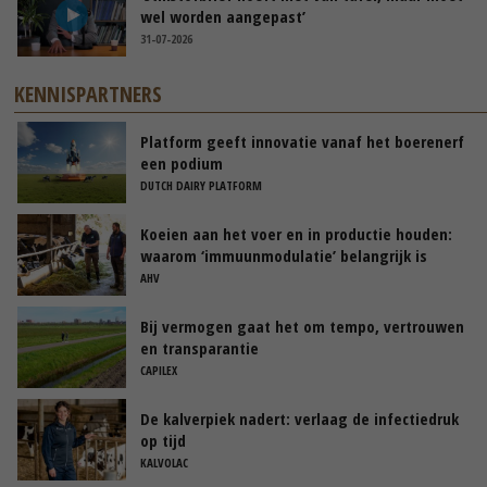
wel worden aangepast’
31-07-2026
KENNISPARTNERS
Platform geeft innovatie vanaf het boerenerf
een podium
DUTCH DAIRY PLATFORM
Koeien aan het voer en in productie houden:
waarom ‘immuunmodulatie’ belangrijk is
tijdens de transitieperiode
AHV
Bij vermogen gaat het om tempo, vertrouwen
en transparantie
CAPILEX
De kalverpiek nadert: verlaag de infectiedruk
op tijd
KALVOLAC