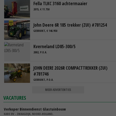
Fella TLKC 3160 achtermaaier
2015, € 11.750
John Deere 6R 185 trekker (ZUI) #781254
GEBRUIKT, € 146.950
Kverneland LD85-300/5
2002, P.O.A.
JOHN DEERE 2026R COMPACTTREKKER (ZUI)
#781746
GEBRUIKT, P.O.A.
MEER ADVERTENTIES
VACATURES
Verkoper Binnendienst Glastuinbouw
KARO BV - ZWAAGDIJK, NOORD-HOLLAND,