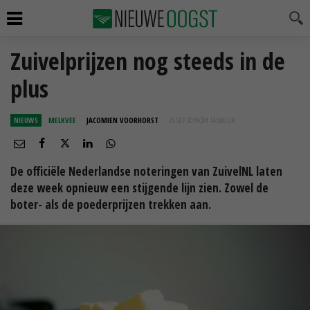
Zuivelprijzen nog steeds in de
plus
NIEUWS
MELKVEE
JACOMIEN VOORHORST
25 SEP 2019 OM 14:50
UUR
De officiële Nederlandse noteringen van ZuivelNL laten
deze week opnieuw een stijgende lijn zien. Zowel de
boter- als de poederprijzen trekken aan.