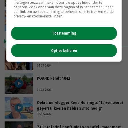
hiertegen bezwaar maken door uw opties hieronder te
GISTEREN, 15:27
beheren. Zoek onderaan deze pagina of in het sitemenu naar
een link om uw toestemming te beheren of in te trekken via de
Tarwemarkt zoekt nieuwe balans
privacy- en cookie-instellingen.
GISTEREN, 15:25
Toestemming
NIEUWSTE VIDEO'S
Opties beheren
Danique in Canada: ‘Superveel schik gehad
tijdens stage’
04-08-2026
POAH!: Fendt 1042
01-08-2026
Oekraïne-vlogger Kees Huizinga: ‘Tarwe wordt
geperst, koeien hebben stro nodig’
31-07-2026
‘Stikstofbrief hoeft niet van tafel, maar moet