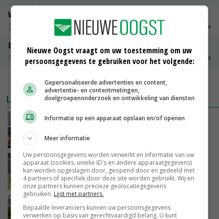
Weipoeder
Zuivel weekprijzen
€ 134,00
€ 0,00
Boeren Gouda 12 kg
Nieuwe Oogst vraagt om uw toestemming om uw
Boerenkaas
€ 6,05
€ 0,00
persoonsgegevens te gebruiken voor het volgende:
MEER MARKTPRIJZEN
Gepersonaliseerde advertenties en content,
advertentie- en contentmetingen,
LAATSTE NIEUWS
doelgroepenonderzoek en ontwikkeling van diensten
Informatie op een apparaat opslaan en/of openen
China scherpt importeisen voor pootgoed aan
vanwege zebrachipbacterie
Meer informatie
GISTEREN, 16:25
Uw persoonsgegevens worden verwerkt en informatie van uw
BBB vraagt minister om langer mest uit te
apparaat (cookies, unieke ID's en andere apparaatgegevens)
kan worden opgeslagen door, geopend door en gedeeld met
rijden
4 partners of specifiek door deze site worden gebruikt. Wij en
GISTEREN, 15:47
onze partners kunnen precieze geolocatiegegevens
gebruiken.
Lijst met partners.
Panelen houden kas koeler: ‘De eerste indruk
Bepaalde leveranciers kunnen uw persoonsgegevens
schrikt veel tuinders af’
verwerken op basis van gerechtvaardigd belang. U kunt