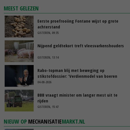
MEEST GELEZEN
Eerste proefrooiing Fontane wijst op grote
achterstand
GISTEREN, 09:35
Nijpend geldtekort treft vleesvarkenshouders
GISTEREN, 13:14
Rabo-topman blij met beweging op
stikstofdossier: ‘Verdienmodel van boeren
blijft cruciaal’
04-08-2026
BBB vraagt minister om langer mest uit te
rijden
GISTEREN, 15:47
NIEUW OP
MECHANISATIE
MARKT.NL