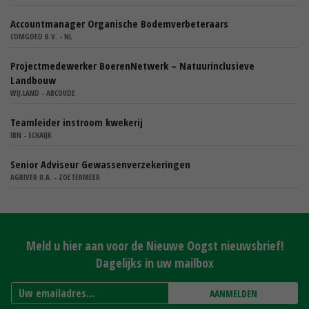
Accountmanager Organische Bodemverbeteraars
COMGOED B.V. - NL
Projectmedewerker BoerenNetwerk – Natuurinclusieve
Landbouw
WIJ.LAND - ABCOUDE
Teamleider instroom kwekerij
IBN - SCHAIJK
Senior Adviseur Gewassenverzekeringen
AGRIVER U.A. - ZOETERMEER
Meld u hier aan voor de Nieuwe Oogst nieuwsbrief!
Dagelijks in uw mailbox
AANMELDEN