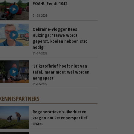
POAH!: Fendt 1042
01-08-2026
Oekraïne-vlogger Kees
Huizinga: ‘Tarwe wordt
geperst, koeien hebben stro
nodig’
31-07-2026
‘Stikstofbrief hoeft niet van
tafel, maar moet wel worden
aangepast’
31-07-2026
KENNISPARTNERS
Regeneratieve suikerbieten
vragen om ketenperspectief
REGENL