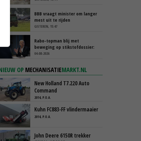
BBB vraagt minister om langer
mest uit te rijden
GISTEREN, 15:47
Rabo-topman blij met
beweging op stikstofdossier:
‘Verdienmodel van boeren blijft
04-08-2026
cruciaal’
NIEUW OP
MECHANISATIE
MARKT.NL
New Holland T7.220 Auto
Command
2014, P.O.A.
Kuhn FC883-FF vlindermaaier
2014, P.O.A.
John Deere 6150R trekker