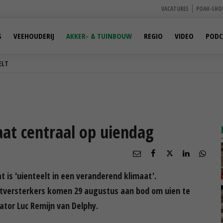
VACATURES
POAH-SHO
S
VEEHOUDERIJ
AKKER- & TUINBOUW
REGIO
VIDEO
PODC
ELT
at centraal op uiendag
t is 'uienteelt in een veranderend klimaat'.
antversterkers komen 29 augustus aan bod om uien te
tor Luc Remijn van Delphy.