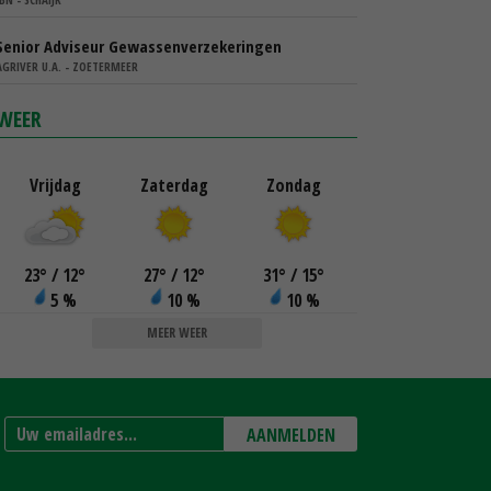
Senior Adviseur Gewassenverzekeringen
AGRIVER U.A. - ZOETERMEER
WEER
Vrijdag
Zaterdag
Zondag
23
°
/ 12
°
27
°
/ 12
°
31
°
/ 15
°
5 %
10 %
10 %
MEER WEER
AANMELDEN