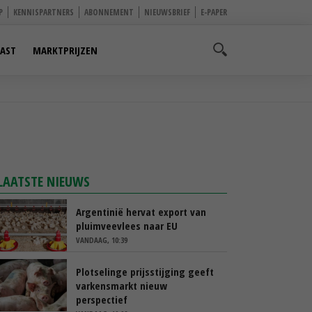
P
KENNISPARTNERS
ABONNEMENT
NIEUWSBRIEF
E-PAPER
AST
MARKTPRIJZEN
LAATSTE NIEUWS
Argentinië hervat export van
pluimveevlees naar EU
VANDAAG, 10:39
Plotselinge prijsstijging geeft
varkensmarkt nieuw
perspectief