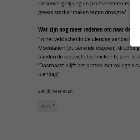
rassenvergelijking en plantversterkers. P
gewas sterker maken tegen droogte.'
Wat zijn nog meer redenen om naar de ui
'In het veld schenkt de uiendag aandacht 
Modulation (pulserende doppen), druppelgroo
banden de nieuwste technieken te zien, zo
'Daarnaast blijft het praten met collega's o
uiendag.'
Bekijk meer over:
uien