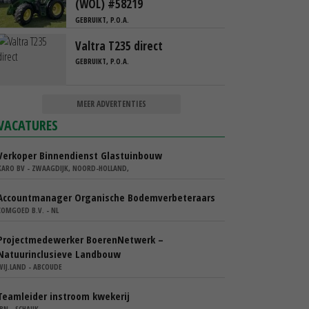
(WOL) #58219
GEBRUIKT, P.O.A.
Valtra T235 direct
GEBRUIKT, P.O.A.
MEER ADVERTENTIES
VACATURES
Verkoper Binnendienst Glastuinbouw
KARO BV - ZWAAGDIJK, NOORD-HOLLAND,
Accountmanager Organische Bodemverbeteraars
COMGOED B.V. - NL
Projectmedewerker BoerenNetwerk –
Natuurinclusieve Landbouw
WIJ.LAND - ABCOUDE
Teamleider instroom kwekerij
IBN - SCHAIJK