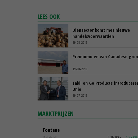
LEES OOK
Uiensector komt met nieuwe
handelsvoorwaarden
29-08-2019
Premiumuien van Canadese gro
19-08-2019
Takii en Go Products introducere
Unio
29-07-2019
MARKTPRIJZEN
Fontane
PotatoNL
€ 15,00
~
€ 23,00