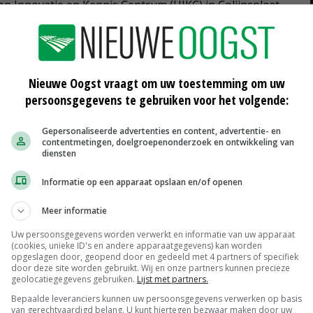
en Innovatie en Kennis Centrum (UIKC) in Colijnsplaat
ebouwd. Het wordt gevuld met opgevangen regenwater
 ondergrondse leiding kunnen we de testkavels via een
en.'
Nieuwe Oogst vraagt om uw toestemming om uw
persoonsgegevens te gebruiken voor het volgende:
e met ongeveer 8 kuub water per dag een hectare uien
Gepersonaliseerde advertenties en content, advertentie- en
ie heb je geen verdamping in de lucht en de verdeling is
contentmetingen, doelgroepenonderzoek en ontwikkeling van
diensten
 van het toedienen van meststoffen via druppelslangen
elirrigatie schenken we ook aandacht aan peilgestuurde
Informatie op een apparaat opslaan en/of openen
Meer informatie
Uw persoonsgegevens worden verwerkt en informatie van uw apparaat
eer van belang?
(cookies, unieke ID's en andere apparaatgegevens) kan worden
opgeslagen door, geopend door en gedeeld met 4 partners of specifiek
 teeltsystemen, ziektebestrijding, insectenbeheersing
door deze site worden gebruikt. Wij en onze partners kunnen precieze
geolocatiegegevens gebruiken.
Lijst met partners.
edt de uiendag aandacht aan. In de proeven is er
Bepaalde leveranciers kunnen uw persoonsgegevens verwerken op basis
trijding, bemestingsstrategieën, onkruidbestrijding,
van gerechtvaardigd belang. U kunt hiertegen bezwaar maken door uw