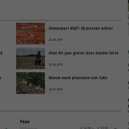
Uienexport blijft 30 procent achter
28-08-2019
nd
Uien dit jaar groter door minder hitte
16-08-2019
n
Nieuw merk plantuien van Takii
26-07-2019
Peen
Noteringen
€ 26,00
~
€ 33,00