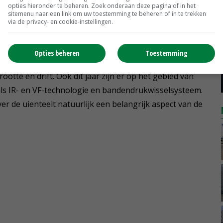
lantversterkers en een goede kalibemesting kunnen een
opties hieronder te beheren. Zoek onderaan deze pagina of in het
sitemenu naar een link om uw toestemming te beheren of in te trekken
via de privacy- en cookie-instellingen.
endag te komen?
Opties beheren
Toestemming
aan spuittechniek zoals MagGrow en Pulse With
tte en drift. Ook dit jaar zijn er op het gebied van
als IR- en VF-technologie en bandendrukwisselsysteem.
ver de uienteelt natuurlijk een belangrijk aspect van de