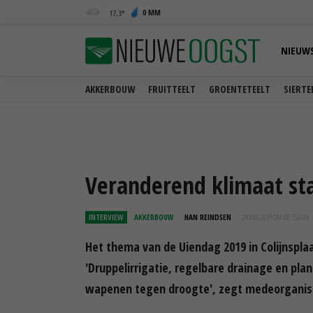
0 MM
17,3
NIEUW
AKKERBOUW
FRUITTEELT
GROENTETEELT
SIERTE
Veranderend klimaat sta
INTERVIEW
AKKERBOUW
HAN REINDSEN
29 AUG 2019 OM 08:15
UUR
Het thema van de Uiendag 2019 in Colijnsplaa
'Druppelirrigatie, regelbare drainage en pl
wapenen tegen droogte', zegt medeorganisa