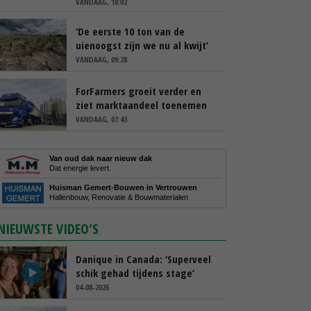
VANDAAG, 10:02
‘De eerste 10 ton van de
uienoogst zijn we nu al kwijt’
VANDAAG, 09:28
ForFarmers groeit verder en
ziet marktaandeel toenemen
VANDAAG, 07:43
Van oud dak naar nieuw dak
Dat energie levert.
Huisman Gemert-Bouwen in Vertrouwen
Hallenbouw, Renovatie & Bouwmaterialen
NIEUWSTE VIDEO'S
Danique in Canada: ‘Superveel
schik gehad tijdens stage’
04-08-2026