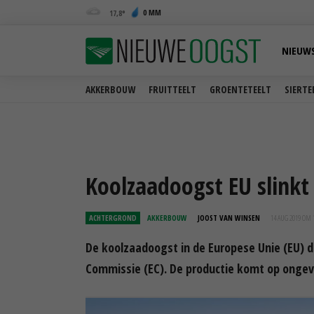
0 MM
17,8
NIEUW
AKKERBOUW
FRUITTEELT
GROENTETEELT
SIERTE
Koolzaadoogst EU slinkt
ACHTERGROND
AKKERBOUW
JOOST VAN WINSEN
14 AUG 2019 OM 
De koolzaadoogst in de Europese Unie (EU) d
Commissie (EC). De productie komt op ongeve