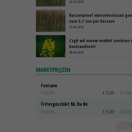
26-03-2019
Rassenproef winterkoolzaad go
voor 5,1 ton per hectare
10-08-2018
Ctgb wil nieuw middel toelaten 
koolzaadteelt
08-08-2018
MARKTPRIJZEN
Fontane
PotatoNL
€ 15,00
~
€ 23,00
Fritesgeschikt NL Du Be
PotatoNL
€ 15,00
~
€ 23,00