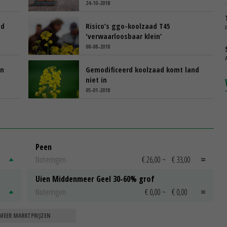
24-10-2018
ed
Risico’s ggo-koolzaad T45
'verwaarloosbaar klein’
08-08-2018
in
Gemodificeerd koolzaad komt land
niet in
05-01-2018
Peen
Noteringen
€ 26,00
~
€ 33,00
Uien Middenmeer Geel 30-60% grof
Noteringen
€ 0,00
~
€ 0,00
MEER MARKTPRIJZEN