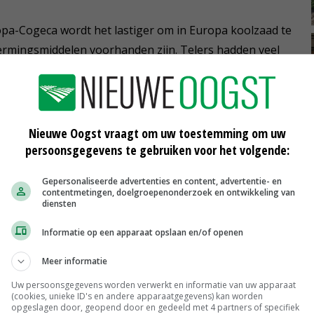
pa-Cogeca wordt het lastiger om in Europa koolzaad te
ermingsmiddelen voorhanden zijn. Telers hadden veel
st was de droogte bij de inzaai spelbreker.
st van koolzaad lager uit dan verwacht. Toen speelde de
Nieuwe Oogst vraagt om uw toestemming om uw
n te vullen – het verbruik van koolzaadolie ging
persoonsgegevens te gebruiken voor het volgende:
lzaad in.
Gepersonaliseerde advertenties en content, advertentie- en
contentmetingen, doelgroepenonderzoek en ontwikkeling van
diensten
u AMI in Bonn lag de Europese importbehoefte in het
on, bijna 1 miljoen ton hoger dan in het voorgaande
Informatie op een apparaat opslaan en/of openen
atie door veel meer naar de EU te exporteren, terwijl de
Meer informatie
even of daalden.
Uw persoonsgegevens worden verwerkt en informatie van uw apparaat
(cookies, unieke ID's en andere apparaatgegevens) kan worden
/2020 zo'n 4,3 miljoen ton koolzaad importeert, waarvan
opgeslagen door, geopend door en gedeeld met 4 partners of specifiek