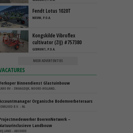
Fendt Lotus 1020T
NIEUW, P.O.A.
Kongskilde Vibroflex
cultivator (ZIJ) #757380
GEBRUIKT, P.O.A.
MEER ADVERTENTIES
VACATURES
Verkoper Binnendienst Glastuinbouw
KARO BV - ZWAAGDIJK, NOORD-HOLLAND,
Accountmanager Organische Bodemverbeteraars
COMGOED B.V. - NL
Projectmedewerker BoerenNetwerk –
Natuurinclusieve Landbouw
WIJ.LAND - ABCOUDE