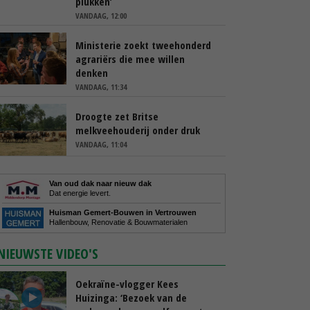
plukken’
VANDAAG, 12:00
Ministerie zoekt tweehonderd
agrariërs die mee willen
denken
VANDAAG, 11:34
Droogte zet Britse
melkveehouderij onder druk
VANDAAG, 11:04
Van oud dak naar nieuw dak
Dat energie levert.
Huisman Gemert-Bouwen in Vertrouwen
Hallenbouw, Renovatie & Bouwmaterialen
NIEUWSTE VIDEO'S
Oekraïne-vlogger Kees
Huizinga: ‘Bezoek van de