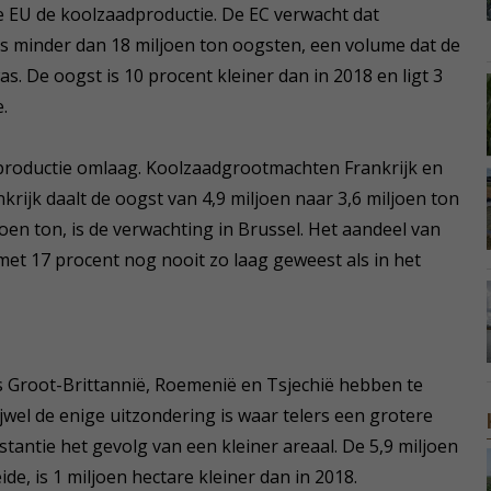
 de EU de koolzaadproductie. De EC verwacht dat
s minder dan 18 miljoen ton oogsten, een volume dat de
as. De oogst is 10 procent kleiner dan in 2018 en ligt 3
.
de productie omlaag. Koolzaadgrootmachten Frankrijk en
krijk daalt de oogst van 4,9 miljoen naar 3,6 miljoen ton
joen ton, is de verwachting in Brussel. Het aandeel van
 met 17 procent nog nooit zo laag geweest als in het
s Groot-Brittannië, Roemenië en Tsjechië hebben te
jwel de enige uitzondering is waar telers een grotere
stantie het gevolg van een kleiner areaal. De 5,9 miljoen
de, is 1 miljoen hectare kleiner dan in 2018.