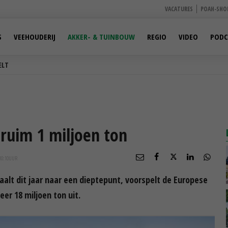
VACATURES
POAH-SHO
S
VEEHOUDERIJ
AKKER- & TUINBOUW
REGIO
VIDEO
PODC
ELT
 ruim 1 miljoen ton
10:10
UUR
aalt dit jaar naar een dieptepunt, voorspelt de Europese
er 18 miljoen ton uit.