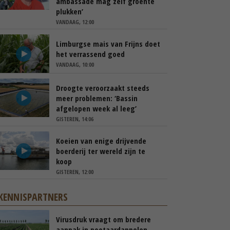
ambassade mag zelf groente
plukken’
VANDAAG, 12:00
Limburgse mais van Frijns doet
het verrassend goed
VANDAAG, 10:00
Droogte veroorzaakt steeds
meer problemen: ‘Bassin
afgelopen week al leeg’
GISTEREN, 14:06
Koeien van enige drijvende
boerderij ter wereld zijn te
koop
GISTEREN, 12:00
KENNISPARTNERS
Virusdruk vraagt om bredere
aanpak in pootaardappelen