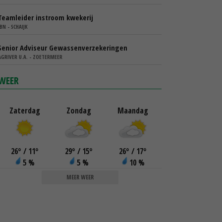
Teamleider instroom kwekerij
IBN - SCHAIJK
Senior Adviseur Gewassenverzekeringen
AGRIVER U.A. - ZOETERMEER
WEER
Zaterdag
Zondag
Maandag
26
°
/ 11
°
29
°
/ 15
°
26
°
/ 17
°
5 %
5 %
10 %
MEER WEER