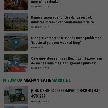
mee willen denken
GISTEREN, 11:34
Kamervragen over onttrekkingsverbod,
minister spreekt van ‘ondernemersrisico’
GISTEREN, 16:27
Droogte veroorzaakt steeds meer problemen:
‘Bassin afgelopen week al leeg’
06-08-2026
Oekraïne-vlogger Kees Huizinga: ‘Bezoek van
de ambassade mag zelf groente plukken’
GISTEREN, 12:00
NIEUW OP
MECHANISATIE
MARKT.NL
JOHN DEERE 4066R COMPACTTREKKER (EMT)
#781277
GEBRUIKT, P.O.A.