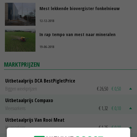
Mest lekkende biovergister fonkelnieuw
12-12-2018
In rap tempo van mest naar mineralen
19-06-2018
MARKTPRIJZEN
Uitbetaalprijs DCA BestPigletPrice
Biggen weekprijzen
€ 26,50
€ 0,50
Uitbetaalprijs Compaxo
Vleesvarkens
€ 1,32
€ 0,10
Uitbetaalprijs Van Rooi Meat
Vleesvarkens
€ 1,25
€ 0,10