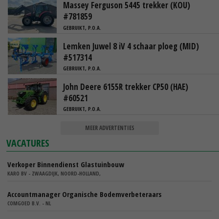
Massey Ferguson 5445 trekker (KOU)
#781859
GEBRUIKT, P.O.A.
Lemken Juwel 8 iV 4 schaar ploeg (MID)
#517314
GEBRUIKT, P.O.A.
John Deere 6155R trekker CP50 (HAE)
#60521
GEBRUIKT, P.O.A.
MEER ADVERTENTIES
VACATURES
Verkoper Binnendienst Glastuinbouw
KARO BV - ZWAAGDIJK, NOORD-HOLLAND,
Accountmanager Organische Bodemverbeteraars
COMGOED B.V. - NL