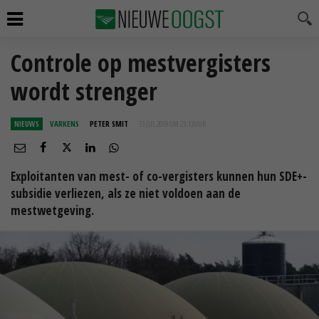
Controle op mestvergisters
wordt strenger
NIEUWS
VARKENS
PETER SMIT
13 JUL 2019 OM 23:13
UUR
Exploitanten van mest- of co-vergisters kunnen hun SDE+-
subsidie verliezen, als ze niet voldoen aan de
mestwetgeving.