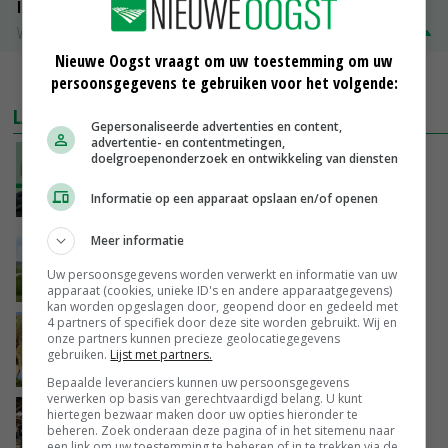
ISN prijs Frankrijk
Vleesvarkens
€ 1,78
€ 0,06
Nieuwe Oogst vraagt om uw toestemming om uw
MEER MARKTPRIJZEN
persoonsgegevens te gebruiken voor het volgende:
LAATSTE NIEUWS
Gepersonaliseerde advertenties en content,
advertentie- en contentmetingen,
doelgroepenonderzoek en ontwikkeling van diensten
‘De droogte begint ver voor de grens bij
Lobith’
Informatie op een apparaat opslaan en/of openen
VANDAAG, 11:00
Meer informatie
POAH!: John Deere 7730
Uw persoonsgegevens worden verwerkt en informatie van uw
VANDAAG, 10:00
apparaat (cookies, unieke ID's en andere apparaatgegevens)
kan worden opgeslagen door, geopend door en gedeeld met
4 partners of specifiek door deze site worden gebruikt. Wij en
Geen vee meer op Noord-Hollandse zeedijken
onze partners kunnen precieze geolocatiegegevens
door aanhoudende droogte
gebruiken.
Lijst met partners.
VANDAAG, 09:48
Bepaalde leveranciers kunnen uw persoonsgegevens
verwerken op basis van gerechtvaardigd belang. U kunt
Na jarenlang meten willen Zuid-Hollandse
hiertegen bezwaar maken door uw opties hieronder te
beheren. Zoek onderaan deze pagina of in het sitemenu naar
boeren nu erkenning
een link om uw toestemming te beheren of in te trekken via de