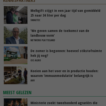
KENNISPARTNERS
Melkgift stijgt in een jaar tijd van gemiddeld
25 naar 34 liter per dag
SMAXTEC
‘We geven samen de toekomst van de
landbouw vorm’
NETWERK PLATTELAND
De zomer is begonnen: hoeveel stikstofruimte
heb jij nog?
OCI AGRO
Koeien aan het voer en in productie houden:
waarom ‘immuunmodulatie’ belangrijk is
tijdens de transitieperiode
AHV
MEEST GELEZEN
Ministerie zoekt tweehonderd agrariërs die