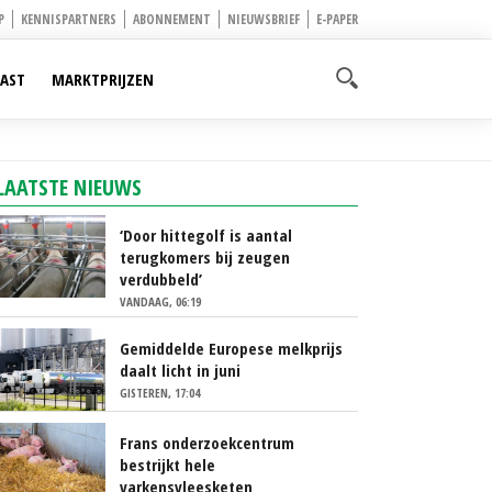
P
KENNISPARTNERS
ABONNEMENT
NIEUWSBRIEF
E-PAPER
AST
MARKTPRIJZEN
LAATSTE NIEUWS
‘Door hittegolf is aantal
terugkomers bij zeugen
verdubbeld’
VANDAAG, 06:19
Gemiddelde Europese melkprijs
daalt licht in juni
GISTEREN, 17:04
Frans onderzoekcentrum
bestrijkt hele
varkensvleesketen