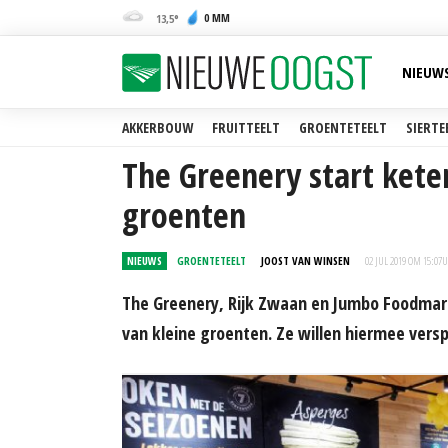
0 MM
13,5
NIEUW
AKKERBOUW
FRUITTEELT
GROENTETEELT
SIERTE
The Greenery start kete
groenten
NIEUWS
GROENTETEELT
JOOST VAN WINSEN
02 JUL 2019 OM 15:07
U
The Greenery, Rijk Zwaan en Jumbo Foodmark
van kleine groenten. Ze willen hiermee versp