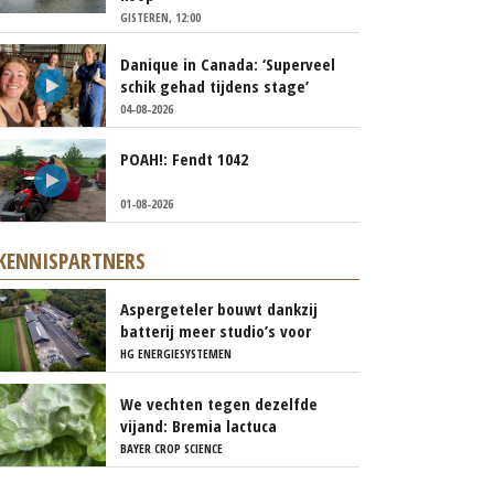
GISTEREN, 12:00
Danique in Canada: ‘Superveel
schik gehad tijdens stage’
04-08-2026
POAH!: Fendt 1042
01-08-2026
KENNISPARTNERS
Aspergeteler bouwt dankzij
batterij meer studio’s voor
personeel
HG ENERGIESYSTEMEN
We vechten tegen dezelfde
vijand: Bremia lactuca
BAYER CROP SCIENCE