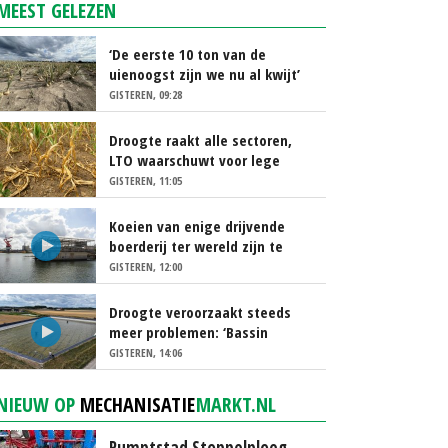
MEEST GELEZEN
‘De eerste 10 ton van de
uienoogst zijn we nu al kwijt’
GISTEREN, 09:28
Droogte raakt alle sectoren,
LTO waarschuwt voor lege
schappen
GISTEREN, 11:05
Koeien van enige drijvende
boerderij ter wereld zijn te
koop
GISTEREN, 12:00
Droogte veroorzaakt steeds
meer problemen: ‘Bassin
afgelopen week al leeg’
GISTEREN, 14:06
NIEUW OP
MECHANISATIE
MARKT.NL
Rumptstad Stoppelploeg