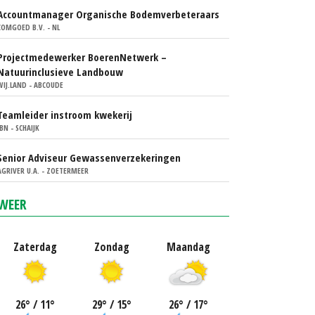
Accountmanager Organische Bodemverbeteraars
COMGOED B.V. - NL
Projectmedewerker BoerenNetwerk –
Natuurinclusieve Landbouw
WIJ.LAND - ABCOUDE
Teamleider instroom kwekerij
IBN - SCHAIJK
Senior Adviseur Gewassenverzekeringen
AGRIVER U.A. - ZOETERMEER
WEER
Zaterdag
Zondag
Maandag
26
°
/ 11
°
29
°
/ 15
°
26
°
/ 17
°