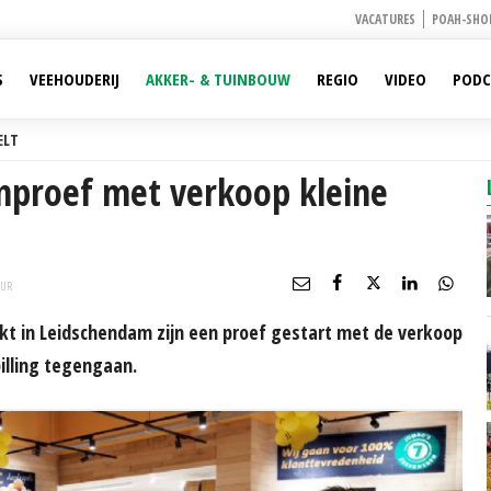
VACATURES
POAH-SHO
S
VEEHOUDERIJ
AKKER- & TUINBOUW
REGIO
VIDEO
PODC
ELT
nproef met verkoop kleine
UR
t in Leidschendam zijn een proef gestart met de verkoop
illing tegengaan.