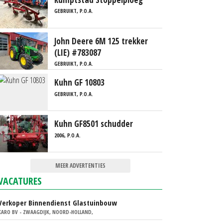
GEBRUIKT, P.O.A.
John Deere 6M 125 trekker
(LIE) #783087
GEBRUIKT, P.O.A.
Kuhn GF 10803
GEBRUIKT, P.O.A.
Kuhn GF8501 schudder
2006, P.O.A.
MEER ADVERTENTIES
VACATURES
Verkoper Binnendienst Glastuinbouw
KARO BV - ZWAAGDIJK, NOORD-HOLLAND,