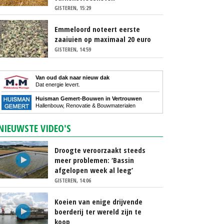
GISTEREN, 15:29
Emmeloord noteert eerste
zaaiuien op maximaal 20 euro
GISTEREN, 14:59
Van oud dak naar nieuw dak
Dat energie levert.
Huisman Gemert-Bouwen in Vertrouwen
Hallenbouw, Renovatie & Bouwmaterialen
NIEUWSTE VIDEO'S
Droogte veroorzaakt steeds
meer problemen: ‘Bassin
afgelopen week al leeg’
GISTEREN, 14:06
Koeien van enige drijvende
boerderij ter wereld zijn te
koop