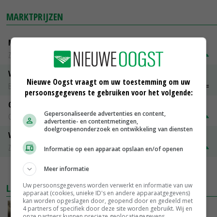
MARKTPRIJZEN
Magere melkpoeder
Zuivel NL
€ 269,00
€ 7,00
Vleeskuikens 2001-2600 gr
Nieuwe Oogst vraagt om uw toestemming om uw
Barneveld
€ 1,09
~
€ 1,11
persoonsgegevens te gebruiken voor het volgende:
Gerst
Gepersonaliseerde advertenties en content,
Groningen
€ 197,00
€ 2,00
advertentie- en contentmetingen,
doelgroepenonderzoek en ontwikkeling van diensten
Volle melkpoeder
Zuivel NL
€ 345,00
€ 20,00
Informatie op een apparaat opslaan en/of openen
Meer informatie
MEER MARKTPRIJZEN
Uw persoonsgegevens worden verwerkt en informatie van uw
LAATSTE NIEUWS
apparaat (cookies, unieke ID's en andere apparaatgegevens)
kan worden opgeslagen door, geopend door en gedeeld met
‘Samenwerking A-ware en Amalthea gaat
4 partners of specifiek door deze site worden gebruikt. Wij en
onze partners kunnen precieze geolocatiegegevens