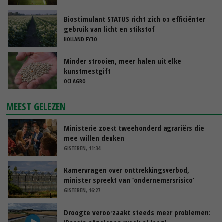
Biostimulant STATUS richt zich op efficiënter
gebruik van licht en stikstof
HOLLAND FYTO
Minder strooien, meer halen uit elke
kunstmestgift
OCI AGRO
MEEST GELEZEN
Ministerie zoekt tweehonderd agrariërs die
mee willen denken
GISTEREN, 11:34
Kamervragen over onttrekkingsverbod,
minister spreekt van ‘ondernemersrisico’
GISTEREN, 16:27
Droogte veroorzaakt steeds meer problemen:
‘Bassin afgelopen week al leeg’