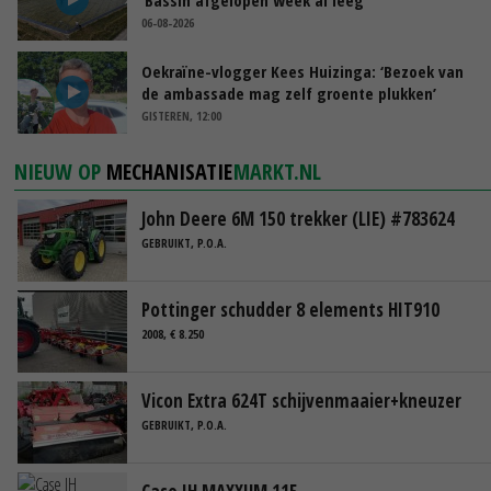
06-08-2026
Oekraïne-vlogger Kees Huizinga: ‘Bezoek van
de ambassade mag zelf groente plukken’
GISTEREN, 12:00
NIEUW OP
MECHANISATIE
MARKT.NL
John Deere 6M 150 trekker (LIE) #783624
GEBRUIKT, P.O.A.
Pottinger schudder 8 elements HIT910
2008, € 8.250
Vicon Extra 624T schijvenmaaier+kneuzer
GEBRUIKT, P.O.A.