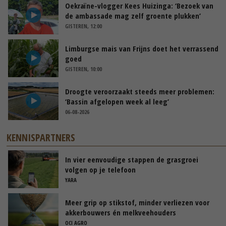
Oekraïne-vlogger Kees Huizinga: ‘Bezoek van
de ambassade mag zelf groente plukken’
GISTEREN, 12:00
Limburgse mais van Frijns doet het verrassend
goed
GISTEREN, 10:00
Droogte veroorzaakt steeds meer problemen:
‘Bassin afgelopen week al leeg’
06-08-2026
KENNISPARTNERS
In vier eenvoudige stappen de grasgroei
volgen op je telefoon
YARA
Meer grip op stikstof, minder verliezen voor
akkerbouwers én melkveehouders
OCI AGRO