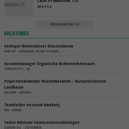
Case IH MAXXUM 115
2014, P.O.A.
MEER ADVERTENTIES
VACATURES
Verkoper Binnendienst Glastuinbouw
KARO BV - ZWAAGDIJK, NOORD-HOLLAND,
Accountmanager Organische Bodemverbeteraars
COMGOED B.V. - NL
Projectmedewerker BoerenNetwerk – Natuurinclusieve
Landbouw
WIJ.LAND - ABCOUDE
Teamleider instroom kwekerij
IBN - SCHAIJK
Senior Adviseur Gewassenverzekeringen
AGRIVER U.A. - ZOETERMEER