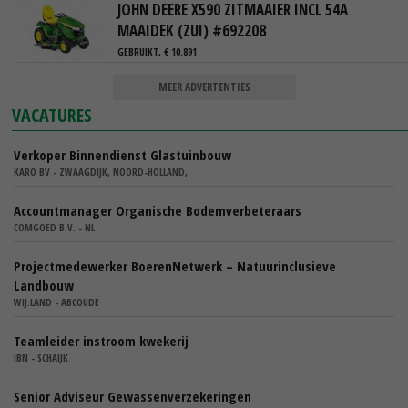
JOHN DEERE X590 ZITMAAIER INCL 54A
MAAIDEK (ZUI) #692208
GEBRUIKT, € 10.891
MEER ADVERTENTIES
VACATURES
Verkoper Binnendienst Glastuinbouw
KARO BV - ZWAAGDIJK, NOORD-HOLLAND,
Accountmanager Organische Bodemverbeteraars
COMGOED B.V. - NL
Projectmedewerker BoerenNetwerk – Natuurinclusieve
Landbouw
WIJ.LAND - ABCOUDE
Teamleider instroom kwekerij
IBN - SCHAIJK
Senior Adviseur Gewassenverzekeringen