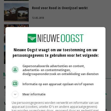
Rood voor Rood in Overijssel werkt
12-05-2018
Agrarische opslag op bedrijventerreinen
Zuid-Limburg
09-05-2018
Nieuwe Oogst vraagt om uw toestemming om uw
Kamer eist actie tegen lege schuren en
stallen
persoonsgegevens te gebruiken voor het volgende:
13-02-2018
Gepersonaliseerde advertenties en content,
advertentie- en contentmetingen,
MARKTPRIJZEN
doelgroepenonderzoek en ontwikkeling van diensten
Informatie op een apparaat opslaan en/of openen
Magere melkpoeder
Zuivel NL
€ 269,00
€ 7,00
Meer informatie
Uw persoonsgegevens worden verwerkt en informatie van uw
Vleeskuikens 2001-2600 gr
apparaat (cookies, unieke ID's en andere apparaatgegevens)
Barneveld
€ 1,09
~
€ 1,11
kan worden opgeslagen door, geopend door en gedeeld met