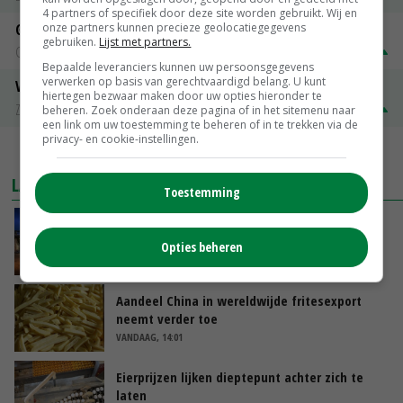
4 partners of specifiek door deze site worden gebruikt. Wij en
Gerst
onze partners kunnen precieze geolocatiegegevens
gebruiken.
Lijst met partners.
Groningen
€ 197,00
€ 2,00
Bepaalde leveranciers kunnen uw persoonsgegevens
verwerken op basis van gerechtvaardigd belang. U kunt
Volle melkpoeder
hiertegen bezwaar maken door uw opties hieronder te
Zuivel NL
€ 345,00
€ 20,00
beheren. Zoek onderaan deze pagina of in het sitemenu naar
een link om uw toestemming te beheren of in te trekken via de
privacy- en cookie-instellingen.
MEER MARKTPRIJZEN
LAATSTE NIEUWS
Toestemming
Nettowinst Royal A-ware onder druk ondanks
hogere omzet
Opties beheren
VANDAAG, 14:35
Aandeel China in wereldwijde fritesexport
neemt verder toe
VANDAAG, 14:01
Eierprijzen lijken dieptepunt achter zich te
laten