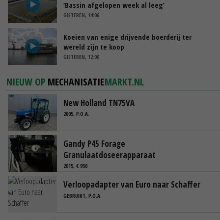
‘Bassin afgelopen week al leeg’
GISTEREN, 14:06
Koeien van enige drijvende boerderij ter
wereld zijn te koop
GISTEREN, 12:00
NIEUW OP
MECHANISATIE
MARKT.NL
New Holland TN75VA
2005, P.O.A.
Gandy P45 Forage
Granulaatdoseerapparaat
2015, € 950
Verloopadapter van Euro naar Schaffer
GEBRUIKT, P.O.A.