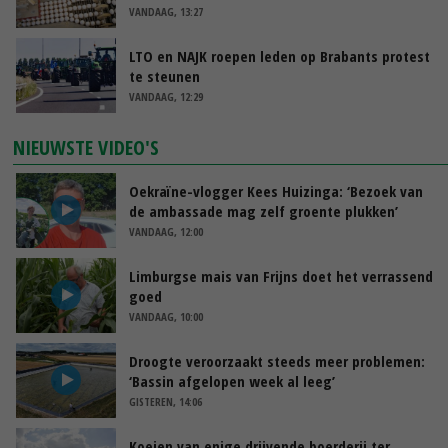
VANDAAG, 13:27
LTO en NAJK roepen leden op Brabants protest
te steunen
VANDAAG, 12:29
NIEUWSTE VIDEO'S
Oekraïne-vlogger Kees Huizinga: ‘Bezoek van
de ambassade mag zelf groente plukken’
VANDAAG, 12:00
Limburgse mais van Frijns doet het verrassend
goed
VANDAAG, 10:00
Droogte veroorzaakt steeds meer problemen:
‘Bassin afgelopen week al leeg’
GISTEREN, 14:06
Koeien van enige drijvende boerderij ter