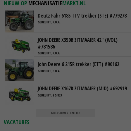
NIEUW OP
MECHANISATIE
MARKT.NL
Deutz Fahr 6185 TTV trekker (STE) #779278
GEBRUIKT, P.O.A.
JOHN DEERE X350R ZITMAAIER 42" (WOL)
#781586
GEBRUIKT, P.O.A.
John Deere 6 215R trekker (ETT) #90162
GEBRUIKT, P.O.A.
JOHN DEERE X167R ZITMAAIER (MID) #692919
GEBRUIKT, € 5.833
MEER ADVERTENTIES
VACATURES