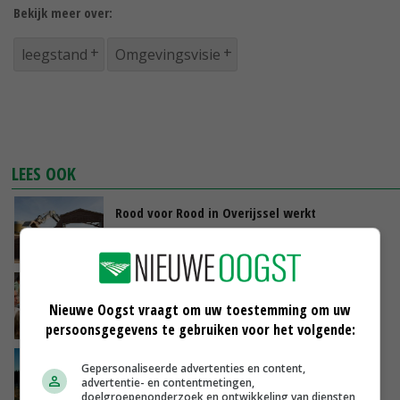
Bekijk meer over:
leegstand
Omgevingsvisie
LEES OOK
Rood voor Rood in Overijssel werkt
12-05-2018
Agrarische opslag op bedrijventerreinen
Zuid-Limburg
Nieuwe Oogst vraagt om uw toestemming om uw
09-05-2018
persoonsgegevens te gebruiken voor het volgende:
Kamer eist actie tegen lege schuren en
Gepersonaliseerde advertenties en content,
stallen
advertentie- en contentmetingen,
doelgroepenonderzoek en ontwikkeling van diensten