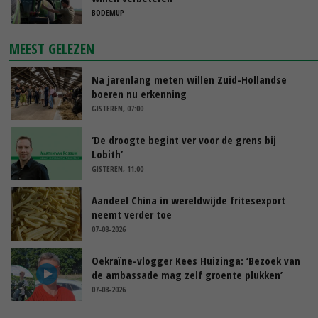
BODEMUP
MEEST GELEZEN
Na jarenlang meten willen Zuid-Hollandse
boeren nu erkenning
GISTEREN, 07:00
‘De droogte begint ver voor de grens bij
Lobith’
GISTEREN, 11:00
Aandeel China in wereldwijde fritesexport
neemt verder toe
07-08-2026
Oekraïne-vlogger Kees Huizinga: ‘Bezoek van
de ambassade mag zelf groente plukken’
07-08-2026