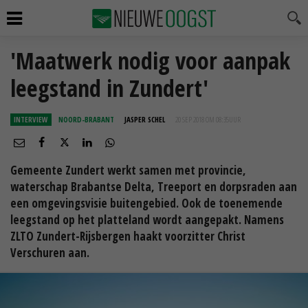
'Maatwerk nodig voor aanpak
leegstand in Zundert'
INTERVIEW
NOORD-BRABANT
JASPER SCHEL
20 SEP 2018 OM 08:35
UUR
Gemeente Zundert werkt samen met provincie,
waterschap Brabantse Delta, Treeport en dorpsraden aan
een omgevingsvisie buitengebied. Ook de toenemende
leegstand op het platteland wordt aangepakt. Namens
ZLTO Zundert-Rijsbergen haakt voorzitter Christ
Verschuren aan.