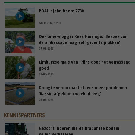
POAH!: John Deere 7730
GISTEREN, 10:00
Oekraïne-vlogger Kees Huizinga: ‘Bezoek van
de ambassade mag zelf groente plukken’
07-08-2026
Limburgse mais van Frijns doet het verrassend
goed
07-08-2026
Droogte veroorzaakt steeds meer problemen:
‘Bassin afgelopen week al leeg’
06-08-2026
KENNISPARTNERS
Gezocht: boeren die de Brabantse bodem
willen verbeteren