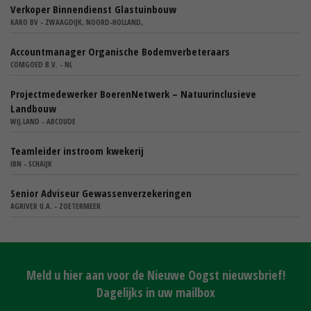
Verkoper Binnendienst Glastuinbouw
KARO BV - ZWAAGDIJK, NOORD-HOLLAND,
Accountmanager Organische Bodemverbeteraars
COMGOED B.V. - NL
Projectmedewerker BoerenNetwerk – Natuurinclusieve
Landbouw
WIJ.LAND - ABCOUDE
Teamleider instroom kwekerij
IBN - SCHAIJK
Senior Adviseur Gewassenverzekeringen
AGRIVER U.A. - ZOETERMEER
Meld u hier aan voor de Nieuwe Oogst nieuwsbrief!
Dagelijks in uw mailbox