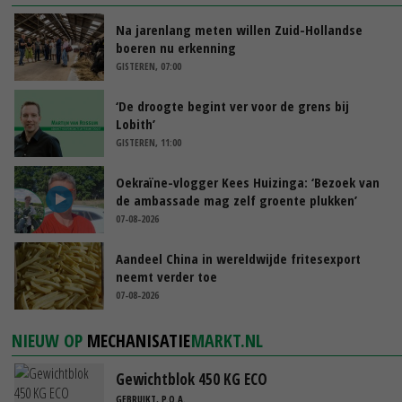
Na jarenlang meten willen Zuid-Hollandse
boeren nu erkenning
GISTEREN, 07:00
‘De droogte begint ver voor de grens bij
Lobith’
GISTEREN, 11:00
Oekraïne-vlogger Kees Huizinga: ‘Bezoek van
de ambassade mag zelf groente plukken’
07-08-2026
Aandeel China in wereldwijde fritesexport
neemt verder toe
07-08-2026
NIEUW OP
MECHANISATIE
MARKT.NL
Gewichtblok 450 KG ECO
GEBRUIKT, P.O.A.