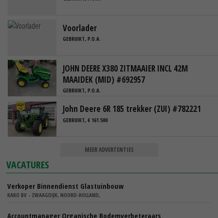
Voorlader
GEBRUIKT, P.O.A.
JOHN DEERE X380 ZITMAAIER INCL 42M
MAAIDEK (MID) #692957
GEBRUIKT, P.O.A.
John Deere 6R 185 trekker (ZUI) #782221
GEBRUIKT, € 161.500
MEER ADVERTENTIES
VACATURES
Verkoper Binnendienst Glastuinbouw
KARO BV - ZWAAGDIJK, NOORD-HOLLAND,
Accountmanager Organische Bodemverbeteraars