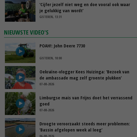
‘Cijfer jezelf niet weg en doe vooral ook waar
je gelukkig van wordt’
GISTEREN, 13:31
NIEUWSTE VIDEO'S
POAH!: John Deere 7730
GISTEREN, 10:00
Oekraïne-vlogger Kees Huizinga: ‘Bezoek van
de ambassade mag zelf groente plukken’
07-08-2026
Limburgse mais van Frijns doet het verrassend
goed
07-08-2026
Droogte veroorzaakt steeds meer problemen:
‘Bassin afgelopen week al leeg’
06-08-2026