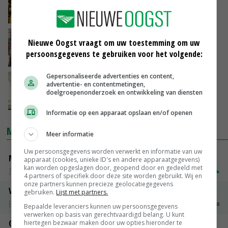
fritesheffing
19-11-2018
Kamervragen over Turkse importheffingen
Nieuwe Oogst vraagt om uw toestemming om uw
persoonsgegevens te gebruiken voor het volgende:
19-08-2015
Gepersonaliseerde advertenties en content,
WTO: Chinese heffing op kip VS onterecht
advertentie- en contentmetingen,
doelgroepenonderzoek en ontwikkeling van diensten
03-08-2013
Informatie op een apparaat opslaan en/of openen
MARKTPRIJZEN
Meer informatie
Uw persoonsgegevens worden verwerkt en informatie van uw
Magere melkpoeder
apparaat (cookies, unieke ID's en andere apparaatgegevens)
kan worden opgeslagen door, geopend door en gedeeld met
Zuivel NL
€ 269,00
€ 7,00
4 partners of specifiek door deze site worden gebruikt. Wij en
onze partners kunnen precieze geolocatiegegevens
Vleeskuikens 2001-2600 gr
gebruiken.
Lijst met partners.
Barneveld
€ 1,09
~
€ 1,11
Bepaalde leveranciers kunnen uw persoonsgegevens
verwerken op basis van gerechtvaardigd belang. U kunt
Gerst
hiertegen bezwaar maken door uw opties hieronder te