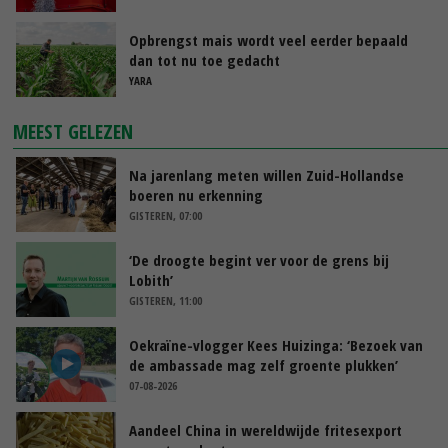
Opbrengst mais wordt veel eerder bepaald
dan tot nu toe gedacht
YARA
MEEST GELEZEN
Na jarenlang meten willen Zuid-Hollandse
boeren nu erkenning
GISTEREN, 07:00
‘De droogte begint ver voor de grens bij
Lobith’
GISTEREN, 11:00
Oekraïne-vlogger Kees Huizinga: ‘Bezoek van
de ambassade mag zelf groente plukken’
07-08-2026
Aandeel China in wereldwijde fritesexport