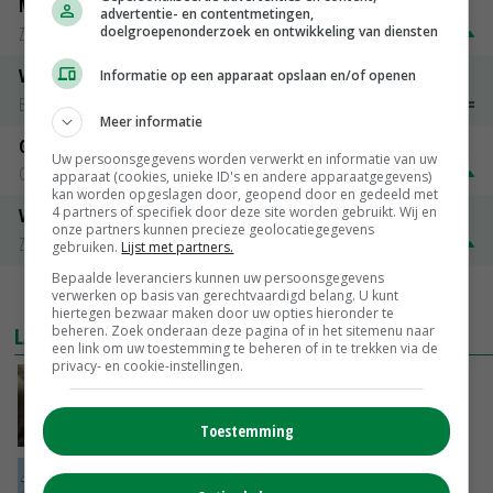
Magere melkpoeder
advertentie- en contentmetingen,
doelgroepenonderzoek en ontwikkeling van diensten
Zuivel NL
€ 269,00
€ 7,00
Vleeskuikens 2001-2600 gr
Informatie op een apparaat opslaan en/of openen
Barneveld
€ 1,09
~
€ 1,11
Meer informatie
Gerst
Uw persoonsgegevens worden verwerkt en informatie van uw
Groningen
€ 197,00
€ 2,00
apparaat (cookies, unieke ID's en andere apparaatgegevens)
kan worden opgeslagen door, geopend door en gedeeld met
4 partners of specifiek door deze site worden gebruikt. Wij en
Volle melkpoeder
onze partners kunnen precieze geolocatiegegevens
Zuivel NL
€ 345,00
€ 20,00
gebruiken.
Lijst met partners.
Bepaalde leveranciers kunnen uw persoonsgegevens
verwerken op basis van gerechtvaardigd belang. U kunt
MEER MARKTPRIJZEN
hiertegen bezwaar maken door uw opties hieronder te
beheren. Zoek onderaan deze pagina of in het sitemenu naar
LAATSTE NIEUWS
een link om uw toestemming te beheren of in te trekken via de
privacy- en cookie-instellingen.
‘Samenwerking A-ware en Amalthea gaat
zorgen voor meer balans’
Toestemming
GISTEREN, 16:01
Internationale vraag naar geitenzuivel blijft