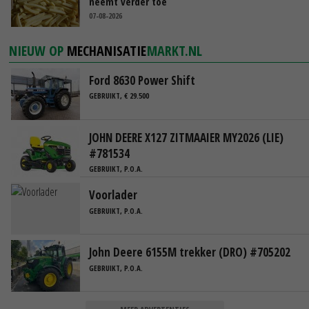
neemt verder toe
07-08-2026
NIEUW OP
MECHANISATIE
MARKT.NL
Ford 8630 Power Shift
GEBRUIKT, € 29.500
JOHN DEERE X127 ZITMAAIER MY2026 (LIE)
#781534
GEBRUIKT, P.O.A.
Voorlader
GEBRUIKT, P.O.A.
John Deere 6155M trekker (DRO) #705202
GEBRUIKT, P.O.A.