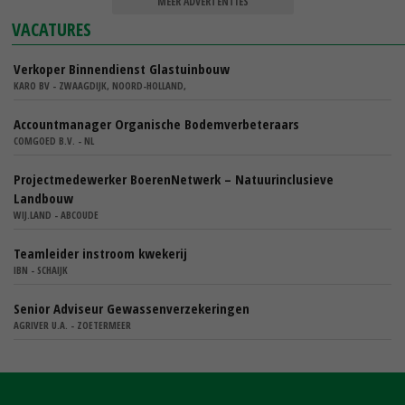
MEER ADVERTENTIES
VACATURES
Verkoper Binnendienst Glastuinbouw
KARO BV - ZWAAGDIJK, NOORD-HOLLAND,
Accountmanager Organische Bodemverbeteraars
COMGOED B.V. - NL
Projectmedewerker BoerenNetwerk – Natuurinclusieve
Landbouw
WIJ.LAND - ABCOUDE
Teamleider instroom kwekerij
IBN - SCHAIJK
Senior Adviseur Gewassenverzekeringen
AGRIVER U.A. - ZOETERMEER