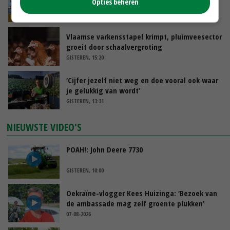
Opties beheren
groot: Nederland in Europese top
GISTEREN, 15:33
Vlaamse varkensstapel krimpt, pluimveesector
groeit door schaalvergroting
GISTEREN, 15:20
‘Cijfer jezelf niet weg en doe vooral ook waar
je gelukkig van wordt’
GISTEREN, 13:31
NIEUWSTE VIDEO'S
POAH!: John Deere 7730
GISTEREN, 10:00
Oekraïne-vlogger Kees Huizinga: ‘Bezoek van
de ambassade mag zelf groente plukken’
07-08-2026