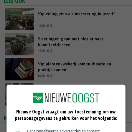
LEES OOK
'Opleiding zien als investering in jezelf'
10-04-2019
'Leerlingen gaan met plezier naar
boomteeltlessen'
10-04-2019
'Op plantenkwekerij komen theorie en
praktijk samen'
09-04-2019
'LTO en onderwijs moeten elkaar scherp
houden'
09-04-2019
Nieuwe Oogst vraagt om uw toestemming om uw
MARKTPRIJZEN
persoonsgegevens te gebruiken voor het volgende:
Gepersonaliseerde advertenties en content,