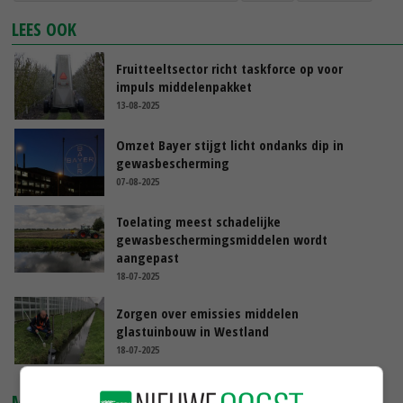
LEES OOK
Fruitteeltsector richt taskforce op voor
impuls middelenpakket
13-08-2025
Omzet Bayer stijgt licht ondanks dip in
gewasbescherming
07-08-2025
Toelating meest schadelijke
gewasbeschermingsmiddelen wordt
aangepast
18-07-2025
Zorgen over emissies middelen
glastuinbouw in Westland
18-07-2025
MARKTPRIJZEN