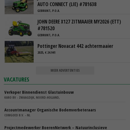
AUTO CONNECT (LIE) #781638
GEBRUIKT, P.O.A.
JOHN DEERE X127 ZITMAAIER MY2026 (ETT)
#781520
GEBRUIKT, P.O.A.
Pottinger Novacat 442 achtermaaier
2025, € 24.941
MEER ADVERTENTIES
VACATURES
Verkoper Binnendienst Glastuinbouw
KARO BV - ZWAAGDIJK, NOORD-HOLLAND,
Accountmanager Organische Bodemverbeteraars
COMGOED B.V. - NL
Projectmedewerker BoerenNetwerk – Natuurinclusieve