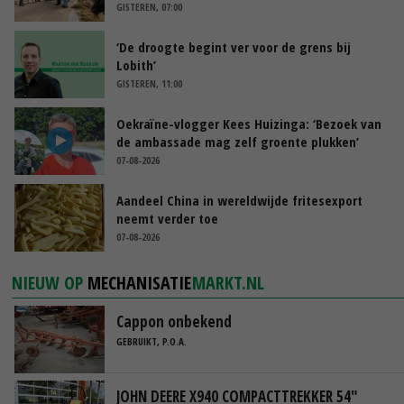
GISTEREN, 07:00
‘De droogte begint ver voor de grens bij
Lobith’
GISTEREN, 11:00
Oekraïne-vlogger Kees Huizinga: ‘Bezoek van
de ambassade mag zelf groente plukken’
07-08-2026
Aandeel China in wereldwijde fritesexport
neemt verder toe
07-08-2026
NIEUW OP
MECHANISATIE
MARKT.NL
Cappon onbekend
GEBRUIKT, P.O.A.
JOHN DEERE X940 COMPACTTREKKER 54"