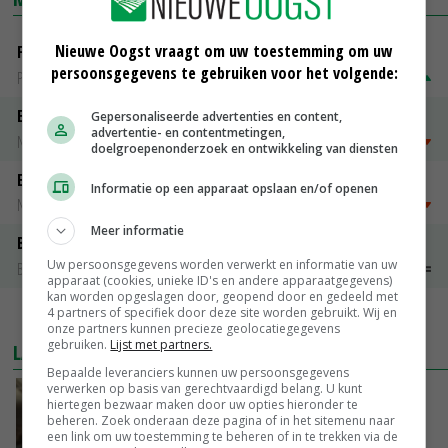
Nieuwe Oogst vraagt om uw toestemming om uw
Fritesgeschikt NL Du Be
persoonsgegevens te gebruiken voor het volgende:
PotatoNL
€ 15,00
~
€ 23,00
Emmeloord Tarwe
Gepersonaliseerde advertenties en content,
advertentie- en contentmetingen,
Noteringen
€ 205,00
~
€ 208,00
doelgroepenonderzoek en ontwikkeling van diensten
Emmeloord Schaaltjespeen
Informatie op een apparaat opslaan en/of openen
Noteringen
€ 5,00
~
€ 20,00
Meer informatie
Bintje A 28/35
Uw persoonsgegevens worden verwerkt en informatie van uw
Bintje Info
€ 48,00
~
€ 52,00
apparaat (cookies, unieke ID's en andere apparaatgegevens)
kan worden opgeslagen door, geopend door en gedeeld met
4 partners of specifiek door deze site worden gebruikt. Wij en
MEER MARKTPRIJZEN
onze partners kunnen precieze geolocatiegegevens
gebruiken.
Lijst met partners.
LAATSTE NIEUWS
Bepaalde leveranciers kunnen uw persoonsgegevens
verwerken op basis van gerechtvaardigd belang. U kunt
‘Samenwerking A-ware en Amalthea gaat
hiertegen bezwaar maken door uw opties hieronder te
zorgen voor meer balans’
beheren. Zoek onderaan deze pagina of in het sitemenu naar
een link om uw toestemming te beheren of in te trekken via de
GISTEREN, 16:01