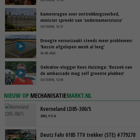
Kamervragen over onttrekkingsverbod,
minister spreekt van ‘ondernemersrisico’
GISTEREN, 16:27
Droogte veroorzaakt steeds meer problemen:
‘Bassin afgelopen week al leeg’
06-08-2026
Oekraïne-vlogger Kees Huizinga: ‘Bezoek van
de ambassade mag zelf groente plukken’
GISTEREN, 12:00
NIEUW OP
MECHANISATIE
MARKT.NL
Kverneland LD85-300/5
2002, P.O.A.
Deutz Fahr 6185 TTV trekker (STE) #779278