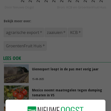
Bekijk meer over:
agrarische export
zaaiuien
KCB
GroentenFruit Huis
LEES OOK
Uienexport loopt in de pas met vorig jaar
15-08-2025
Mexico neemt maatregelen tegen dumping
tomaten in VS
11-08-2025