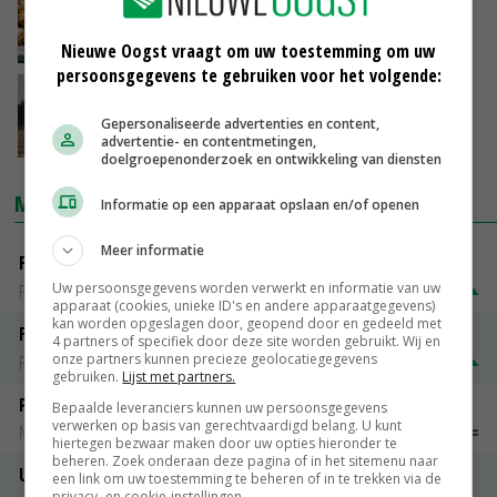
Overzeese uienexport begint op gang te
komen
07-08-2025
Nieuwe Oogst vraagt om uw toestemming om uw
persoonsgegevens te gebruiken voor het volgende:
Prijsdruk op uienmarkt loopt op
Gepersonaliseerde advertenties en content,
05-08-2025
advertentie- en contentmetingen,
doelgroepenonderzoek en ontwikkeling van diensten
MARKTPRIJZEN
Informatie op een apparaat opslaan en/of openen
Meer informatie
Fontane
Uw persoonsgegevens worden verwerkt en informatie van uw
PotatoNL
€ 15,00
~
€ 23,00
apparaat (cookies, unieke ID's en andere apparaatgegevens)
kan worden opgeslagen door, geopend door en gedeeld met
Fritesgeschikt NL Du Be
4 partners of specifiek door deze site worden gebruikt. Wij en
onze partners kunnen precieze geolocatiegegevens
PotatoNL
€ 15,00
~
€ 23,00
gebruiken.
Lijst met partners.
Peen
Bepaalde leveranciers kunnen uw persoonsgegevens
verwerken op basis van gerechtvaardigd belang. U kunt
Noteringen
€ 26,00
~
€ 33,00
hiertegen bezwaar maken door uw opties hieronder te
beheren. Zoek onderaan deze pagina of in het sitemenu naar
Uien Middenmeer Geel 30-60% grof
een link om uw toestemming te beheren of in te trekken via de
privacy- en cookie-instellingen.