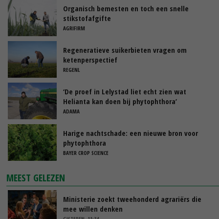
Organisch bemesten en toch een snelle
stikstofafgifte
AGRIFIRM
Regeneratieve suikerbieten vragen om
ketenperspectief
REGENL
‘De proef in Lelystad liet echt zien wat
Helianta kan doen bij phytophthora’
ADAMA
Harige nachtschade: een nieuwe bron voor
phytophthora
BAYER CROP SCIENCE
MEEST GELEZEN
Ministerie zoekt tweehonderd agrariërs die
mee willen denken
GISTEREN, 11:34