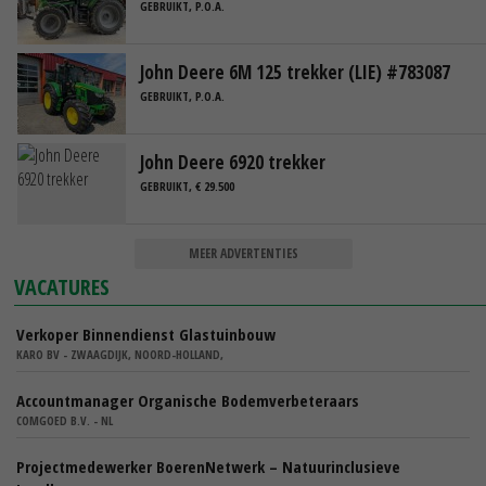
GEBRUIKT, P.O.A.
John Deere 6M 125 trekker (LIE) #783087
GEBRUIKT, P.O.A.
John Deere 6920 trekker
GEBRUIKT, € 29.500
MEER ADVERTENTIES
VACATURES
Verkoper Binnendienst Glastuinbouw
KARO BV - ZWAAGDIJK, NOORD-HOLLAND,
Accountmanager Organische Bodemverbeteraars
COMGOED B.V. - NL
Projectmedewerker BoerenNetwerk – Natuurinclusieve