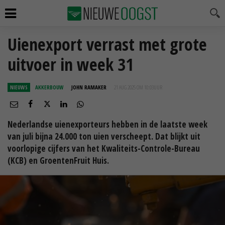
Uienexport verrast met grote
uitvoer in week 31
NIEUWS
AKKERBOUW
JOHN RAMAKER
21 AUG 2025 OM 10:03
UUR
Nederlandse uienexporteurs hebben in de laatste week
van juli bijna 24.000 ton uien verscheept. Dat blijkt uit
voorlopige cijfers van het Kwaliteits-Controle-Bureau
(KCB) en GroentenFruit Huis.