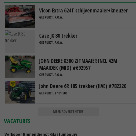
Vicon Extra 624T schijvenmaaier+kneuzer
GEBRUIKT, P.O.A.
Case JX 80 trekker
GEBRUIKT, P.O.A.
JOHN DEERE X380 ZITMAAIER INCL 42M
MAAIDEK (MID) #692957
GEBRUIKT, P.O.A.
John Deere 6R 185 trekker (HAE) #782220
GEBRUIKT, € 161.500
MEER ADVERTENTIES
VACATURES
Verkoper Binnendienst Glastuinbouw