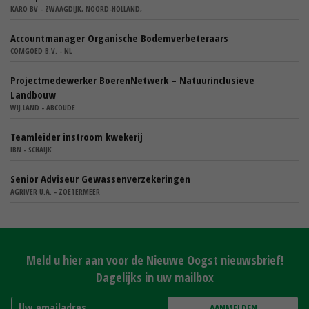
KARO BV - ZWAAGDIJK, NOORD-HOLLAND,
Accountmanager Organische Bodemverbeteraars
COMGOED B.V. - NL
Projectmedewerker BoerenNetwerk – Natuurinclusieve
Landbouw
WIJ.LAND - ABCOUDE
Teamleider instroom kwekerij
IBN - SCHAIJK
Senior Adviseur Gewassenverzekeringen
AGRIVER U.A. - ZOETERMEER
Meld u hier aan voor de Nieuwe Oogst nieuwsbrief!
Dagelijks in uw mailbox
AANMELDEN