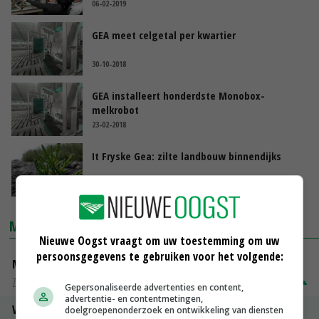
06-02-2019
GEA meet celgetal per kwartier
30-10-2018
GEA installeert honderdste Monobox-
melkrobot
23-02-2018
It Fryske Gea: zilte landbouw binnendijks
01-02-2016
MARKTPRIJZEN
Nieuwe Oogst vraagt om uw toestemming om uw
persoonsgegevens te gebruiken voor het volgende:
Magere melkpoeder
Zuivel weekprijzen
€ 269,00
€ 7,00
Gepersonaliseerde advertenties en content,
advertentie- en contentmetingen,
Volle melkpoeder
doelgroepenonderzoek en ontwikkeling van diensten