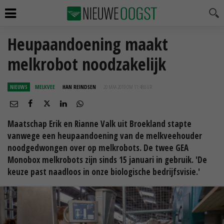
Heupaandoening maakt
melkrobot noodzakelijk
NIEUWS
MELKVEE
HAN REINDSEN
20 MAA 2019 OM 11:48
UUR
Maatschap Erik en Rianne Valk uit Broekland stapte
vanwege een heupaandoening van de melkveehouder
noodgedwongen over op melkrobots. De twee GEA
Monobox melkrobots zijn sinds 15 januari in gebruik. 'De
keuze past naadloos in onze biologische bedrijfsvisie.'