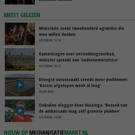
MEEST GELEZEN
Ministerie zoekt tweehonderd agrariërs die
mee willen denken
GISTEREN, 11:34
Kamervragen over onttrekkingsverbod,
minister spreekt van ‘ondernemersrisico’
GISTEREN, 16:27
Droogte veroorzaakt steeds meer problemen:
‘Bassin afgelopen week al leeg’
06-08-2026
Oekraïne-vlogger Kees Huizinga: ‘Bezoek van
de ambassade mag zelf groente plukken’
GISTEREN, 12:00
NIEUW OP
MECHANISATIE
MARKT.NL