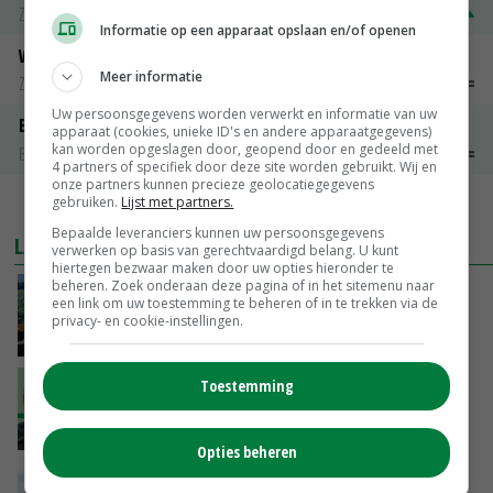
Zuivel weekprijzen
€ 345,00
€ 20,00
Informatie op een apparaat opslaan en/of openen
Weipoeder
Meer informatie
Zuivel weekprijzen
€ 134,00
€ 0,00
Uw persoonsgegevens worden verwerkt en informatie van uw
Boeren Gouda 12 kg
apparaat (cookies, unieke ID's en andere apparaatgegevens)
kan worden opgeslagen door, geopend door en gedeeld met
Boerenkaas
€ 6,05
€ 0,00
4 partners of specifiek door deze site worden gebruikt. Wij en
onze partners kunnen precieze geolocatiegegevens
gebruiken.
Lijst met partners.
MEER MARKTPRIJZEN
Bepaalde leveranciers kunnen uw persoonsgegevens
LAATSTE NIEUWS
verwerken op basis van gerechtvaardigd belang. U kunt
hiertegen bezwaar maken door uw opties hieronder te
beheren. Zoek onderaan deze pagina of in het sitemenu naar
‘Cijfer jezelf niet weg en doe vooral ook waar
een link om uw toestemming te beheren of in te trekken via de
je gelukkig van wordt’
privacy- en cookie-instellingen.
VANDAAG, 13:31
Toestemming
‘De droogte begint ver voor de grens bij
Lobith’
VANDAAG, 11:00
Opties beheren
POAH!: John Deere 7730