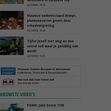
GISTEREN, 15:33
Vlaamse varkensstapel krimpt,
pluimveesector groeit door
schaalvergroting
GISTEREN, 15:20
‘Cijfer jezelf niet weg en doe
vooral ook waar je gelukkig van
wordt’
GISTEREN, 13:31
Huisman Gemert-Bouwen in Vertrouwen
Hallenbouw, Renovatie & Bouwmaterialen
Van oud dak naar nieuw dak
Dat energie levert.
NIEUWSTE VIDEO'S
POAH!: John Deere 7730