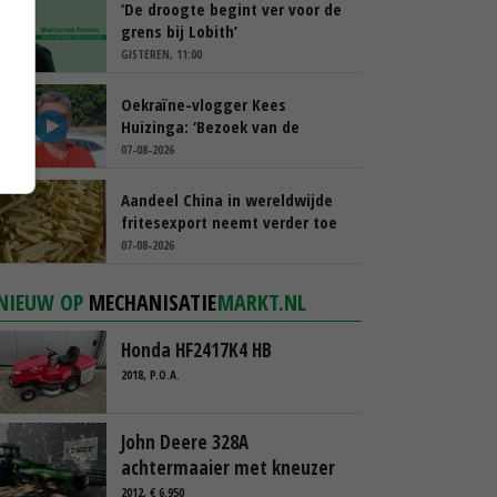
‘De droogte begint ver voor de
grens bij Lobith’
GISTEREN, 11:00
Oekraïne-vlogger Kees
Huizinga: ‘Bezoek van de
ambassade mag zelf groente
07-08-2026
plukken’
Aandeel China in wereldwijde
fritesexport neemt verder toe
07-08-2026
NIEUW OP
MECHANISATIE
MARKT.NL
Honda HF2417K4 HB
2018, P.O.A.
John Deere 328A
achtermaaier met kneuzer
2012, € 6.950