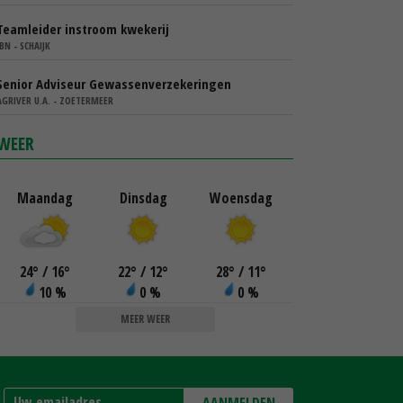
Teamleider instroom kwekerij
IBN - SCHAIJK
Senior Adviseur Gewassenverzekeringen
AGRIVER U.A. - ZOETERMEER
WEER
Maandag
Dinsdag
Woensdag
24
°
/ 16
°
22
°
/ 12
°
28
°
/ 11
°
10 %
0 %
0 %
MEER WEER