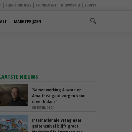
P
KENNISPARTNERS
ABONNEMENT
NIEUWSBRIEF
E-PAPER
AST
MARKTPRIJZEN
LAATSTE NIEUWS
‘Samenwerking A-ware en
Amalthea gaat zorgen voor
meer balans’
GISTEREN, 16:01
Internationale vraag naar
geitenzuivel blijft groot:
Nederland in Europese top