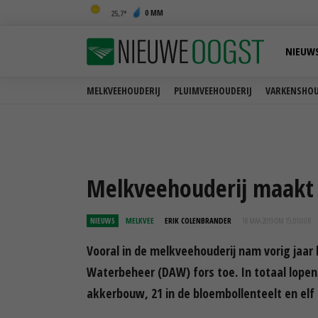
0 MM
25,7
NIEUW
MELKVEEHOUDERIJ
PLUIMVEEHOUDERIJ
VARKENSHOU
Melkveehouderij maakt
NIEUWS
MELKVEE
ERIK COLENBRANDER
18 MAA 2019 OM 15:01
UUR
Vooral in de melkveehouderij nam vorig jaar 
Waterbeheer (DAW) fors toe. In totaal lopen 
akkerbouw, 21 in de bloembollenteelt en elf i