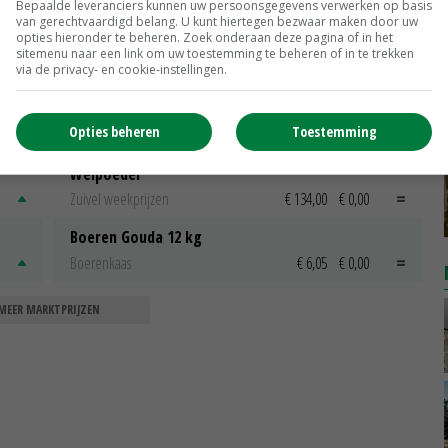
Bepaalde leveranciers kunnen uw persoonsgegevens verwerken op basis
one
Melkveehouder meet zelf effect
van gerechtvaardigd belang. U kunt hiertegen bezwaar maken door uw
opties hieronder te beheren. Zoek onderaan deze pagina of in het
erfafspoeling
sitemenu naar een link om uw toestemming te beheren of in te trekken
24-05-2018
via de privacy- en cookie-instellingen.
Opties beheren
Toestemming
Weipoeder
Zuivel weekprijzen
€ 134,00
€ 0,00
Boeren Gouda 12 kg
Boerenkaas
€ 6,05
€ 0,00
MEER MARKTPRIJZEN