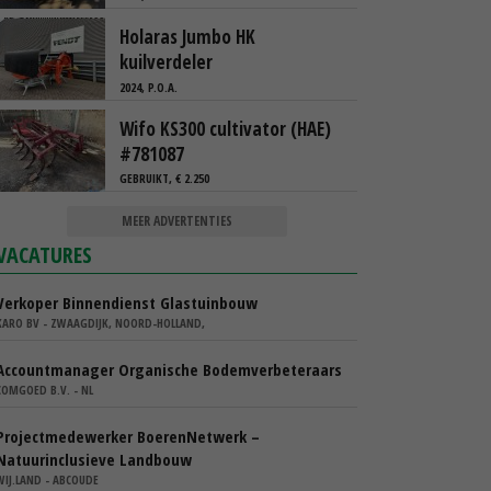
Holaras Jumbo HK
kuilverdeler
2024, P.O.A.
Wifo KS300 cultivator (HAE)
#781087
GEBRUIKT, € 2.250
MEER ADVERTENTIES
VACATURES
Verkoper Binnendienst Glastuinbouw
KARO BV - ZWAAGDIJK, NOORD-HOLLAND,
Accountmanager Organische Bodemverbeteraars
COMGOED B.V. - NL
Projectmedewerker BoerenNetwerk –
Natuurinclusieve Landbouw
WIJ.LAND - ABCOUDE