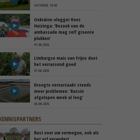
GISTEREN, 10:00
Oekraïne-vlogger Kees
Huizinga: ‘Bezoek van de
ambassade mag zelf groente
plukken’
07-08-2026
Limburgse mais van Frijns doet
het verrassend goed
07-08-2026
Droogte veroorzaakt steeds
meer problemen: ‘Bassin
afgelopen week al leeg’
06-08-2026
KENNISPARTNERS
Rust voor uw vermogen, ook als
het erf verandert