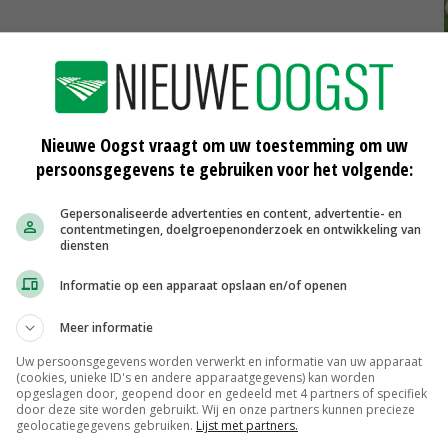
Nieuwe Oogst vraagt om uw toestemming om uw
persoonsgegevens te gebruiken voor het volgende:
Gepersonaliseerde advertenties en content, advertentie- en
contentmetingen, doelgroepenonderzoek en ontwikkeling van
diensten
Informatie op een apparaat opslaan en/of openen
al
Boer krijgt voorname rol bij
waterbeheer Veluwe
Meer informatie
14-02-2019
Uw persoonsgegevens worden verwerkt en informatie van uw apparaat
(cookies, unieke ID's en andere apparaatgegevens) kan worden
Drie miljoen euro voor schoon water
opgeslagen door, geopend door en gedeeld met 4 partners of specifiek
Groningen
door deze site worden gebruikt. Wij en onze partners kunnen precieze
30-11-2018
geolocatiegegevens gebruiken.
Lijst met partners.