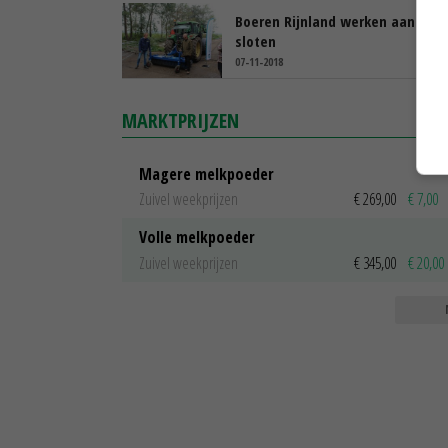
Boeren Rijnland werken aan sch
sloten
07-11-2018
MARKTPRIJZEN
Magere melkpoeder
Zuivel weekprijzen
€ 269,00
€ 7,00
Volle melkpoeder
Zuivel weekprijzen
€ 345,00
€ 20,00