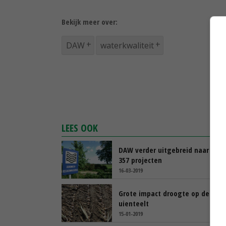
Bekijk meer over:
DAW
waterkwaliteit
LEES OOK
DAW verder uitgebreid naar tota
357 projecten
16-03-2019
Grote impact droogte op de
uienteelt
15-01-2019