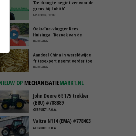
‘De droogte begint ver voor de
grens bij Lobith’
GISTEREN, 11:00
Oekraïne-vlogger Kees
Huizinga: ‘Bezoek van de
ambassade mag zelf groente
07-08-2026
plukken’
Aandeel China in wereldwijde
fritesexport neemt verder toe
07-08-2026
NIEUW OP
MECHANISATIE
MARKT.NL
John Deere 6R 175 trekker
(BRU) #708889
GEBRUIKT, P.O.A.
Valtra N114 (EMA) #778403
GEBRUIKT, P.O.A.