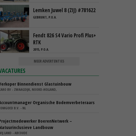
Lemken Juwel 8 (ZIJ) #781622
GEBRUIKT, P.O.A.
Fendt 826 S4 Vario Profi Plus+
RTK
2015, P.O.A.
MEER ADVERTENTIES
VACATURES
Verkoper Binnendienst Glastuinbouw
KARO BV - ZWAAGDIJK, NOORD-HOLLAND,
Accountmanager Organische Bodemverbeteraars
COMGOED B.V. - NL
Projectmedewerker BoerenNetwerk –
Natuurinclusieve Landbouw
WIJ.LAND - ABCOUDE