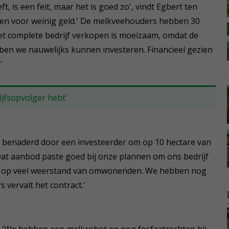
t, is een feit, maar het is goed zo', vindt Egbert ten
rken voor weinig geld.' De melkveehouders hebben 30
Het complete bedrijf verkopen is moeizaam, omdat de
ebben we nauwelijks kunnen investeren. Financieel gezien
'
rijfsopvolger hebt'
benaderd door een investeerder om op 10 hectare van
at aanbod paste goed bij onze plannen om ons bedrijf
 we op veel weerstand van omwonenden. We hebben nog
 vervalt het contract.'
e. 'We hebben een melkrobot en nog fosfaatrechten bij