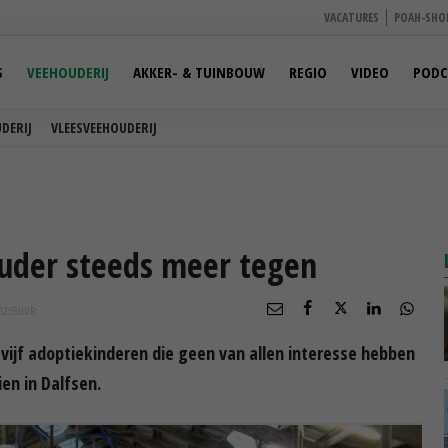
VACATURES
POAH-SHO
S
VEEHOUDERIJ
AKKER- & TUINBOUW
REGIO
VIDEO
PODC
DERIJ
VLEESVEEHOUDERIJ
ouder steeds meer tegen
12:55
UUR
 vijf adoptiekinderen die geen van allen interesse hebben
en in Dalfsen.