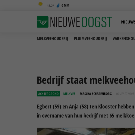
0 MM
13,2
NIEUW
MELKVEEHOUDERIJ
PLUIMVEEHOUDERIJ
VARKENSHOU
Bedrijf staat melkveeh
ACHTERGROND
MELKVEE
MASCHA SCHARENBORG
06 MAA 2019 OM 
Egbert (59) en Anja (58) ten Klooster hebben
in overname van hun bedrijf met 65 melkkoei