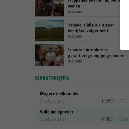
wonen
06-03-2019
'Schakel tijdig als u geen
bedrijfsopvolger hebt'
06-03-2019
Schouten introduceert
garantieregeling jonge boeren
09-01-2019
MARKTPRIJZEN
Magere melkpoeder
Zuivel weekprijzen
€ 269,00
€ 7,00
Volle melkpoeder
Zuivel weekprijzen
€ 345,00
€ 20,00