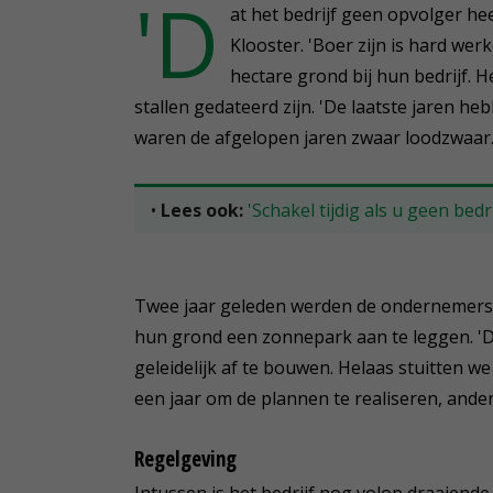
'D
at het bedrijf geen opvolger heef
Klooster. 'Boer zijn is hard we
hectare grond bij hun bedrijf. 
stallen gedateerd zijn. 'De laatste jaren h
waren de afgelopen jaren zwaar loodzwaar.
•
Lees ook:
'Schakel tijdig als u geen bed
Twee jaar geleden werden de ondernemers 
hun grond een zonnepark aan te leggen. 'D
geleidelijk af te bouwen. Helaas stuitten
een jaar om de plannen te realiseren, anders
Regelgeving
Intussen is het bedrijf nog volop draaiend