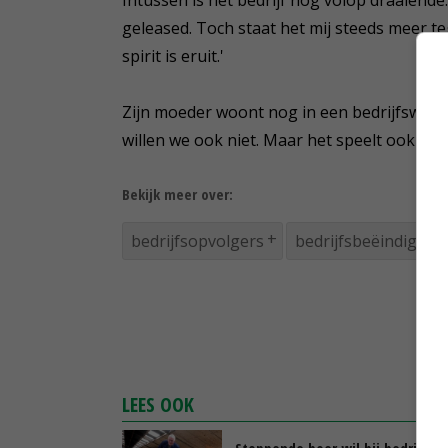
geleased. Toch staat het mij steeds meer te
spirit is eruit.'
Zijn moeder woont nog in een bedrijfswoning
willen we ook niet. Maar het speelt ook mee
Bekijk meer over:
bedrijfsopvolgers
bedrijfsbeëindiging
LEES OOK
Stoppende boer wil bij bedrijf bl