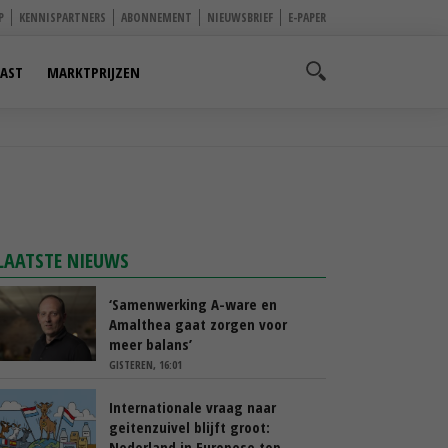
P
KENNISPARTNERS
ABONNEMENT
NIEUWSBRIEF
E-PAPER
AST
MARKTPRIJZEN
LAATSTE NIEUWS
‘Samenwerking A-ware en
Amalthea gaat zorgen voor
meer balans’
GISTEREN, 16:01
Internationale vraag naar
geitenzuivel blijft groot:
Nederland in Europese top