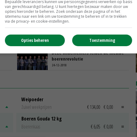
Bepaalde leveranciers kunnen uw persoonsgegevens verwerken op basis
voor Roodtraject
van gerechtvaardigd belang. U kunt hiertegen bezwaar maken door uw
opties hieronder te beheren. Zoek onderaan deze pagina of in het
06-03-2019
sitemenu naar een link om uw toestemming te beheren of in te trekken
via de privacy- en cookie-instellingen.
Voorbereiden op onvermijdelijke
bedrijfsbeëindiging
25-02-2019
Opties beheren
Toestemming
Deze ondernemers leiden de nieuwe
boerenrevolutie
24-12-2018
Weipoeder
Zuivel weekprijzen
€ 134,00
€ 0,00
Boeren Gouda 12 kg
Boerenkaas
€ 6,05
€ 0,00