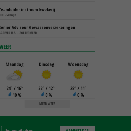
Teamleider instroom kwekerij
IBN - SCHAIJK
Senior Adviseur Gewassenverzekeringen
AGRIVER U.A. - ZOETERMEER
WEER
Maandag
Dinsdag
Woensdag
24
°
/ 16
°
22
°
/ 12
°
28
°
/ 11
°
10 %
0 %
0 %
MEER WEER
AANMELDEN