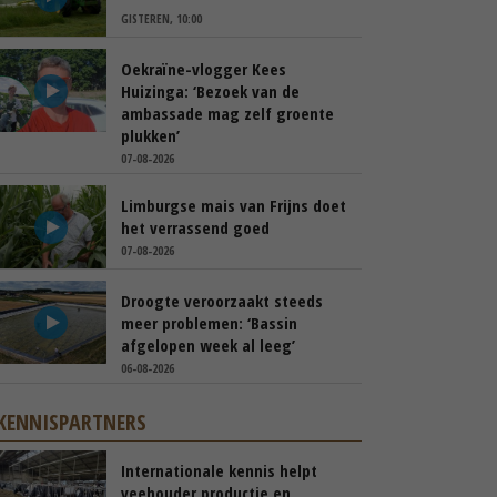
GISTEREN, 10:00
Oekraïne-vlogger Kees
Huizinga: ‘Bezoek van de
ambassade mag zelf groente
plukken’
07-08-2026
Limburgse mais van Frijns doet
het verrassend goed
07-08-2026
Droogte veroorzaakt steeds
meer problemen: ‘Bassin
afgelopen week al leeg’
06-08-2026
KENNISPARTNERS
Internationale kennis helpt
veehouder productie en