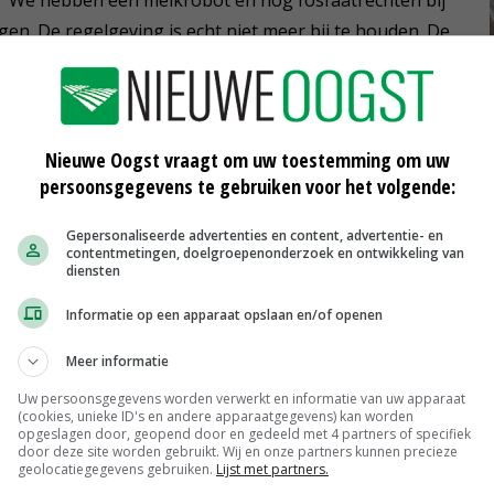
gen. De regelgeving is echt niet meer bij te houden. De
 naast de boerderij. 'Zij gaat hier niet weg en dat
 bij onze keuzes.'
Nieuwe Oogst vraagt om uw toestemming om uw
persoonsgegevens te gebruiken voor het volgende:
Gepersonaliseerde advertenties en content, advertentie- en
contentmetingen, doelgroepenonderzoek en ontwikkeling van
diensten
Informatie op een apparaat opslaan en/of openen
Meer informatie
Uw persoonsgegevens worden verwerkt en informatie van uw apparaat
(cookies, unieke ID's en andere apparaatgegevens) kan worden
opgeslagen door, geopend door en gedeeld met 4 partners of specifiek
door deze site worden gebruikt. Wij en onze partners kunnen precieze
geolocatiegegevens gebruiken.
Lijst met partners.
ijven
Varkenshouder vertrouwt op Rood