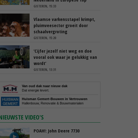
GISTEREN, 15:33
Vlaamse varkensstapel krimpt,
pluimveesector groeit door
schaalvergroting
GISTEREN, 15:20
‘Cijfer jezelf niet weg en doe
vooral ook waar je gelukkig van
wordt’
GISTEREN, 13:31
Van oud dak naar nieuw dak
Dat energie levert.
Huisman Gemert-Bouwen in Vertrouwen
Hallenbouw, Renovatie & Bouwmaterialen
NIEUWSTE VIDEO'S
POAH!: John Deere 7730