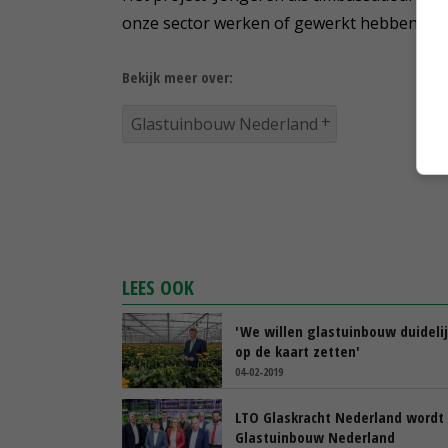
onze sector werken of gewerkt hebben, on
Bekijk meer over:
Glastuinbouw Nederland
LEES OOK
'We willen glastuinbouw duideli
op de kaart zetten'
04-02-2019
LTO Glaskracht Nederland wordt
Glastuinbouw Nederland