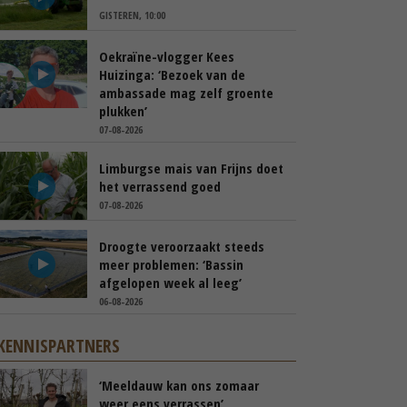
GISTEREN, 10:00
Oekraïne-vlogger Kees
Huizinga: ‘Bezoek van de
ambassade mag zelf groente
plukken’
07-08-2026
Limburgse mais van Frijns doet
het verrassend goed
07-08-2026
Droogte veroorzaakt steeds
meer problemen: ‘Bassin
afgelopen week al leeg’
06-08-2026
KENNISPARTNERS
‘Meeldauw kan ons zomaar
weer eens verrassen’