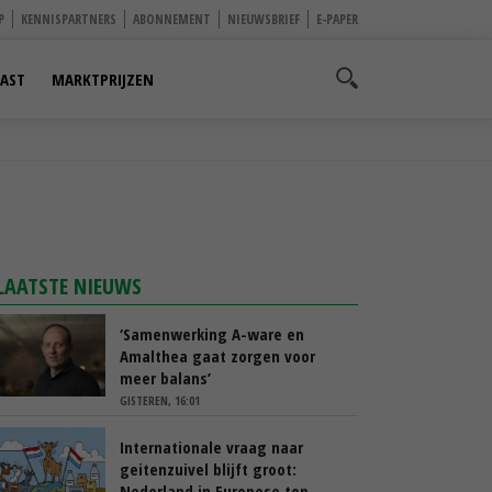
P
KENNISPARTNERS
ABONNEMENT
NIEUWSBRIEF
E-PAPER
AST
MARKTPRIJZEN
LAATSTE NIEUWS
‘Samenwerking A-ware en
Amalthea gaat zorgen voor
meer balans’
GISTEREN, 16:01
Internationale vraag naar
geitenzuivel blijft groot:
Nederland in Europese top