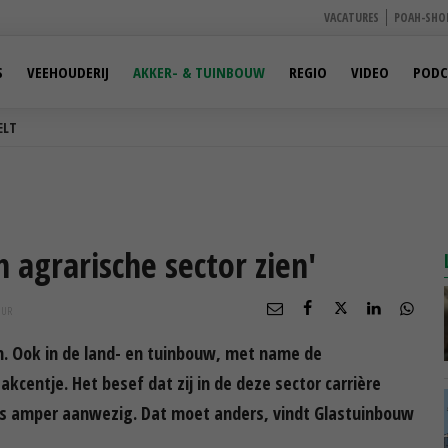
VACATURES
POAH-SHO
S
VEEHOUDERIJ
AKKER- & TUINBOUW
REGIO
VIDEO
PODC
ELT
n agrarische sector zien'
UUR
an. Ook in de land- en tuinbouw, met name de
kcentje. Het besef dat zij in de deze sector carrière
is amper aanwezig. Dat moet anders, vindt Glastuinbouw