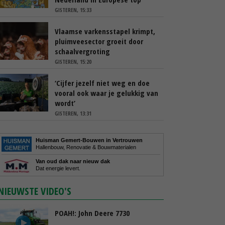
GISTEREN, 15:33
Vlaamse varkensstapel krimpt,
pluimveesector groeit door
schaalvergroting
GISTEREN, 15:20
‘Cijfer jezelf niet weg en doe
vooral ook waar je gelukkig van
wordt’
GISTEREN, 13:31
Huisman Gemert-Bouwen in Vertrouwen
Hallenbouw, Renovatie & Bouwmaterialen
Van oud dak naar nieuw dak
Dat energie levert.
NIEUWSTE VIDEO'S
POAH!: John Deere 7730