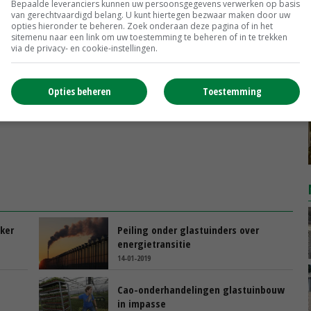
Bepaalde leveranciers kunnen uw persoonsgegevens verwerken op basis
ze ambassadeurs worden in hun eigen netwerken.'
van gerechtvaardigd belang. U kunt hiertegen bezwaar maken door uw
opties hieronder te beheren. Zoek onderaan deze pagina of in het
sitemenu naar een link om uw toestemming te beheren of in te trekken
via de privacy- en cookie-instellingen.
Opties beheren
Toestemming
jker
Peiling onder glastuinders over
energietransitie
14-01-2019
Cao-onderhandelingen glastuinbouw
in impasse