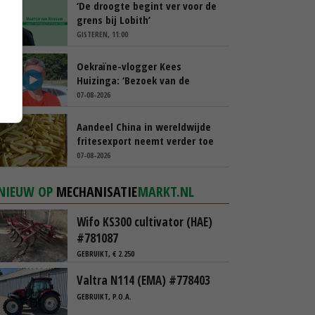
‘De droogte begint ver voor de
grens bij Lobith’
GISTEREN, 11:00
Oekraïne-vlogger Kees
Huizinga: ‘Bezoek van de
ambassade mag zelf groente
07-08-2026
plukken’
Aandeel China in wereldwijde
fritesexport neemt verder toe
07-08-2026
NIEUW OP
MECHANISATIE
MARKT.NL
Wifo KS300 cultivator (HAE)
#781087
GEBRUIKT, € 2.250
Valtra N114 (EMA) #778403
GEBRUIKT, P.O.A.