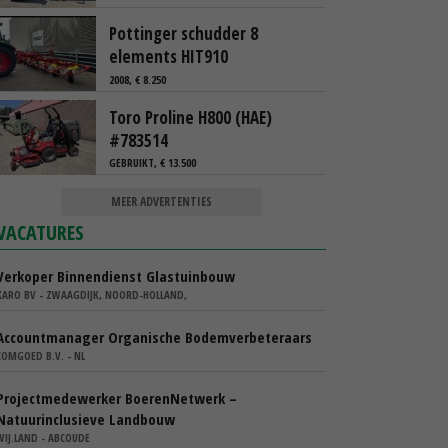
Pottinger schudder 8
elements HIT910
2008, € 8.250
Toro Proline H800 (HAE)
#783514
GEBRUIKT, € 13.500
MEER ADVERTENTIES
VACATURES
Verkoper Binnendienst Glastuinbouw
KARO BV - ZWAAGDIJK, NOORD-HOLLAND,
Accountmanager Organische Bodemverbeteraars
COMGOED B.V. - NL
Projectmedewerker BoerenNetwerk –
Natuurinclusieve Landbouw
WIJ.LAND - ABCOUDE