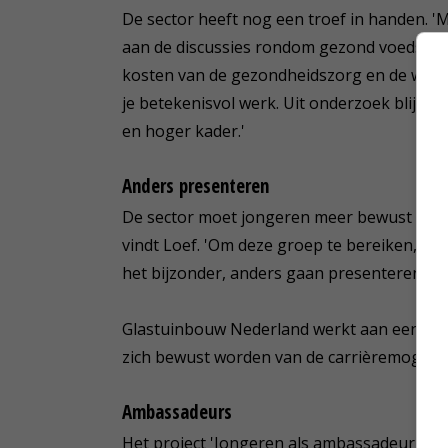
De sector heeft nog een troef in handen. '
aan de discussies rondom gezond voedsel e
kosten van de gezondheidszorg en de wereld
je betekenisvol werk. Uit onderzoek blijkt d
en hoger kader.'
Anders presenteren
De sector moet jongeren meer bewust make
vindt Loef. 'Om deze groep te bereiken, moe
het bijzonder, anders gaan presenteren.'
Glastuinbouw Nederland werkt aan een aant
zich bewust worden van de carrièremogelij
Ambassadeurs
Het project 'Jongeren als ambassadeur' zit in