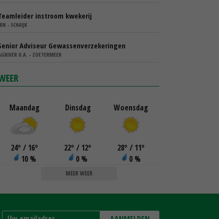
Teamleider instroom kwekerij
IBN - SCHAIJK
Senior Adviseur Gewassenverzekeringen
AGRIVER U.A. - ZOETERMEER
WEER
Maandag
Dinsdag
Woensdag
24
°
/ 16
°
22
°
/ 12
°
28
°
/ 11
°
10 %
0 %
0 %
MEER WEER