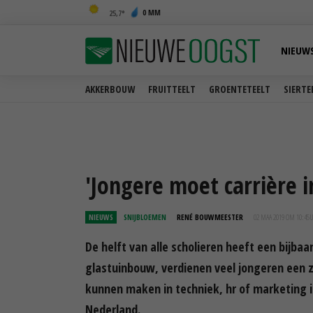
0 MM
25,7
NIEUW
AKKERBOUW
FRUITTEELT
GROENTETEELT
SIERTE
'Jongere moet carrière i
NIEUWS
SNIJBLOEMEN
RENÉ BOUWMEESTER
02 MAA 2019 OM 10:45
De helft van alle scholieren heeft een bijba
glastuinbouw, verdienen veel jongeren een za
kunnen maken in techniek, hr of marketing 
Nederland.