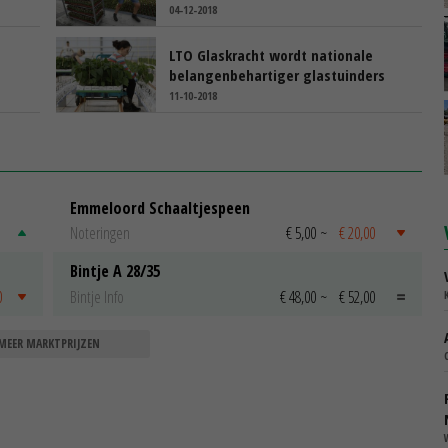
04-12-2018
LTO Glaskracht wordt nationale
belangenbehartiger glastuinders
11-10-2018
Emmeloord Schaaltjespeen
Noteringen
€ 5,00
~
€ 20,00
Bintje A 28/35
0
Bintje Info
€ 48,00
~
€ 52,00
MEER MARKTPRIJZEN