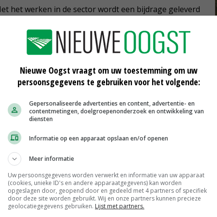
Met het werken in de sector wordt een bijdrage geleverd
n het oplossen van maatschappelijke issues zoals de
voedselproblematiek. Als je in de sector werkt, verricht
at jongeren dat steeds liever doen, zeker in het midden-
Nieuwe Oogst vraagt om uw toestemming om uw
persoonsgegevens te gebruiken voor het volgende:
Gepersonaliseerde advertenties en content, advertentie- en
n van de mogelijkheden als werknemer in de sector,
contentmetingen, doelgroepenonderzoek en ontwikkeling van
ten we ons als sector in zijn geheel, en de bedrijven in
diensten
Informatie op een apparaat opslaan en/of openen
al projecten om dit beeld te kantelen, zodat jongeren
Meer informatie
kheden.
Uw persoonsgegevens worden verwerkt en informatie van uw apparaat
(cookies, unieke ID's en andere apparaatgegevens) kan worden
opgeslagen door, geopend door en gedeeld met 4 partners of specifiek
door deze site worden gebruikt. Wij en onze partners kunnen precieze
geolocatiegegevens gebruiken.
Lijst met partners.
 de startfase. Loef: 'Het idee is dat de jongeren die in