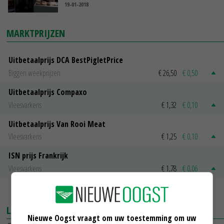
19-01-2018
MARKTPRIJZEN
Uitbetaalprijs DCA BestPigletPrice
Biggen weekprijzen
€ 26,50
€ 0,50
Uitbetaalprijs Compaxo
Vleesvarkens
€ 1,32
€ 0,10
Uitbetaalprijs Van Rooi Meat
Vleesvarkens
€ 1,25
€ 0,10
ISN prijs Frankrijk
Vleesvarkens
€ 1,78
€ 0,06
MEER MARKTPRIJZEN
LAATSTE NIEUWS
Nieuwe Oogst vraagt om uw toestemming om uw