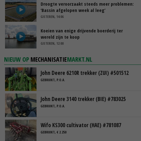
Droogte veroorzaakt steeds meer problemen:
‘Bassin afgelopen week al leeg’
GISTEREN, 14:06
Koeien van enige drijvende boerderij ter
wereld zijn te koop
GISTEREN, 12:00
NIEUW OP
MECHANISATIE
MARKT.NL
John Deere 6210R trekker (ZUI) #501512
GEBRUIKT, P.O.A.
John Deere 3140 trekker (BIE) #783025
GEBRUIKT, P.O.A.
Wifo KS300 cultivator (HAE) #781087
GEBRUIKT, € 2.250