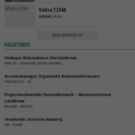
Valtra T234A
GEBRUIKT, P.O.A.
MEER ADVERTENTIES
VACATURES
Verkoper Binnendienst Glastuinbouw
KARO BV - ZWAAGDIJK, NOORD-HOLLAND,
Accountmanager Organische Bodemverbeteraars
COMGOED B.V. - NL
Projectmedewerker BoerenNetwerk – Natuurinclusieve
Landbouw
WIJ.LAND - ABCOUDE
Teamleider instroom kwekerij
IBN - SCHAIJK