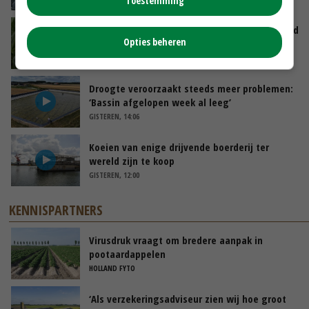
Toestemming
Limburgse mais van Frijns doet het verrassend
Opties beheren
goed
VANDAAG, 10:00
Droogte veroorzaakt steeds meer problemen:
‘Bassin afgelopen week al leeg’
GISTEREN, 14:06
Koeien van enige drijvende boerderij ter
wereld zijn te koop
GISTEREN, 12:00
KENNISPARTNERS
Virusdruk vraagt om bredere aanpak in
pootaardappelen
HOLLAND FYTO
‘Als verzekeringsadviseur zien wij hoe groot