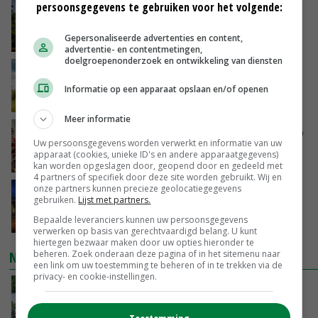
persoonsgegevens te gebruiken voor het volgende:
Kamervragen over onttrekkingsverbod,
minister spreekt van ‘ondernemersrisico’
Gepersonaliseerde advertenties en content,
VANDAAG, 16:27
advertentie- en contentmetingen,
doelgroepenonderzoek en ontwikkeling van diensten
‘Rendement van Krullvarkens komt van de
overkant’
Informatie op een apparaat opslaan en/of openen
VANDAAG, 15:30
Meer informatie
Oorlogen en El Niño stuwen voedselprijzen op
Uw persoonsgegevens worden verwerkt en informatie van uw
apparaat (cookies, unieke ID's en andere apparaatgegevens)
VANDAAG, 15:04
kan worden opgeslagen door, geopend door en gedeeld met
4 partners of specifiek door deze site worden gebruikt. Wij en
onze partners kunnen precieze geolocatiegegevens
Nettowinst Royal A-ware onder druk ondanks
gebruiken.
Lijst met partners.
hogere omzet
Bepaalde leveranciers kunnen uw persoonsgegevens
VANDAAG, 14:35
verwerken op basis van gerechtvaardigd belang. U kunt
hiertegen bezwaar maken door uw opties hieronder te
beheren. Zoek onderaan deze pagina of in het sitemenu naar
NIEUWSTE VIDEO'S
een link om uw toestemming te beheren of in te trekken via de
privacy- en cookie-instellingen.
Oekraïne-vlogger Kees Huizinga: ‘Bezoek van
de ambassade mag zelf groente plukken’
VANDAAG, 12:00