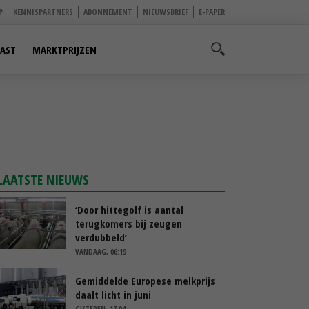
P
KENNISPARTNERS
ABONNEMENT
NIEUWSBRIEF
E-PAPER
AST
MARKTPRIJZEN
LAATSTE NIEUWS
‘Door hittegolf is aantal
terugkomers bij zeugen
verdubbeld’
VANDAAG, 06:19
Gemiddelde Europese melkprijs
daalt licht in juni
GISTEREN, 17:04