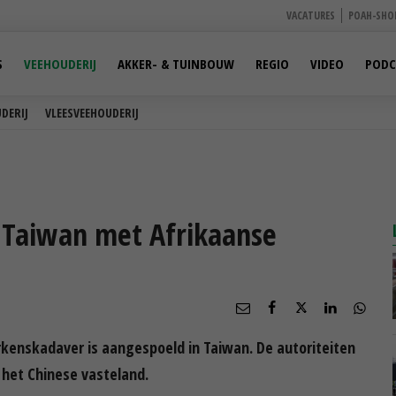
VACATURES
POAH-SHO
S
VEEHOUDERIJ
AKKER- & TUINBOUW
REGIO
VIDEO
PODC
DERIJ
VLEESVEEHOUDERIJ
 Taiwan met Afrikaanse
enskadaver is aangespoeld in Taiwan. De autoriteiten
het Chinese vasteland.