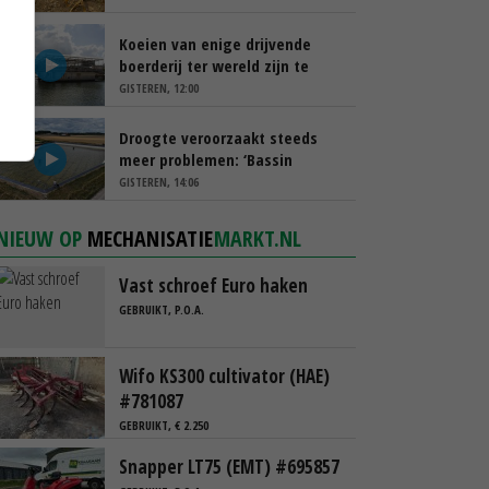
Koeien van enige drijvende
boerderij ter wereld zijn te
koop
GISTEREN, 12:00
Droogte veroorzaakt steeds
meer problemen: ‘Bassin
afgelopen week al leeg’
GISTEREN, 14:06
NIEUW OP
MECHANISATIE
MARKT.NL
Vast schroef Euro haken
GEBRUIKT, P.O.A.
Wifo KS300 cultivator (HAE)
#781087
GEBRUIKT, € 2.250
Snapper LT75 (EMT) #695857