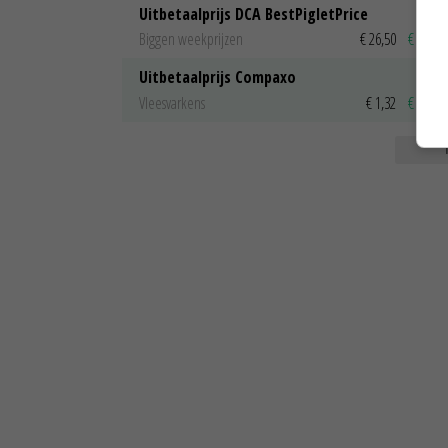
Uitbetaalprijs DCA BestPigletPrice
Biggen weekprijzen
€ 26,50
€ 0,50
Uitbetaalprijs Compaxo
Vleesvarkens
€ 1,32
€ 0,10