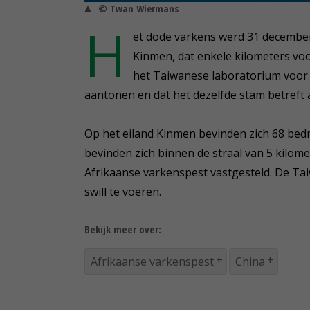
© Twan Wiermans
H
et dode varkens werd 31 december
Kinmen, dat enkele kilometers voo
het Taiwanese laboratorium voor 
aantonen en dat het dezelfde stam betreft 
Op het eiland Kinmen bevinden zich 68 bedr
bevinden zich binnen de straal van 5 kilom
Afrikaanse varkenspest vastgesteld. De T
swill te voeren.
Bekijk meer over:
Afrikaanse varkenspest
China