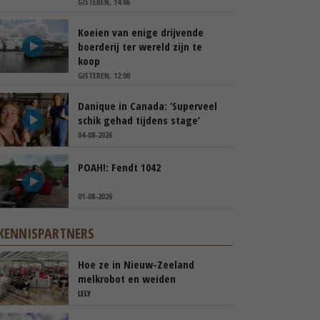
GISTEREN, 14:06
Koeien van enige drijvende
boerderij ter wereld zijn te
koop
GISTEREN, 12:00
Danique in Canada: ‘Superveel
schik gehad tijdens stage’
04-08-2026
POAH!: Fendt 1042
01-08-2026
KENNISPARTNERS
Hoe ze in Nieuw-Zeeland
melkrobot en weiden
samenbrengen
LELY