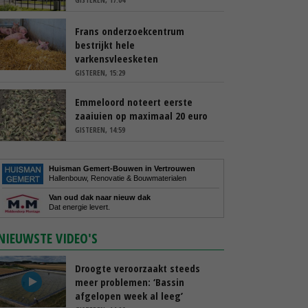
Frans onderzoekcentrum
bestrijkt hele
varkensvleesketen
GISTEREN, 15:29
Emmeloord noteert eerste
zaaiuien op maximaal 20 euro
GISTEREN, 14:59
Huisman Gemert-Bouwen in Vertrouwen
Hallenbouw, Renovatie & Bouwmaterialen
Van oud dak naar nieuw dak
Dat energie levert.
NIEUWSTE VIDEO'S
Droogte veroorzaakt steeds
meer problemen: ‘Bassin
afgelopen week al leeg’