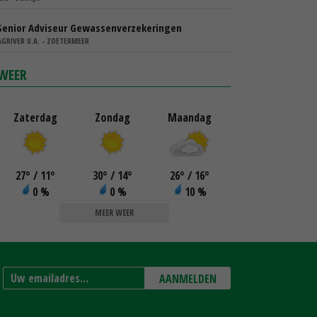
Senior Adviseur Gewassenverzekeringen
AGRIVER U.A. - ZOETERMEER
WEER
Zaterdag
Zondag
Maandag
27
°
/ 11
°
30
°
/ 14
°
26
°
/ 16
°
0 %
0 %
10 %
MEER WEER
AANMELDEN