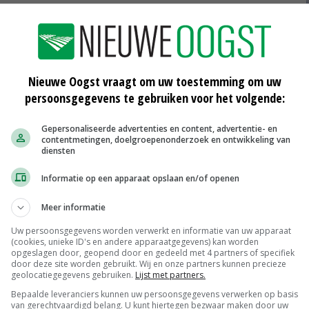
Nieuwe Oogst vraagt om uw toestemming om uw
an
Afrikaanse varkenspest breidt uit in
persoonsgegevens te gebruiken voor het volgende:
België en China
15-12-2018
Gepersonaliseerde advertenties en content, advertentie- en
contentmetingen, doelgroepenonderzoek en ontwikkeling van
diensten
Opknapbeurt wildraster Swalmen van
start
Informatie op een apparaat opslaan en/of openen
28-11-2018
Meer informatie
Afrikaanse varkenspest treft regio
grootste Chinese bedrijven
Uw persoonsgegevens worden verwerkt en informatie van uw apparaat
(cookies, unieke ID's en andere apparaatgegevens) kan worden
19-11-2018
opgeslagen door, geopend door en gedeeld met 4 partners of specifiek
door deze site worden gebruikt. Wij en onze partners kunnen precieze
geolocatiegegevens gebruiken.
Lijst met partners.
Bepaalde leveranciers kunnen uw persoonsgegevens verwerken op basis
van gerechtvaardigd belang. U kunt hiertegen bezwaar maken door uw