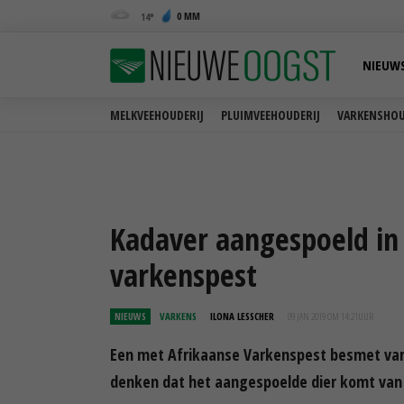
0 MM
14
NIEUW
MELKVEEHOUDERIJ
PLUIMVEEHOUDERIJ
VARKENSHOU
Kadaver aangespoeld in
varkenspest
NIEUWS
VARKENS
ILONA LESSCHER
09 JAN 2019 OM 14:21
UUR
Een met Afrikaanse Varkenspest besmet vark
denken dat het aangespoelde dier komt van 