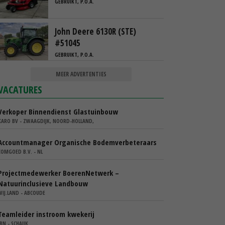
GEBRUIKT, P.O.A.
John Deere 6130R (STE)
#51045
GEBRUIKT, P.O.A.
MEER ADVERTENTIES
VACATURES
Verkoper Binnendienst Glastuinbouw
KARO BV - ZWAAGDIJK, NOORD-HOLLAND,
Accountmanager Organische Bodemverbeteraars
COMGOED B.V. - NL
Projectmedewerker BoerenNetwerk –
Natuurinclusieve Landbouw
WIJ.LAND - ABCOUDE
Teamleider instroom kwekerij
IBN - SCHAIJK