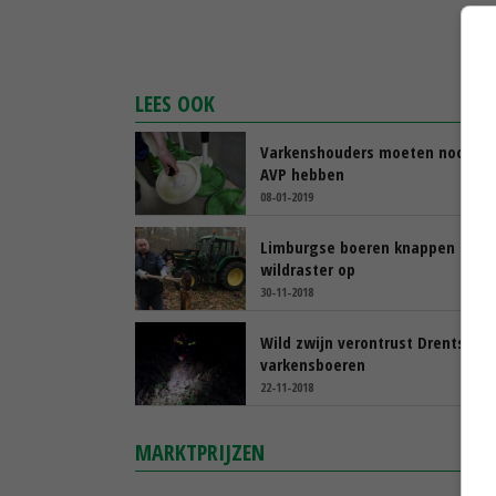
LEES OOK
Varkenshouders moeten noodpl
AVP hebben
08-01-2019
Limburgse boeren knappen
wildraster op
30-11-2018
Wild zwijn verontrust Drentse
varkensboeren
22-11-2018
MARKTPRIJZEN