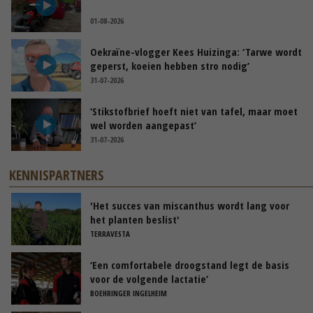
01-08-2026
Oekraïne-vlogger Kees Huizinga: ‘Tarwe wordt
geperst, koeien hebben stro nodig’
31-07-2026
‘Stikstofbrief hoeft niet van tafel, maar moet
wel worden aangepast’
31-07-2026
KENNISPARTNERS
'Het succes van miscanthus wordt lang voor
het planten beslist'
TERRAVESTA
‘Een comfortabele droogstand legt de basis
voor de volgende lactatie’
BOEHRINGER INGELHEIM