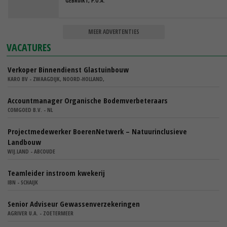
GEBRUIKT, P.O.A.
MEER ADVERTENTIES
VACATURES
Verkoper Binnendienst Glastuinbouw
KARO BV - ZWAAGDIJK, NOORD-HOLLAND,
Accountmanager Organische Bodemverbeteraars
COMGOED B.V. - NL
Projectmedewerker BoerenNetwerk – Natuurinclusieve
Landbouw
WIJ.LAND - ABCOUDE
Teamleider instroom kwekerij
IBN - SCHAIJK
Senior Adviseur Gewassenverzekeringen
AGRIVER U.A. - ZOETERMEER