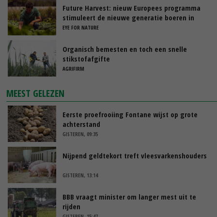
Future Harvest: nieuw Europees programma
stimuleert de nieuwe generatie boeren in
Nederland
EYE FOR NATURE
Organisch bemesten en toch een snelle
stikstofafgifte
AGRIFIRM
MEEST GELEZEN
Eerste proefrooiing Fontane wijst op grote
achterstand
GISTEREN, 09:35
Nijpend geldtekort treft vleesvarkenshouders
GISTEREN, 13:14
BBB vraagt minister om langer mest uit te
rijden
GISTEREN, 15:47