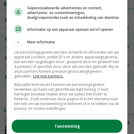
MARKTPRIJZEN
Gepersonaliseerde advertenties en content,
advertentie- en contentmetingen,
doelgroepenonderzoek en ontwikkeling van diensten
Uitbetaalprijs DCA BestPigletPrice
Biggen weekprijzen
€ 26,50
€ 0,50
Informatie op een apparaat opslaan en/of openen
Uitbetaalprijs Compaxo
Meer informatie
Vleesvarkens
€ 1,22
€ 0,00
Uw persoonsgegevens worden verwerkt en informatie van uw
apparaat (cookies, unieke ID's en andere apparaatgegevens)
Uitbetaalprijs Van Rooi Meat
kan worden opgeslagen door, geopend door en gedeeld met
Vleesvarkens
€ 1,15
€ 0,00
4 partners of specifiek door deze site worden gebruikt. Wij en
onze partners kunnen precieze geolocatiegegevens
gebruiken.
Lijst met partners.
ISN prijs Frankrijk
Vleesvarkens
€ 1,78
€ 0,06
Bepaalde leveranciers kunnen uw persoonsgegevens
verwerken op basis van gerechtvaardigd belang. U kunt
hiertegen bezwaar maken door uw opties hieronder te
MEER MARKTPRIJZEN
beheren. Zoek onderaan deze pagina of in het sitemenu naar
een link om uw toestemming te beheren of in te trekken via de
LAATSTE NIEUWS
privacy- en cookie-instellingen.
ForFarmers groeit verder en ziet marktaandeel
Toestemming
toenemen