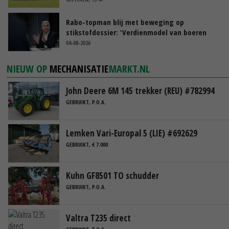
Rabo-topman blij met beweging op
stikstofdossier: ‘Verdienmodel van boeren
blijft cruciaal’
04-08-2026
NIEUW OP
MECHANISATIE
MARKT.NL
John Deere 6M 145 trekker (REU) #782994
GEBRUIKT, P.O.A.
Lemken Vari-Europal 5 (LIE) #692629
GEBRUIKT, € 7.000
Kuhn GF8501 TO schudder
GEBRUIKT, P.O.A.
Valtra T235 direct