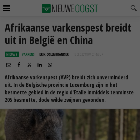
Afrikaanse varkenspest breidt
uit in België en China
NIEUWS
VARKENS
ERIK COLENBRANDER
15 DEC 2018 OM 07:45
UUR
Afrikaanse varkenspest (AVP) breidt zich onverminderd
uit. In de Belgische provincie Luxemburg zijn in het
besmette gebied in de regio d'Etalle inmiddels tenminste
205 besmette, dode wilde zwijnen gevonden.