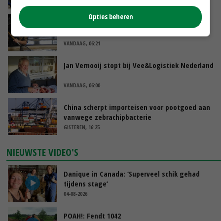
VANDAAG, 07:43
Opties beheren
Zalmkweker wil ‘standaard neerzetten die als
voorbeeld kan dienen voor sector’
VANDAAG, 06:21
Jan Vernooij stopt bij Vee&Logistiek Nederland
VANDAAG, 06:00
China scherpt importeisen voor pootgoed aan
vanwege zebrachipbacterie
GISTEREN, 16:25
NIEUWSTE VIDEO'S
Danique in Canada: ‘Superveel schik gehad
tijdens stage’
04-08-2026
POAH!: Fendt 1042