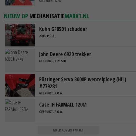
GISTEREN, 12:00
NIEUW OP
MECHANISATIE
MARKT.NL
Kuhn GF8501 schudder
2006, P.O.A.
John Deere 6920 trekker
GEBRUIKT, € 29.500
Pöttinger Servo 3000P wentelploeg (HIL)
#779281
GEBRUIKT, P.O.A.
Case IH FARMALL 120M
GEBRUIKT, P.O.A.
MEER ADVERTENTIES