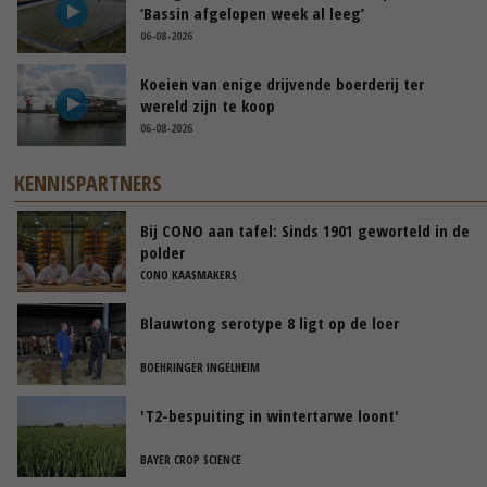
‘Bassin afgelopen week al leeg’
06-08-2026
Koeien van enige drijvende boerderij ter
wereld zijn te koop
06-08-2026
KENNISPARTNERS
Bij CONO aan tafel: Sinds 1901 geworteld in de
polder
CONO KAASMAKERS
Blauwtong serotype 8 ligt op de loer
BOEHRINGER INGELHEIM
'T2-bespuiting in wintertarwe loont'
BAYER CROP SCIENCE