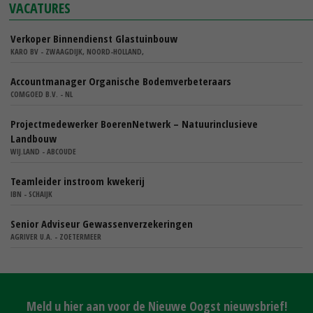
VACATURES
Verkoper Binnendienst Glastuinbouw
KARO BV - ZWAAGDIJK, NOORD-HOLLAND,
Accountmanager Organische Bodemverbeteraars
COMGOED B.V. - NL
Projectmedewerker BoerenNetwerk – Natuurinclusieve
Landbouw
WIJ.LAND - ABCOUDE
Teamleider instroom kwekerij
IBN - SCHAIJK
Senior Adviseur Gewassenverzekeringen
AGRIVER U.A. - ZOETERMEER
Meld u hier aan voor de Nieuwe Oogst nieuwsbrief!