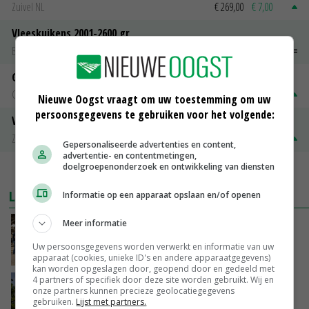
Zuivel NL
€ 269,00
€ 7,00
Vleeskuikens 2001-2600 gr
Barneveld
€ 1,09
~
€ 1,11
Gerst
Groningen
€ 197,00
€ 2,00
Nieuwe Oogst vraagt om uw toestemming om uw
persoonsgegevens te gebruiken voor het volgende:
Volle melkpoeder
Zuivel NL
€ 345,00
€ 20,00
Gepersonaliseerde advertenties en content,
advertentie- en contentmetingen,
doelgroepenonderzoek en ontwikkeling van diensten
MEER MARKTPRIJZEN
LAATSTE NIEUWS
Informatie op een apparaat opslaan en/of openen
Meer informatie
Na jarenlang meten willen Zuid-Hollandse
boeren nu erkenning
Uw persoonsgegevens worden verwerkt en informatie van uw
VANDAAG, 07:00
apparaat (cookies, unieke ID's en andere apparaatgegevens)
kan worden opgeslagen door, geopend door en gedeeld met
4 partners of specifiek door deze site worden gebruikt. Wij en
Kamervragen over onttrekkingsverbod,
onze partners kunnen precieze geolocatiegegevens
minister spreekt van ‘ondernemersrisico’
gebruiken.
Lijst met partners.