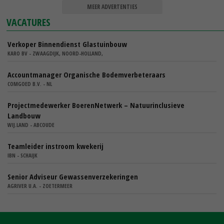
MEER ADVERTENTIES
VACATURES
Verkoper Binnendienst Glastuinbouw
KARO BV - ZWAAGDIJK, NOORD-HOLLAND,
Accountmanager Organische Bodemverbeteraars
COMGOED B.V. - NL
Projectmedewerker BoerenNetwerk – Natuurinclusieve
Landbouw
WIJ.LAND - ABCOUDE
Teamleider instroom kwekerij
IBN - SCHAIJK
Senior Adviseur Gewassenverzekeringen
AGRIVER U.A. - ZOETERMEER