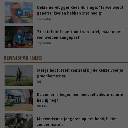
Oekraïne-vlogger Kees Huizinga: ‘Tarwe wordt
geperst, koeien hebben stro nodig’
31-07-2026
‘Stikstofbrief hoeft niet van tafel, maar moet
wel worden aangepast’
31-07-2026
KENNISPARTNERS
Stel je hoofdteelt centraal bij de keuze voor je
groenbemester
DLF
De zomer is begonnen: hoeveel stikstofruimte
heb jij nog?
OCI AGRO
Meewerkende jongeren op het bedrijf: niet
zonder risico's