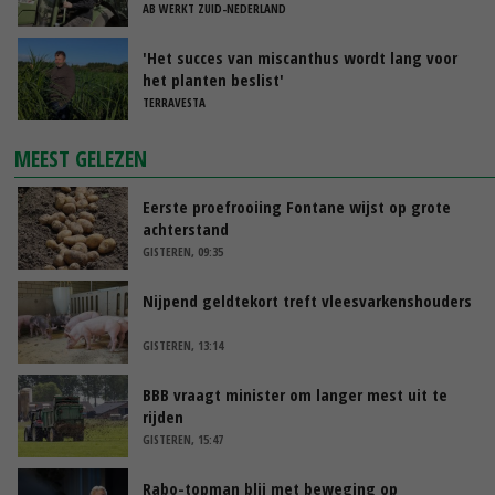
AB WERKT ZUID-NEDERLAND
'Het succes van miscanthus wordt lang voor
het planten beslist'
TERRAVESTA
MEEST GELEZEN
Eerste proefrooiing Fontane wijst op grote
achterstand
GISTEREN, 09:35
Nijpend geldtekort treft vleesvarkenshouders
GISTEREN, 13:14
BBB vraagt minister om langer mest uit te
rijden
GISTEREN, 15:47
Rabo-topman blij met beweging op