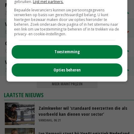
gebruiken.
Lijst met partners.
Magere melkpoeder
Bepaalde leveranciers kunnen uw persoonsgegevens
Zuivel NL
€ 269,00
€ 7,00
verwerken op basis van gerechtvaardigd belang. U kunt
hiertegen bezwaar maken door uw opties hieronder te
Vleeskuikens 2001-2600 gr
beheren. Zoek onderaan deze pagina of in het sitemenu naar
een link om uw toestemming te beheren of in te trekken via de
Barneveld
€ 1,09
~
€ 1,11
privacy- en cookie-instellingen.
Gerst
Groningen
€ 197,00
€ 2,00
Toestemming
Volle melkpoeder
Zuivel NL
€ 345,00
€ 20,00
Opties beheren
MEER MARKTPRIJZEN
LAATSTE NIEUWS
Zalmkweker wil ‘standaard neerzetten die als
voorbeeld kan dienen voor sector’
VANDAAG, 06:21
Jan Vernooij stopt bij Vee&Logistiek Nederland