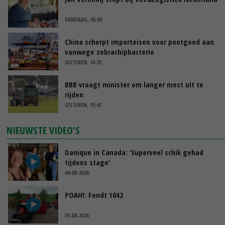
VANDAAG, 06:00
China scherpt importeisen voor pootgoed aan
vanwege zebrachipbacterie
GISTEREN, 16:25
BBB vraagt minister om langer mest uit te
rijden
GISTEREN, 15:47
NIEUWSTE VIDEO'S
Danique in Canada: ‘Superveel schik gehad
tijdens stage’
04-08-2026
POAH!: Fendt 1042
01-08-2026