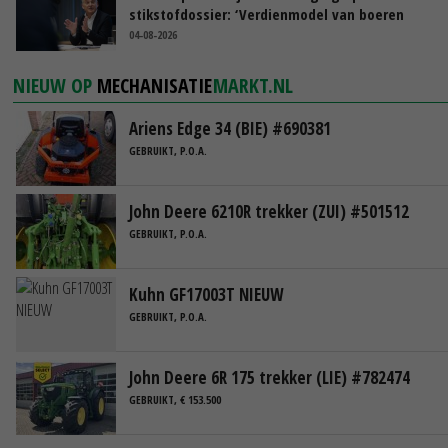
stikstofdossier: ‘Verdienmodel van boeren
blijft cruciaal’
04-08-2026
NIEUW OP
MECHANISATIE
MARKT.NL
Ariens Edge 34 (BIE) #690381
GEBRUIKT, P.O.A.
John Deere 6210R trekker (ZUI) #501512
GEBRUIKT, P.O.A.
Kuhn GF17003T NIEUW
GEBRUIKT, P.O.A.
John Deere 6R 175 trekker (LIE) #782474
GEBRUIKT, € 153.500