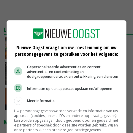
LEES OOK
Onderzoek naar stress onder Vlaamse
Nieuwe Oogst vraagt om uw toestemming om uw
boeren
persoonsgegevens te gebruiken voor het volgende:
30-10-2018
Gepersonaliseerde advertenties en content,
Theaterstuk in stal belicht actuele
advertentie- en contentmetingen,
boerenproblemen
doelgroepenonderzoek en ontwikkeling van diensten
24-10-2018
Informatie op een apparaat opslaan en/of openen
LTO en NZO willen boer in psychische nood
helpen
Meer informatie
13-09-2018
Uw persoonsgegevens worden verwerkt en informatie van uw
apparaat (cookies, unieke ID's en andere apparaatgegevens)
kan worden opgeslagen door, geopend door en gedeeld met
MARKTPRIJZEN
4 partners of specifiek door deze site worden gebruikt. Wij en
onze partners kunnen precieze geolocatiegegevens