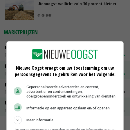
Uienoogst wellicht zo'n 30 procent kleiner
01-09-2018
MARKTPRIJZEN
Fontane
PotatoNL
€ 15,00
~
€ 23,00
Fritesgeschikt NL Du Be
Nieuwe Oogst vraagt om uw toestemming om uw
PotatoNL
€ 15,00
~
€ 23,00
persoonsgegevens te gebruiken voor het volgende:
Peen
Gepersonaliseerde advertenties en content,
Noteringen
€ 26,00
~
€ 33,00
advertentie- en contentmetingen,
doelgroepenonderzoek en ontwikkeling van diensten
Uien Middenmeer Geel 30-60% grof
Informatie op een apparaat opslaan en/of openen
Noteringen
€ 0,00
~
€ 0,00
Meer informatie
MEER MARKTPRIJZEN
Uw persoonsgegevens worden verwerkt en informatie van uw