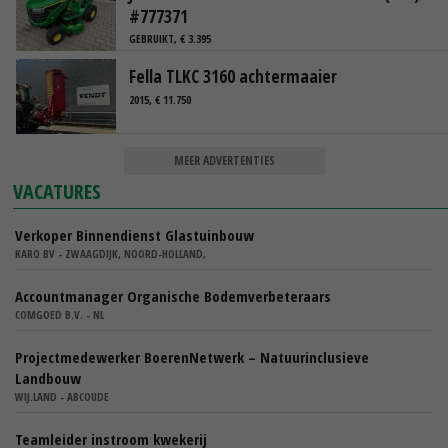
#777371
GEBRUIKT, € 3.395
Fella TLKC 3160 achtermaaier
2015, € 11.750
MEER ADVERTENTIES
VACATURES
Verkoper Binnendienst Glastuinbouw
KARO BV - ZWAAGDIJK, NOORD-HOLLAND,
Accountmanager Organische Bodemverbeteraars
COMGOED B.V. - NL
Projectmedewerker BoerenNetwerk – Natuurinclusieve
Landbouw
WIJ.LAND - ABCOUDE
Teamleider instroom kwekerij