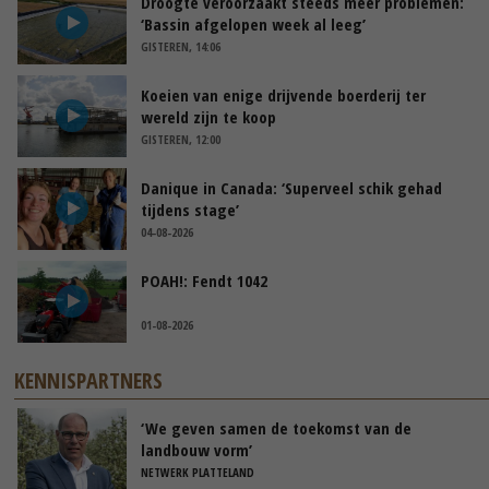
Droogte veroorzaakt steeds meer problemen:
‘Bassin afgelopen week al leeg’
GISTEREN, 14:06
Koeien van enige drijvende boerderij ter
wereld zijn te koop
GISTEREN, 12:00
Danique in Canada: ‘Superveel schik gehad
tijdens stage’
04-08-2026
POAH!: Fendt 1042
01-08-2026
KENNISPARTNERS
‘We geven samen de toekomst van de
landbouw vorm’
NETWERK PLATTELAND