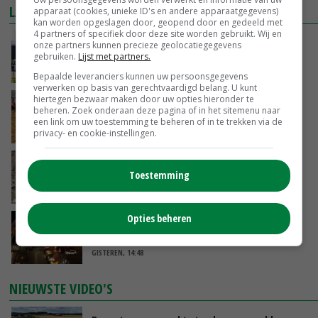
LAATSTE NIEUWS
apparaat (cookies, unieke ID's en andere apparaatgegevens)
kan worden opgeslagen door, geopend door en gedeeld met
4 partners of specifiek door deze site worden gebruikt. Wij en
Gemiddelde Europese melkprijs daalt licht in
onze partners kunnen precieze geolocatiegegevens
juni
gebruiken.
Lijst met partners.
GISTEREN, 17:04
Bepaalde leveranciers kunnen uw persoonsgegevens
verwerken op basis van gerechtvaardigd belang. U kunt
hiertegen bezwaar maken door uw opties hieronder te
Frans onderzoekcentrum bestrijkt hele
beheren. Zoek onderaan deze pagina of in het sitemenu naar
varkensvleesketen
een link om uw toestemming te beheren of in te trekken via de
GISTEREN, 15:29
privacy- en cookie-instellingen.
Emmeloord noteert eerste zaaiuien op
Toestemming
maximaal 20 euro
GISTEREN, 14:59
Opties beheren
Spontane boerenacties in Twente en
Apeldoorn zetten de trend
GISTEREN, 14:48
NIEUWSTE VIDEO'S