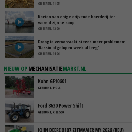
GISTEREN, 11:05
Koeien van enige drijvende boerderij ter
wereld zijn te koop
GISTEREN, 12:00
Droogte veroorzaakt steeds meer problemen:
‘Bassin afgelopen week al leeg’
GISTEREN, 14:06
NIEUW OP
MECHANISATIE
MARKT.NL
Kuhn GF10601
GEBRUIKT, P.O.A.
Ford 8630 Power Shift
GEBRUIKT, € 29.500
JOHN DEERE X107 ZITMAAIER MY 2026 (REU)