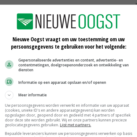
Nieuwe Oogst vraagt om uw toestemming om uw
persoonsgegevens te gebruiken voor het volgende:
n
Voorlopig geen ophokplicht varkens
Gepersonaliseerde advertenties en content, advertentie- en
22-10-2018
contentmetingen, doelgroepenonderzoek en ontwikkeling van
diensten
gen
Natuurmonumenten bezorgd over
Informatie op een apparaat opslaan en/of openen
uitbreiding wildezwijnenjacht
15-10-2018
Meer informatie
t op
Grote prijsverschillen door Afrikaanse
Uw persoonsgegevens worden verwerkt en informatie van uw apparaat
varkenspest
(cookies, unieke ID's en andere apparaatgegevens) kan worden
opgeslagen door, geopend door en gedeeld met 4 partners of specifiek
13-10-2018
door deze site worden gebruikt. Wij en onze partners kunnen precieze
geolocatiegegevens gebruiken.
Lijst met partners.
Bepaalde leveranciers kunnen uw persoonsgegevens verwerken op basis