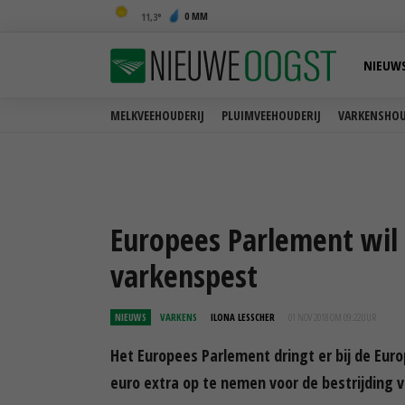
0 MM
11,3
NIEUW
MELKVEEHOUDERIJ
PLUIMVEEHOUDERIJ
VARKENSHOU
Europees Parlement wil 
varkenspest
NIEUWS
VARKENS
ILONA LESSCHER
01 NOV 2018 OM 09:22
UUR
Het Europees Parlement dringt er bij de Eur
euro extra op te nemen voor de bestrijding 