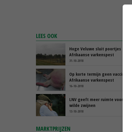
LEES OOK
Hoge Veluwe sluit poortjes tege
Afrikaanse varkenspest
31-10-2018
Op korte termijn geen vaccin te
Afrikaanse varkenspest
16-10-2018
LNV geeft meer ruimte voor jach
wilde zwijnen
13-10-2018
MARKTPRIJZEN