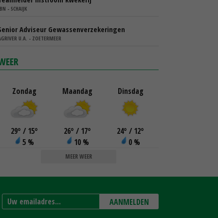
IBN - SCHAIJK
Senior Adviseur Gewassenverzekeringen
AGRIVER U.A. - ZOETERMEER
WEER
Zondag
Maandag
Dinsdag
29
°
/ 15
°
26
°
/ 17
°
24
°
/ 12
°
5 %
10 %
0 %
MEER WEER
AANMELDEN