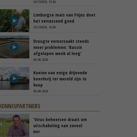
GISTEREN, 12:00
Limburgse mais van Frijns doet
het verrassend goed
GISTEREN, 10:00
Droogte veroorzaakt steeds
meer problemen: ‘Bassin
afgelopen week al leeg’
06-08-2026
Koeien van enige drijvende
boerderij ter wereld zijn te
koop
06-08-2026
KENNISPARTNERS
‘Virus beheersen draait om
uitschakeling van zoveel
mogelijk risico’s’
BASF