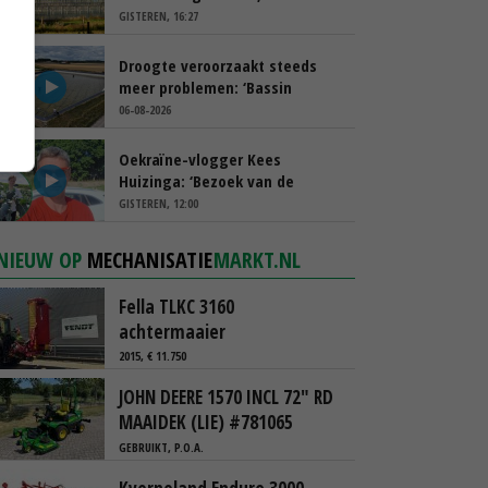
spreekt van ‘ondernemersrisico’
GISTEREN, 16:27
Droogte veroorzaakt steeds
meer problemen: ‘Bassin
afgelopen week al leeg’
06-08-2026
Oekraïne-vlogger Kees
Huizinga: ‘Bezoek van de
ambassade mag zelf groente
GISTEREN, 12:00
plukken’
NIEUW OP
MECHANISATIE
MARKT.NL
Fella TLKC 3160
achtermaaier
2015, € 11.750
JOHN DEERE 1570 INCL 72" RD
MAAIDEK (LIE) #781065
GEBRUIKT, P.O.A.