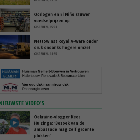
Oorlogen en El Niño stuwen
voedselprijzen op
GISTEREN, 15:04
Nettowinst Royal A-ware onder
druk ondanks hogere omzet
GISTEREN, 14:35
Huisman Gemert-Bouwen in Vertrouwen
Hallenbouw, Renovatie & Bouwmaterialen
Van oud dak naar nieuw dak
Dat energie levert.
NIEUWSTE VIDEO'S
Oekraïne-vlogger Kees
Huizinga: ‘Bezoek van de
ambassade mag zelf groente
plukken’