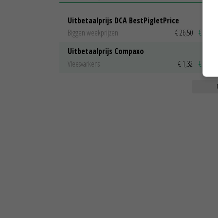
Uitbetaalprijs DCA BestPigletPrice
Biggen weekprijzen
€ 26,50
€ 0,50
Uitbetaalprijs Compaxo
Vleesvarkens
€ 1,32
€ 0,10