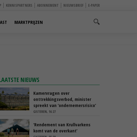
P
KENNISPARTNERS
ABONNEMENT
NIEUWSBRIEF
E-PAPER
AST
MARKTPRIJZEN
LAATSTE NIEUWS
Kamervragen over
onttrekkingsverbod, minister
spreekt van ‘ondernemersrisico’
GISTEREN, 16:27
‘Rendement van Krullvarkens
komt van de overkant’
GISTEREN, 15:30