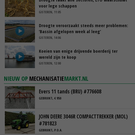
voor lege schappen
GISTEREN, 11:05
Droogte veroorzaakt steeds meer problemen:
‘Bassin afgelopen week al leeg’
GISTEREN, 14:06
Koeien van enige drijvende boerderij ter
wereld zijn te koop
GISTEREN, 12:00
NIEUW OP
MECHANISATIE
MARKT.NL
Evers 11 tands (BRU) #776608
GEBRUIKT, € 950
JOHN DEERE 3046R COMPACTTREKKER (MOL)
#781823
GEBRUIKT, P.O.A.