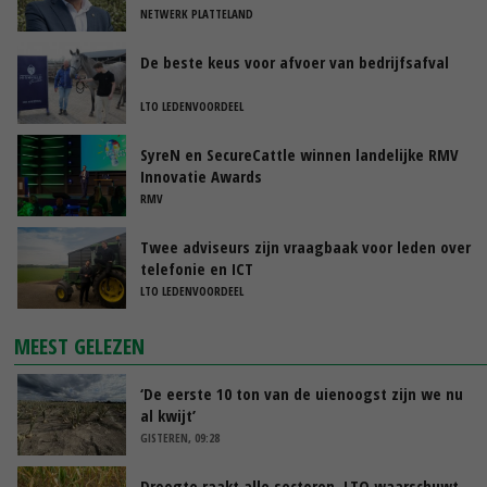
NETWERK PLATTELAND
De beste keus voor afvoer van bedrijfsafval
LTO LEDENVOORDEEL
SyreN en SecureCattle winnen landelijke RMV
Innovatie Awards
RMV
Twee adviseurs zijn vraagbaak voor leden over
telefonie en ICT
LTO LEDENVOORDEEL
MEEST GELEZEN
‘De eerste 10 ton van de uienoogst zijn we nu
al kwijt’
GISTEREN, 09:28
Droogte raakt alle sectoren, LTO waarschuwt