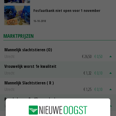
Fosfaatbank niet open voor 1 november
16-10-2018
MARKTPRIJZEN
Mannelijk slachtstieren (O)
Utrecht
€ 26,50
€ 0,50
Vrouwelijk worst 1e kwaliteit
Utrecht
€ 1,32
€ 0,10
Mannelijk Slachtstieren ( R )
Utrecht
€ 1,25
€ 0,10
Rosekalveren 8 - 12 maandenk
Vleeskalveren Denkavit
€ 1,78
€ 0,06