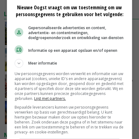
MEER MARKTPRIJZEN
Nieuwe Oogst vraagt om uw toestemming om uw
LAATSTE NIEUWS
persoonsgegevens te gebruiken voor het volgende:
Kamervragen over onttrekkingsverbod,
Gepersonaliseerde advertenties en content,
advertentie- en contentmetingen,
minister spreekt van ‘ondernemersrisico’
doelgroepenonderzoek en ontwikkeling van diensten
VANDAAG, 16:27
Informatie op een apparaat opslaan en/of openen
‘Rendement van Krullvarkens komt van de
overkant’
Meer informatie
VANDAAG, 15:30
Uw persoonsgegevens worden verwerkt en informatie van uw
apparaat (cookies, unieke ID's en andere apparaatgegevens)
Oorlogen en El Niño stuwen voedselprijzen op
kan worden opgeslagen door, geopend door en gedeeld met
4 partners of specifiek door deze site worden gebruikt. Wij en
VANDAAG, 15:04
onze partners kunnen precieze geolocatiegegevens
gebruiken.
Lijst met partners.
Nettowinst Royal A-ware onder druk ondanks
Bepaalde leveranciers kunnen uw persoonsgegevens
hogere omzet
verwerken op basis van gerechtvaardigd belang. U kunt
hiertegen bezwaar maken door uw opties hieronder te
VANDAAG, 14:35
beheren. Zoek onderaan deze pagina of in het sitemenu naar
een link om uw toestemming te beheren of in te trekken via de
privacy- en cookie-instellingen.
NIEUWSTE VIDEO'S