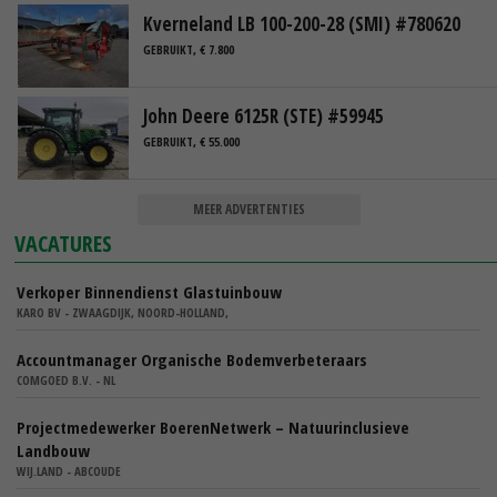
Kverneland LB 100-200-28 (SMI) #780620
GEBRUIKT, € 7.800
John Deere 6125R (STE) #59945
GEBRUIKT, € 55.000
MEER ADVERTENTIES
VACATURES
Verkoper Binnendienst Glastuinbouw
KARO BV - ZWAAGDIJK, NOORD-HOLLAND,
Accountmanager Organische Bodemverbeteraars
COMGOED B.V. - NL
Projectmedewerker BoerenNetwerk – Natuurinclusieve
Landbouw
WIJ.LAND - ABCOUDE