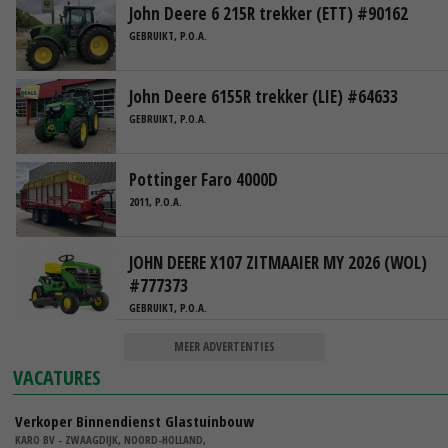
John Deere 6 215R trekker (ETT) #90162
GEBRUIKT, P.O.A.
John Deere 6155R trekker (LIE) #64633
GEBRUIKT, P.O.A.
Pottinger Faro 4000D
2011, P.O.A.
JOHN DEERE X107 ZITMAAIER MY 2026 (WOL)
#777373
GEBRUIKT, P.O.A.
MEER ADVERTENTIES
VACATURES
Verkoper Binnendienst Glastuinbouw
KARO BV - ZWAAGDIJK, NOORD-HOLLAND,