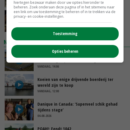
hiertegen bezwaar maken door uw opties hieronder te
VANDAAG, 14:59
beheren. Zoek onderaan deze pagina of in het sitemenu naar
een link om uw toestemming te beheren of in te trekken via de
Spontane boerenacties in Twente en
privacy- en cookie-instellingen.
Apeldoorn zetten de trend
VANDAAG, 14:48
Toestemming
NIEUWSTE VIDEO'S
Opties beheren
Droogte veroorzaakt steeds meer problemen:
‘Bassin afgelopen week al leeg’
VANDAAG, 14:06
Koeien van enige drijvende boerderij ter
wereld zijn te koop
VANDAAG, 12:00
Danique in Canada: ‘Superveel schik gehad
tijdens stage’
04-08-2026
POAH!: Fendt 1042