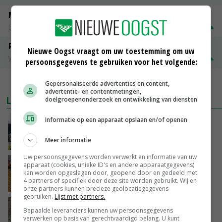
Mannelijk Slachtstieren ( R )
Utrecht
€ 1,25
€ 0,10
Rosekalveren 8 - 12 maandenk
Nieuwe Oogst vraagt om uw toestemming om uw
Vleeskalveren Denkavit
€ 1,78
€ 0,06
persoonsgegevens te gebruiken voor het volgende:
MEER MARKTPRIJZEN
Gepersonaliseerde advertenties en content,
advertentie- en contentmetingen,
LAATSTE NIEUWS
doelgroepenonderzoek en ontwikkeling van diensten
Informatie op een apparaat opslaan en/of openen
Gemiddelde Europese melkprijs daalt licht in
juni
Meer informatie
VANDAAG, 17:04
Uw persoonsgegevens worden verwerkt en informatie van uw
Frans onderzoekcentrum bestrijkt hele
apparaat (cookies, unieke ID's en andere apparaatgegevens)
kan worden opgeslagen door, geopend door en gedeeld met
varkensvleesketen
4 partners of specifiek door deze site worden gebruikt. Wij en
VANDAAG, 15:29
onze partners kunnen precieze geolocatiegegevens
gebruiken.
Lijst met partners.
Emmeloord noteert eerste zaaiuien op
Bepaalde leveranciers kunnen uw persoonsgegevens
maximaal 20 euro
verwerken op basis van gerechtvaardigd belang. U kunt