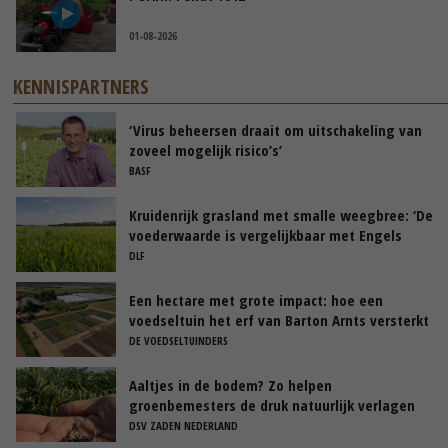
01-08-2026
KENNISPARTNERS
‘Virus beheersen draait om uitschakeling van
zoveel mogelijk risico’s’
BASF
Kruidenrijk grasland met smalle weegbree: ‘De
voederwaarde is vergelijkbaar met Engels
raaigras’
DLF
Een hectare met grote impact: hoe een
voedseltuin het erf van Barton Arnts versterkt
DE VOEDSELTUINDERS
Aaltjes in de bodem? Zo helpen
groenbemesters de druk natuurlijk verlagen
DSV ZADEN NEDERLAND