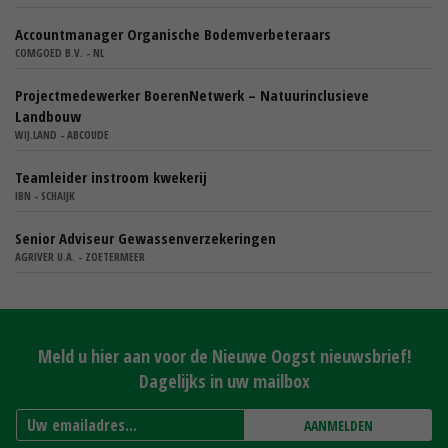
Accountmanager Organische Bodemverbeteraars
COMGOED B.V. - NL
Projectmedewerker BoerenNetwerk – Natuurinclusieve
Landbouw
WIJ.LAND - ABCOUDE
Teamleider instroom kwekerij
IBN - SCHAIJK
Senior Adviseur Gewassenverzekeringen
AGRIVER U.A. - ZOETERMEER
Meld u hier aan voor de Nieuwe Oogst nieuwsbrief!
Dagelijks in uw mailbox
AANMELDEN