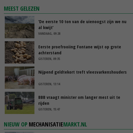
MEEST GELEZEN
‘De eerste 10 ton van de uienoogst zijn we nu
al kwijt’
VANDAAG, 09:28
Eerste proefrooiing Fontane wijst op grote
achterstand
GISTEREN, 09:35
Nijpend geldtekort treft vleesvarkenshouders
GISTEREN, 13:14
BBB vraagt minister om langer mest uit te
rijden
GISTEREN, 15:47
NIEUW OP
MECHANISATIE
MARKT.NL