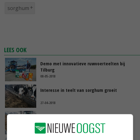
sorghum
LEES OOK
Demo met innovatieve ruwvoerteelten bij
Tilburg
08-05-2018
Interesse in teelt van sorghum groeit
27-04-2018
Boer vindt dat voederwaarde sorghum
tegenvalt
01-02-2018