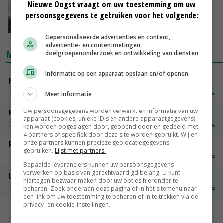
Nieuwe Oogst vraagt om uw toestemming om uw
Optimisme over proeven met sorghum
persoonsgegevens te gebruiken voor het volgende:
10-11-2017
Gepersonaliseerde advertenties en content,
advertentie- en contentmetingen,
MARKTPRIJZEN
doelgroepenonderzoek en ontwikkeling van diensten
Informatie op een apparaat opslaan en/of openen
Fontane
PotatoNL
€ 15,00
~
€ 23,00
Meer informatie
Uw persoonsgegevens worden verwerkt en informatie van uw
Fritesgeschikt NL Du Be
apparaat (cookies, unieke ID's en andere apparaatgegevens)
PotatoNL
€ 15,00
~
€ 23,00
kan worden opgeslagen door, geopend door en gedeeld met
4 partners of specifiek door deze site worden gebruikt. Wij en
onze partners kunnen precieze geolocatiegegevens
Peen
gebruiken.
Lijst met partners.
Noteringen
€ 26,00
~
€ 33,00
Bepaalde leveranciers kunnen uw persoonsgegevens
verwerken op basis van gerechtvaardigd belang. U kunt
Uien Middenmeer Geel 30-60% grof
hiertegen bezwaar maken door uw opties hieronder te
Noteringen
€ 0,00
~
€ 0,00
beheren. Zoek onderaan deze pagina of in het sitemenu naar
een link om uw toestemming te beheren of in te trekken via de
privacy- en cookie-instellingen.
MEER MARKTPRIJZEN