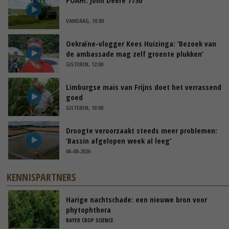
VANDAAG, 10:00
Oekraïne-vlogger Kees Huizinga: ‘Bezoek van
de ambassade mag zelf groente plukken’
GISTEREN, 12:00
Limburgse mais van Frijns doet het verrassend
goed
GISTEREN, 10:00
Droogte veroorzaakt steeds meer problemen:
‘Bassin afgelopen week al leeg’
06-08-2026
KENNISPARTNERS
Harige nachtschade: een nieuwe bron voor
phytophthora
BAYER CROP SCIENCE