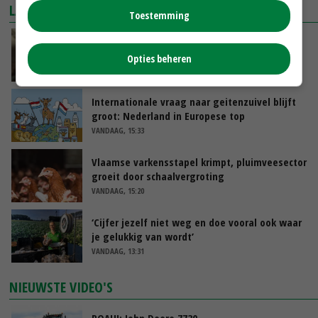
LAATSTE NIEUWS
Toestemming
‘Samenwerking A-ware en Amalthea gaat
zorgen voor meer balans’
Opties beheren
VANDAAG, 16:01
Internationale vraag naar geitenzuivel blijft
groot: Nederland in Europese top
VANDAAG, 15:33
Vlaamse varkensstapel krimpt, pluimveesector
groeit door schaalvergroting
VANDAAG, 15:20
‘Cijfer jezelf niet weg en doe vooral ook waar
je gelukkig van wordt’
VANDAAG, 13:31
NIEUWSTE VIDEO'S
POAH!: John Deere 7730