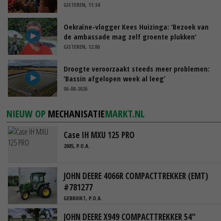
GISTEREN, 11:34
Oekraïne-vlogger Kees Huizinga: ‘Bezoek van
de ambassade mag zelf groente plukken’
GISTEREN, 12:00
Droogte veroorzaakt steeds meer problemen:
‘Bassin afgelopen week al leeg’
06-08-2026
NIEUW OP
MECHANISATIE
MARKT.NL
Case IH MXU 125 PRO
2005, P.O.A.
JOHN DEERE 4066R COMPACTTREKKER (EMT)
#781277
GEBRUIKT, P.O.A.
JOHN DEERE X949 COMPACTTREKKER 54"