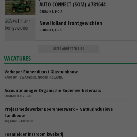
AUTO CONNECT (SOM) #781644
GEBRUIKT, P.O.A.
New Holland frontgewichten
GEBRUIKT, € 675
MEER ADVERTENTIES
VACATURES
Verkoper Binnendienst Glastuinbouw
KARO BV - ZWAAGDIJK, NOORD-HOLLAND,
Accountmanager Organische Bodemverbeteraars
COMGOED B.V. - NL
Projectmedewerker BoerenNetwerk – Natuurinclusieve
Landbouw
WIJ.LAND - ABCOUDE
Teamleider instroom kwekerij