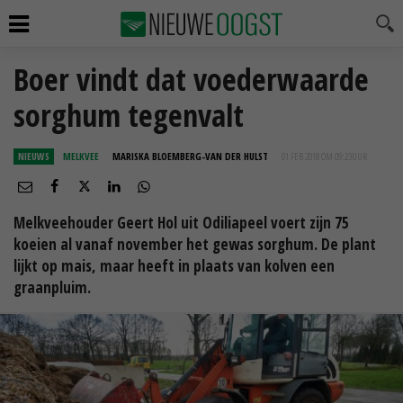
Boer vindt dat voederwaarde
sorghum tegenvalt
NIEUWS
MELKVEE
MARISKA BLOEMBERG-VAN DER HULST
01 FEB 2018 OM 09:23
UUR
Melkveehouder Geert Hol uit Odiliapeel voert zijn 75
koeien al vanaf november het gewas sorghum. De plant
lijkt op mais, maar heeft in plaats van kolven een
graanpluim.