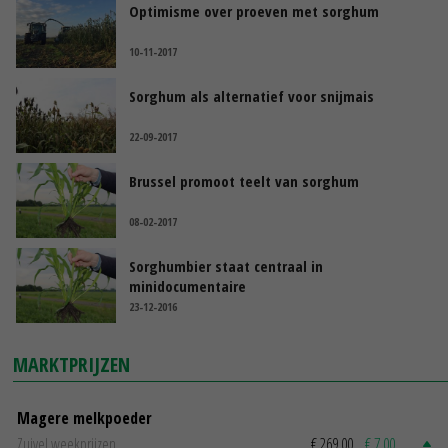
Optimisme over proeven met sorghum
10-11-2017
Sorghum als alternatief voor snijmais
22-09-2017
Brussel promoot teelt van sorghum
08-02-2017
Sorghumbier staat centraal in
minidocumentaire
23-12-2016
MARKTPRIJZEN
Magere melkpoeder
Zuivel weekprijzen
€ 269,00
€ 7,00