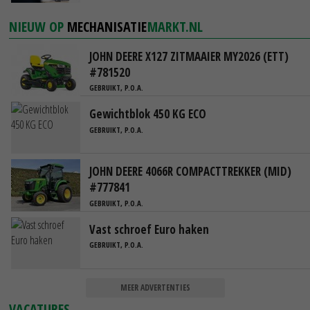
NIEUW OP
MECHANISATIE
MARKT.NL
JOHN DEERE X127 ZITMAAIER MY2026 (ETT)
#781520
GEBRUIKT, P.O.A.
Gewichtblok 450 KG ECO
GEBRUIKT, P.O.A.
JOHN DEERE 4066R COMPACTTREKKER (MID)
#777841
GEBRUIKT, P.O.A.
Vast schroef Euro haken
GEBRUIKT, P.O.A.
MEER ADVERTENTIES
VACATURES