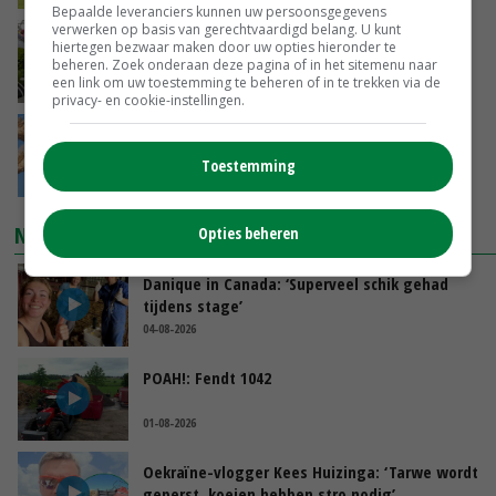
Bepaalde leveranciers kunnen uw persoonsgegevens
verwerken op basis van gerechtvaardigd belang. U kunt
Panelen houden kas koeler: ‘De eerste indruk
hiertegen bezwaar maken door uw opties hieronder te
schrikt veel tuinders af’
beheren. Zoek onderaan deze pagina of in het sitemenu naar
een link om uw toestemming te beheren of in te trekken via de
GISTEREN, 15:27
privacy- en cookie-instellingen.
Tarwemarkt zoekt nieuwe balans
Toestemming
GISTEREN, 15:25
NIEUWSTE VIDEO'S
Opties beheren
Danique in Canada: ‘Superveel schik gehad
tijdens stage’
04-08-2026
POAH!: Fendt 1042
01-08-2026
Oekraïne-vlogger Kees Huizinga: ‘Tarwe wordt
geperst, koeien hebben stro nodig’