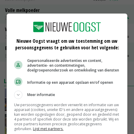
Volle melkpoeder
Zuivel weekprijzen
€ 345,00
€ 20,00
Weipoeder
Zuivel weekprijzen
€ 134,00
€ 0,00
Nieuwe Oogst vraagt om uw toestemming om uw
persoonsgegevens te gebruiken voor het volgende:
Boeren Gouda 12 kg
Boerenkaas
€ 6,05
€ 0,00
Gepersonaliseerde advertenties en content,
advertentie- en contentmetingen,
MEER MARKTPRIJZEN
doelgroepenonderzoek en ontwikkeling van diensten
LAATSTE NIEUWS
Informatie op een apparaat opslaan en/of openen
China scherpt importeisen voor pootgoed aan
Meer informatie
vanwege zebrachipbacterie
Uw persoonsgegevens worden verwerkt en informatie van uw
GISTEREN, 16:25
apparaat (cookies, unieke ID's en andere apparaatgegevens)
kan worden opgeslagen door, geopend door en gedeeld met
BBB vraagt minister om langer mest uit te
4 partners of specifiek door deze site worden gebruikt. Wij en
onze partners kunnen precieze geolocatiegegevens
rijden
gebruiken.
Lijst met partners.
GISTEREN, 15:47