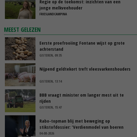
Regie op de toekomst: inzichten van een
jonge melkveehouder
FRIESLANDCAMPINA
MEEST GELEZEN
Eerste proefrooiing Fontane wijst op grote
achterstand
GISTEREN, 09:35
Nijpend geldtekort treft vleesvarkenshouders
GISTEREN, 13:14
BBB vraagt minister om langer mest uit te
rijden
GISTEREN, 15:47
Rabo-topman blij met beweging op
stikstofdossier: ‘Verdienmodel van boeren
blijft cruciaal’
04-08-2026