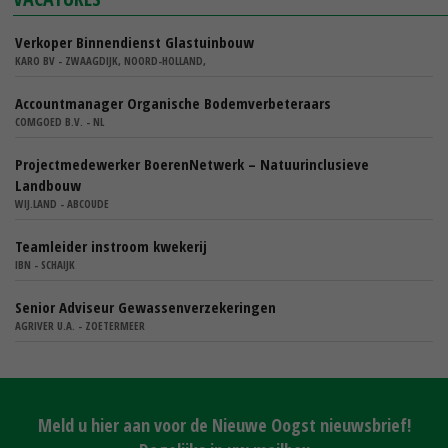
Verkoper Binnendienst Glastuinbouw
KARO BV - ZWAAGDIJK, NOORD-HOLLAND,
Accountmanager Organische Bodemverbeteraars
COMGOED B.V. - NL
Projectmedewerker BoerenNetwerk – Natuurinclusieve
Landbouw
WIJ.LAND - ABCOUDE
Teamleider instroom kwekerij
IBN - SCHAIJK
Senior Adviseur Gewassenverzekeringen
AGRIVER U.A. - ZOETERMEER
Meld u hier aan voor de Nieuwe Oogst nieuwsbrief!