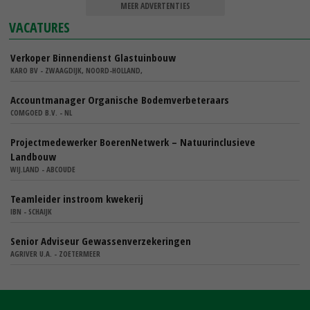
MEER ADVERTENTIES
VACATURES
Verkoper Binnendienst Glastuinbouw
KARO BV - ZWAAGDIJK, NOORD-HOLLAND,
Accountmanager Organische Bodemverbeteraars
COMGOED B.V. - NL
Projectmedewerker BoerenNetwerk – Natuurinclusieve
Landbouw
WIJ.LAND - ABCOUDE
Teamleider instroom kwekerij
IBN - SCHAIJK
Senior Adviseur Gewassenverzekeringen
AGRIVER U.A. - ZOETERMEER