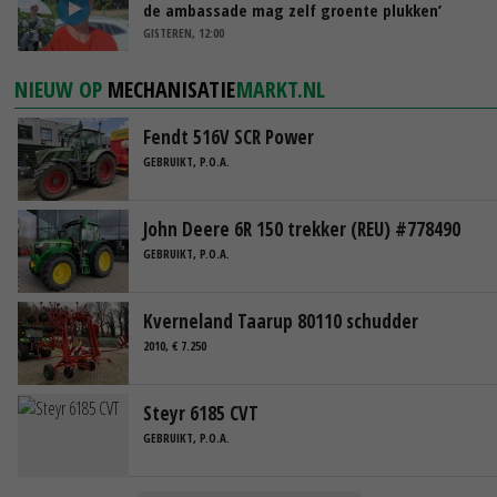
de ambassade mag zelf groente plukken’
GISTEREN, 12:00
NIEUW OP
MECHANISATIE
MARKT.NL
Fendt 516V SCR Power
GEBRUIKT, P.O.A.
John Deere 6R 150 trekker (REU) #778490
GEBRUIKT, P.O.A.
Kverneland Taarup 80110 schudder
2010, € 7.250
Steyr 6185 CVT
GEBRUIKT, P.O.A.