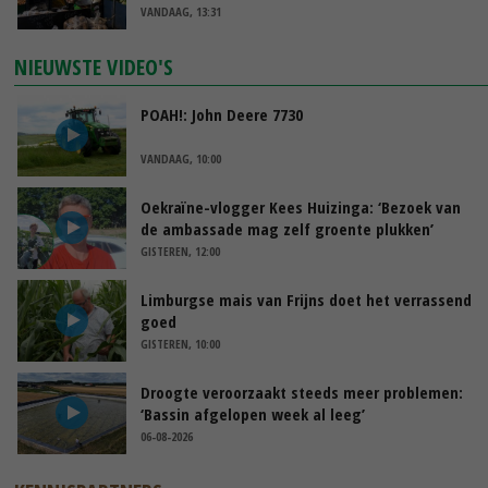
VANDAAG, 13:31
NIEUWSTE VIDEO'S
POAH!: John Deere 7730
VANDAAG, 10:00
Oekraïne-vlogger Kees Huizinga: ‘Bezoek van
de ambassade mag zelf groente plukken’
GISTEREN, 12:00
Limburgse mais van Frijns doet het verrassend
goed
GISTEREN, 10:00
Droogte veroorzaakt steeds meer problemen:
‘Bassin afgelopen week al leeg’
06-08-2026