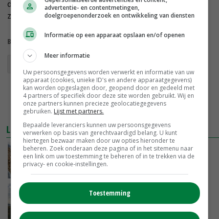
dat zaadfirma's wat toeschietelijker worden om het
advertentie- en contentmetingen,
zaad beschikbaar te stellen.
doelgroepenonderzoek en ontwikkeling van diensten
Informatie op een apparaat opslaan en/of openen
Bekijk meer over:
Meer informatie
sorghum
Uw persoonsgegevens worden verwerkt en informatie van uw
apparaat (cookies, unieke ID's en andere apparaatgegevens)
kan worden opgeslagen door, geopend door en gedeeld met
4 partners of specifiek door deze site worden gebruikt. Wij en
onze partners kunnen precieze geolocatiegegevens
gebruiken.
Lijst met partners.
Bepaalde leveranciers kunnen uw persoonsgegevens
LEES OOK
verwerken op basis van gerechtvaardigd belang. U kunt
hiertegen bezwaar maken door uw opties hieronder te
beheren. Zoek onderaan deze pagina of in het sitemenu naar
Boer vindt dat voederwaarde sorghum
een link om uw toestemming te beheren of in te trekken via de
tegenvalt
privacy- en cookie-instellingen.
01-02-2018
Optimisme over proeven met sorghum
Toestemming
10-11-2017