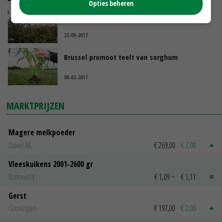
Opties beheren
Sorghum als alternatief voor snijmais
22-09-2017
Brussel promoot teelt van sorghum
08-02-2017
MARKTPRIJZEN
Magere melkpoeder
Zuivel NL
€ 269,00
€ 7,00
Vleeskuikens 2001-2600 gr
Barneveld
€ 1,09
~
€ 1,11
Gerst
Groningen
€ 197,00
€ 2,00