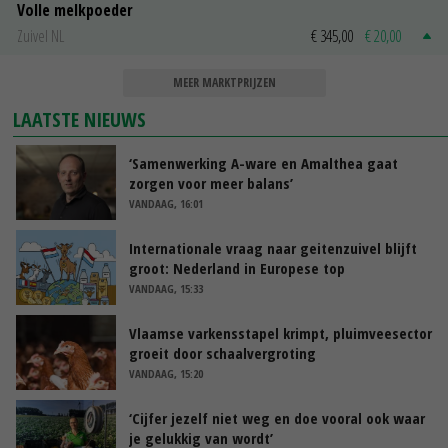
Volle melkpoeder
Zuivel NL
€ 345,00
€ 20,00
MEER MARKTPRIJZEN
LAATSTE NIEUWS
‘Samenwerking A-ware en Amalthea gaat
zorgen voor meer balans’
VANDAAG, 16:01
Internationale vraag naar geitenzuivel blijft
groot: Nederland in Europese top
VANDAAG, 15:33
Vlaamse varkensstapel krimpt, pluimveesector
groeit door schaalvergroting
VANDAAG, 15:20
‘Cijfer jezelf niet weg en doe vooral ook waar
je gelukkig van wordt’