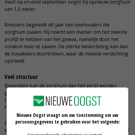
mest op en eind september oogst hij opnieuw sorghum
van 1,5 meter.
Bressers begeleidt dit jaar tien veehouders die
sorghum zaaien. Hij noemt een manier om het meeste
profijt te hebben van het gewas, namelijk door het
rondom mais te zaaien. De sterke beworteling kan dan
de kopakkers doorbreken, waar de meeste verdichting
optreedt.
Veel structuur
Bovendien kan de sorghum dan het eerst worden
geoogst, zodat het gewas onder in de maiskuil komt.
Dat is beter omdat het product veel structuur heeft en
handig omdat het maissappen kan opvangen.
Nieuwe Oogst vraagt om uw toestemming om uw
persoonsgegevens te gebruiken voor het volgende:
Bressers ziet nog veel mogelijkheden om de sterke
kanten van het gewas te benutten. Hij hoopt alleen wel
Gepersonaliseerde advertenties en content,