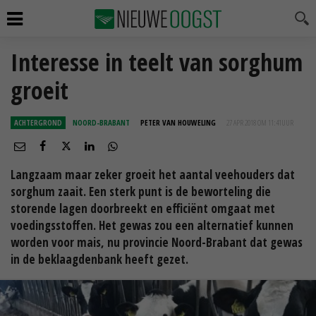
Interesse in teelt van sorghum
groeit
ACHTERGROND
NOORD-BRABANT
PETER VAN HOUWELING
27 APR 2018 OM 11:41
UUR
Langzaam maar zeker groeit het aantal veehouders dat
sorghum zaait. Een sterk punt is de beworteling die
storende lagen doorbreekt en efficiënt omgaat met
voedingsstoffen. Het gewas zou een alternatief kunnen
worden voor mais, nu provincie Noord-Brabant dat gewas
in de beklaagdenbank heeft gezet.