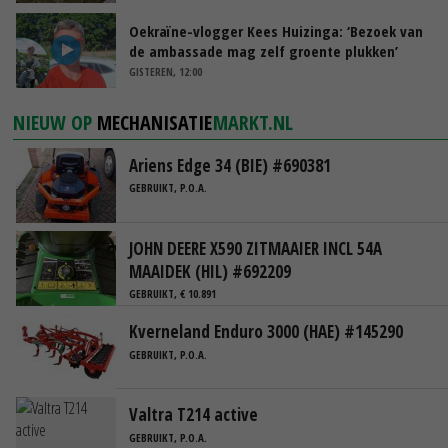
Oekraïne-vlogger Kees Huizinga: ‘Bezoek van
de ambassade mag zelf groente plukken’
GISTEREN, 12:00
NIEUW OP
MECHANISATIE
MARKT.NL
Ariens Edge 34 (BIE) #690381
GEBRUIKT, P.O.A.
JOHN DEERE X590 ZITMAAIER INCL 54A
MAAIDEK (HIL) #692209
GEBRUIKT, € 10.891
Kverneland Enduro 3000 (HAE) #145290
GEBRUIKT, P.O.A.
Valtra T214 active
GEBRUIKT, P.O.A.