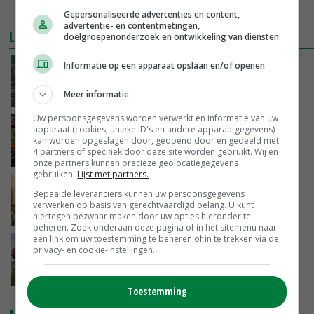
Gepersonaliseerde advertenties en content,
advertentie- en contentmetingen,
LEES OOK
doelgroepenonderzoek en ontwikkeling van diensten
Informatie op een apparaat opslaan en/of openen
Afrikaanse varkenspest niet erg
besmettelijk
Meer informatie
26-09-2018
Uw persoonsgegevens worden verwerkt en informatie van uw
Bionext onderzoekt hoe lokaal biologisch is
apparaat (cookies, unieke ID's en andere apparaatgegevens)
kan worden opgeslagen door, geopend door en gedeeld met
4 partners of specifiek door deze site worden gebruikt. Wij en
20-09-2018
onze partners kunnen precieze geolocatiegegevens
gebruiken.
Lijst met partners.
Biologisch groeit in Nederland naar 1,5
Bepaalde leveranciers kunnen uw persoonsgegevens
miljard euro
verwerken op basis van gerechtvaardigd belang. U kunt
08-09-2018
hiertegen bezwaar maken door uw opties hieronder te
beheren. Zoek onderaan deze pagina of in het sitemenu naar
een link om uw toestemming te beheren of in te trekken via de
Drietal redt Drentse geitenboerderij
privacy- en cookie-instellingen.
Hansketien
03-09-2018
Toestemming