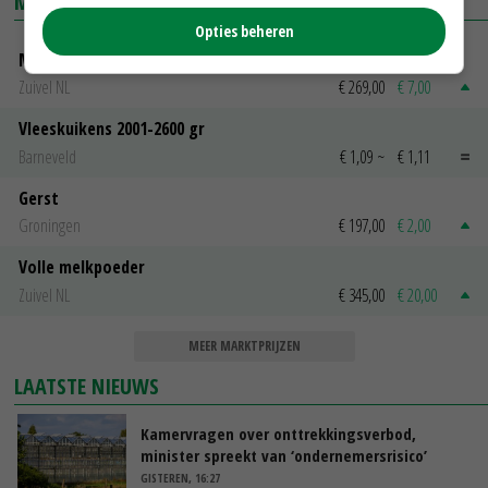
MARKTPRIJZEN
Opties beheren
Magere melkpoeder
Zuivel NL
€ 269,00
€ 7,00
Vleeskuikens 2001-2600 gr
Barneveld
€ 1,09
~
€ 1,11
Gerst
Groningen
€ 197,00
€ 2,00
Volle melkpoeder
Zuivel NL
€ 345,00
€ 20,00
MEER MARKTPRIJZEN
LAATSTE NIEUWS
Kamervragen over onttrekkingsverbod,
minister spreekt van ‘ondernemersrisico’
GISTEREN, 16:27