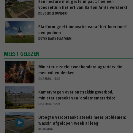
Een hectare met grote impact: hoe een
voedseltuin het erf van Barton Arnts versterkt
DE VOEDSELTUINDERS
Platform geeft innovatie vanaf het boerenerf
een podium
DUTCH DAIRY PLATFORM
MEEST GELEZEN
Ministerie zoekt tweehonderd agrariërs die
mee willen denken
GISTEREN, 11:34
Kamervragen over onttrekkingsverbod,
minister spreekt van ‘ondernemersrisico’
GISTEREN, 16:27
Droogte veroorzaakt steeds meer problemen:
‘Bassin afgelopen week al leeg’
06-08-2026