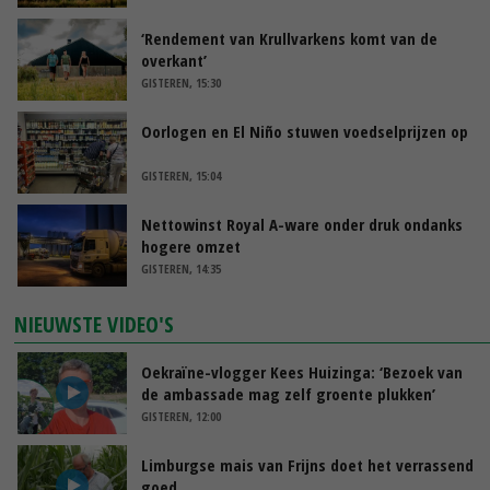
‘Rendement van Krullvarkens komt van de
overkant’
GISTEREN, 15:30
Oorlogen en El Niño stuwen voedselprijzen op
GISTEREN, 15:04
Nettowinst Royal A-ware onder druk ondanks
hogere omzet
GISTEREN, 14:35
NIEUWSTE VIDEO'S
Oekraïne-vlogger Kees Huizinga: ‘Bezoek van
de ambassade mag zelf groente plukken’
GISTEREN, 12:00
Limburgse mais van Frijns doet het verrassend
goed