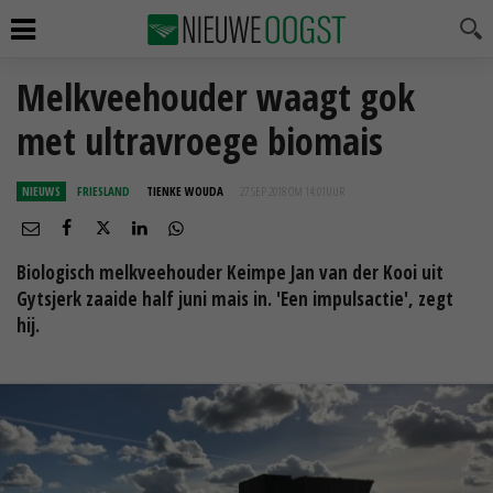
Melkveehouder waagt gok
met ultravroege biomais
NIEUWS
FRIESLAND
TIENKE WOUDA
27 SEP 2018 OM 14:01
UUR
Biologisch melkveehouder Keimpe Jan van der Kooi uit
Gytsjerk zaaide half juni mais in. 'Een impulsactie', zegt
hij.