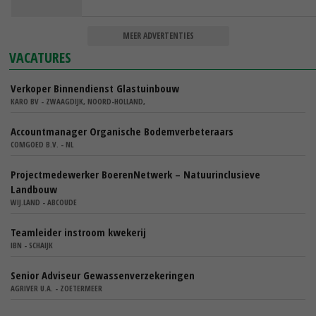
MEER ADVERTENTIES
VACATURES
Verkoper Binnendienst Glastuinbouw
KARO BV - ZWAAGDIJK, NOORD-HOLLAND,
Accountmanager Organische Bodemverbeteraars
COMGOED B.V. - NL
Projectmedewerker BoerenNetwerk – Natuurinclusieve
Landbouw
WIJ.LAND - ABCOUDE
Teamleider instroom kwekerij
IBN - SCHAIJK
Senior Adviseur Gewassenverzekeringen
AGRIVER U.A. - ZOETERMEER