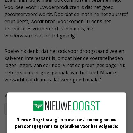
Voordeel voor ruwvoerproducten is dat het goed
geconserveerd wordt. Doordat de machine het zuurstof
eruit perst, wordt broei voorkomen. Tijdens het
broeiproces vormen zich schimmels, met
voederwaardeverlies tot gevolg.'
Roelevink denkt dat het ook voor droogstaand vee en
kalveren interessant is, omdat hier de voersnelheden
lager liggen. Van der Kooi vindt de proef 'geslaagd'. 'Ik
heb iets minder gras gehaald van het land. Maar ik
verwacht dat de mais dat weer goed maakt.'
Bekijk meer over:
biologisch
mais
maiszaad
Nieuwe Oogst vraagt om uw toestemming om uw
persoonsgegevens te gebruiken voor het volgende: