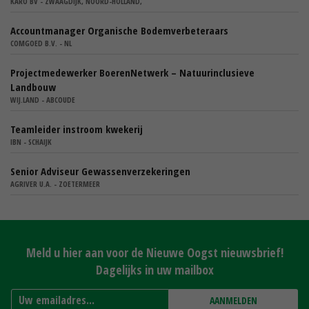
KARO BV - ZWAAGDIJK, NOORD-HOLLAND,
Accountmanager Organische Bodemverbeteraars
COMGOED B.V. - NL
Projectmedewerker BoerenNetwerk – Natuurinclusieve
Landbouw
WIJ.LAND - ABCOUDE
Teamleider instroom kwekerij
IBN - SCHAIJK
Senior Adviseur Gewassenverzekeringen
AGRIVER U.A. - ZOETERMEER
Meld u hier aan voor de Nieuwe Oogst nieuwsbrief!
Dagelijks in uw mailbox
AANMELDEN