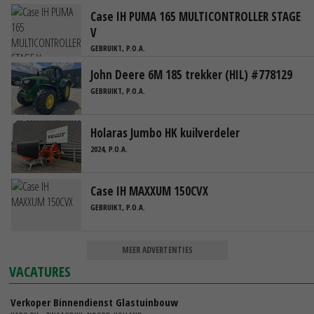
Case IH PUMA 165 MULTICONTROLLER STAGE
V
GEBRUIKT, P.O.A.
John Deere 6M 185 trekker (HIL) #778129
GEBRUIKT, P.O.A.
Holaras Jumbo HK kuilverdeler
2024, P.O.A.
Case IH MAXXUM 150CVX
GEBRUIKT, P.O.A.
MEER ADVERTENTIES
VACATURES
Verkoper Binnendienst Glastuinbouw