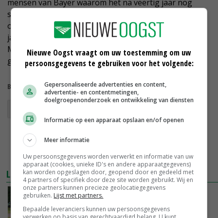
mensen van Bayer waarom het na veertig jaar nog
steeds niet is gelukt een goed alternatief te
ontwikkelen voor glyfosaat. 'Het middel is na al die
jaren nog steeds uniek en zeer relevant', vertelt
Madrazo. 'Er is nog geen silver bullet gevonden om
Nieuwe Oogst vraagt om uw toestemming om uw
glyfosaat volledig te vervangen.'
persoonsgegevens te gebruiken voor het volgende:
Gepersonaliseerde advertenties en content,
Bekijk meer over:
advertentie- en contentmetingen,
doelgroepenonderzoek en ontwikkeling van diensten
Bayer
glyfosaat
Informatie op een apparaat opslaan en/of openen
Meer informatie
Uw persoonsgegevens worden verwerkt en informatie van uw
apparaat (cookies, unieke ID's en andere apparaatgegevens)
LEES OOK
kan worden opgeslagen door, geopend door en gedeeld met
4 partners of specifiek door deze site worden gebruikt. Wij en
onze partners kunnen precieze geolocatiegegevens
Omzet Bayer stijgt met 8,5 procent
gebruiken.
Lijst met partners.
Bepaalde leveranciers kunnen uw persoonsgegevens
05-09-2018
verwerken op basis van gerechtvaardigd belang. U kunt