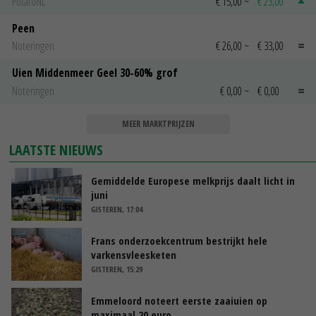
PotatoNL
€ 15,00
~
€ 23,00
Peen
Noteringen
€ 26,00
~
€ 33,00
Uien Middenmeer Geel 30-60% grof
Noteringen
€ 0,00
~
€ 0,00
MEER MARKTPRIJZEN
LAATSTE NIEUWS
Gemiddelde Europese melkprijs daalt licht in
juni
GISTEREN, 17:04
Frans onderzoekcentrum bestrijkt hele
varkensvleesketen
GISTEREN, 15:29
Emmeloord noteert eerste zaaiuien op
maximaal 20 euro