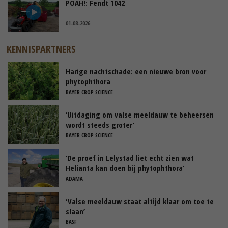
POAH!: Fendt 1042
01-08-2026
KENNISPARTNERS
Harige nachtschade: een nieuwe bron voor
phytophthora
BAYER CROP SCIENCE
‘Uitdaging om valse meeldauw te beheersen
wordt steeds groter’
BAYER CROP SCIENCE
‘De proef in Lelystad liet echt zien wat
Helianta kan doen bij phytophthora’
ADAMA
‘Valse meeldauw staat altijd klaar om toe te
slaan’
BASF