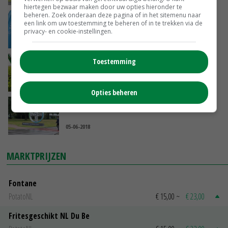
hiertegen bezwaar maken door uw opties hieronder te
beheren. Zoek onderaan deze pagina of in het sitemenu naar
BASF haalt groentezaadbedrijf Bayer binnen
een link om uw toestemming te beheren of in te trekken via de
privacy- en cookie-instellingen.
16-08-2018
Toestemming
PlanetProof is robuust en duidelijk
11-07-2018
Opties beheren
Monsanto gaat na fusie verder als Bayer
05-06-2018
MARKTPRIJZEN
Fontane
PotatoNL
€ 15,00
~
€ 23,00
Fritesgeschikt NL Du Be