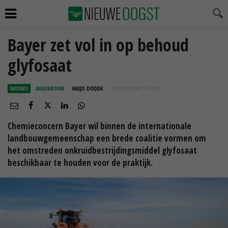
Bayer zet vol in op behoud
glyfosaat
NIEUWS
AKKERBOUW
HAIJO DODDE
19 SEP 2018 OM 15:17
UUR
Chemieconcern Bayer wil binnen de internationale
landbouwgemeenschap een brede coalitie vormen om
het omstreden onkruidbestrijdingsmiddel glyfosaat
beschikbaar te houden voor de praktijk.