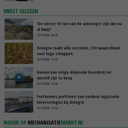
MEEST GELEZEN
‘De eerste 10 ton van de uienoogst zijn we nu
al kwijt’
GISTEREN, 09:28
Droogte raakt alle sectoren, LTO waarschuwt
voor lege schappen
GISTEREN, 11:05
Koeien van enige drijvende boerderij ter
wereld zijn te koop
GISTEREN, 12:00
ForFarmers profiteert van eerdere logistieke
investeringen bij droogte
GISTEREN, 12:02
NIEUW OP
MECHANISATIE
MARKT.NL