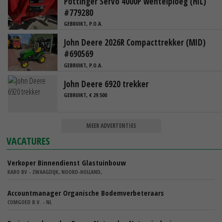
Pöttinger Servo 4000P wentelploeg (HIL)
#779280
GEBRUIKT, P.O.A.
John Deere 2026R Compacttrekker (MID)
#690569
GEBRUIKT, P.O.A.
John Deere 6920 trekker
GEBRUIKT, € 29.500
MEER ADVERTENTIES
VACATURES
Verkoper Binnendienst Glastuinbouw
KARO BV - ZWAAGDIJK, NOORD-HOLLAND,
Accountmanager Organische Bodemverbeteraars
COMGOED B.V. - NL