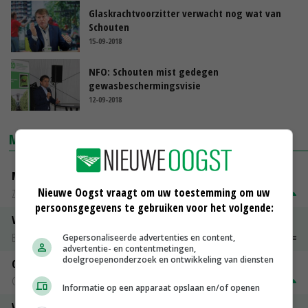
Glaskrachtvoorzitter verwacht nog wat van
Schouten
15-09-2018
NFO: Schouten mist gedegen
gewasbeschermingsvisie
12-09-2018
MARKTPRIJZEN
Magere melkpoeder
Nieuwe Oogst vraagt om uw toestemming om uw
Zuivel NL
€ 269,00
€ 7,00
persoonsgegevens te gebruiken voor het volgende:
Vleeskuikens 2001-2600 gr
Barneveld
€ 1,09
~
€ 1,11
Gepersonaliseerde advertenties en content,
advertentie- en contentmetingen,
doelgroepenonderzoek en ontwikkeling van diensten
Gerst
Groningen
€ 197,00
€ 2,00
Informatie op een apparaat opslaan en/of openen
Volle melkpoeder