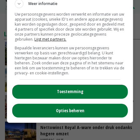
Meer informatie
Zuivel NL
€ 345,00
€ 20,00
Uw persoonsgegevens worden verwerkt en informatie van uw
apparaat (cookies, unieke ID's en andere apparaatgegevens)
MEER MARKTPRIJZEN
kan worden opgeslagen door, geopend door en gedeeld met
4 partners of specifiek door deze site worden gebruikt. Wij en
LAATSTE NIEUWS
onze partners kunnen precieze geolocatiegegevens
gebruiken.
Lijst met partners.
Kamervragen over onttrekkingsverbod,
Bepaalde leveranciers kunnen uw persoonsgegevens
verwerken op basis van gerechtvaardigd belang. U kunt
minister spreekt van ‘ondernemersrisico’
hiertegen bezwaar maken door uw opties hieronder te
VANDAAG, 16:27
beheren. Zoek onderaan deze pagina of in het sitemenu naar
een link om uw toestemming te beheren of in te trekken via de
privacy- en cookie-instellingen.
‘Rendement van Krullvarkens komt van de
overkant’
VANDAAG, 15:30
Toestemming
Oorlogen en El Niño stuwen voedselprijzen op
Opties beheren
VANDAAG, 15:04
Nettowinst Royal A-ware onder druk ondanks
hogere omzet
VANDAAG, 14:35