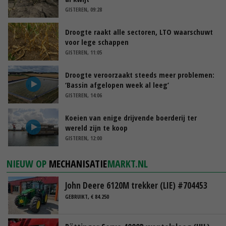
GISTEREN, 09:28
Droogte raakt alle sectoren, LTO waarschuwt
voor lege schappen
GISTEREN, 11:05
Droogte veroorzaakt steeds meer problemen:
‘Bassin afgelopen week al leeg’
GISTEREN, 14:06
Koeien van enige drijvende boerderij ter
wereld zijn te koop
GISTEREN, 12:00
NIEUW OP
MECHANISATIE
MARKT.NL
John Deere 6120M trekker (LIE) #704453
GEBRUIKT, € 84.250