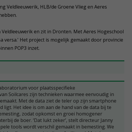
ting Veldleeuwerik, HLB/de Groene Vlieg en Aeres
 hebben.
 Veldleeuwerik en zit in Dronten. Met Aeres Hogeschool
sa versa.' Het project is mogelijk gemaakt door provincie
binnen POP3 inzet.
aboratorium voor plaatsspecifieke
an Soilcares zijn technieken waarmee eenvoudig in
maakt. Met de data ziet de teler op zijn smartphone
d ligt. Het idee is om aan de hand van de data bij te
 bemesting, zodat opkomst en groei homogener
bij de boer. ‘Dat lukt zeker’, stelt directeur Janny
mpele tools wordt verschil gemaakt in bemesting. We