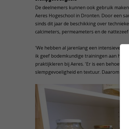
De deelnemers kunnen ook gebruik maken 
Aeres Hogeschool in Dronten. Door een s
sinds dit jaar de beschikking over techni
calcimeters, permeameters en de nattezee
'We hebben al jarenlang een intensieve sa
ik geef bodemkundige trainingen aan het per
praktijkleren bij Aeres. 'Er is een behoefte
slempgevoeligheid en textuur. Daarom is bes