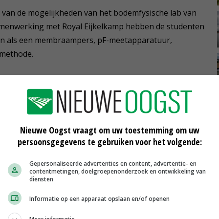
van de mogelijkheden van het bodemfysische lab van
amenwerking met Royal Eijkelkamp hebben de studenten
eken als een membraampers, pF-meetapparatuur,
fmethode.
menwerking. Eijkelkamp stelt technieken beschikbaar en
soneel', legt Martin Duijkers uit. Hij is hoofd
 om ook de studenten te leren kijken naar zaken als
loten om te investeren in het lab.'
Nieuwe Oogst vraagt om uw toestemming om uw
persoonsgegevens te gebruiken voor het volgende:
Gepersonaliseerde advertenties en content, advertentie- en
contentmetingen, doelgroepenonderzoek en ontwikkeling van
diensten
Informatie op een apparaat opslaan en/of openen