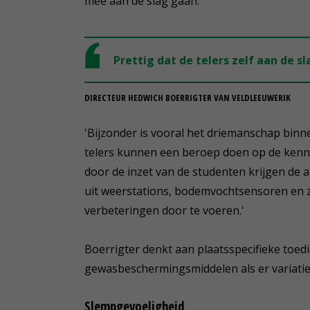
mee aan de slag gaan.
Prettig dat de telers zelf aan de 
DIRECTEUR HEDWICH BOERRIGTER VAN VELDLEEUWERIK
'Bijzonder is vooral het driemanschap binn
telers kunnen een beroep doen op de kenn
door de inzet van de studenten krijgen de
uit weerstations, bodemvochtsensoren en z
verbeteringen door te voeren.'
Boerrigter denkt aan plaatsspecifieke toed
gewasbeschermingsmiddelen als er variati
Slempgevoeligheid