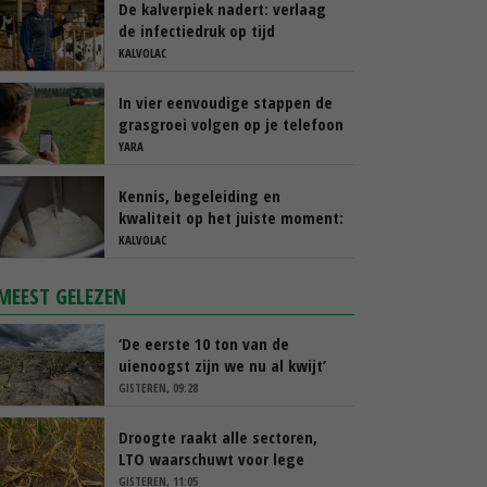
De kalverpiek nadert: verlaag
de infectiedruk op tijd
KALVOLAC
In vier eenvoudige stappen de
grasgroei volgen op je telefoon
YARA
Kennis, begeleiding en
kwaliteit op het juiste moment:
de basis voor sterke kalveren
KALVOLAC
MEEST GELEZEN
‘De eerste 10 ton van de
uienoogst zijn we nu al kwijt’
GISTEREN, 09:28
Droogte raakt alle sectoren,
LTO waarschuwt voor lege
schappen
GISTEREN, 11:05