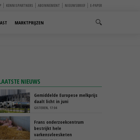
P
KENNISPARTNERS
ABONNEMENT
NIEUWSBRIEF
E-PAPER
AST
MARKTPRIJZEN
LAATSTE NIEUWS
Gemiddelde Europese melkprijs
daalt licht in juni
GISTEREN, 17:04
Frans onderzoekcentrum
bestrijkt hele
varkensvleesketen