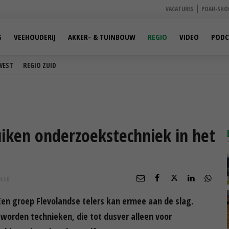
VACATURES
POAH-SHO
S
VEEHOUDERIJ
AKKER- & TUINBOUW
REGIO
VIDEO
PODC
WEST
REGIO ZUID
uiken onderzoekstechniek in het
0
UUR
en groep Flevolandse telers kan ermee aan de slag.
’ worden technieken, die tot dusver alleen voor