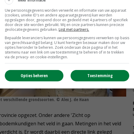
Meer informatie
Uw persoonsgegevens worden verwerkt en informatie van uw apparaat
(cookies, unieke ID's en andere apparaatgegevens) kan worden
opgeslagen door, geopend door en gedeeld met 4 partners of specifiek
door deze site worden gebruikt. Wij en onze partners kunnen precieze
geolocatiegegevens gebruiken.
Lijst met partners.
Bepaalde leveranciers kunnen uw persoonsgegevens verwerken op basis
van gerechtvaardigd belang. U kunt hiertegen bezwaar maken door uw
opties hieronder te beheren. Zoek onderaan deze pagina of in het
sitemenu naar een link om uw toestemming te beheren of in te trekken
via de privacy- en cookie-instellingen.
Opties beheren
Toestemming
t verschillende grondsoorten. © Alex J. de Haan
provincie opgezet. Onder andere 'Zicht op
bodemkundigen het veld in gaan. Metingen in het veld
dicht is. Er wordt daarbij een directe link gelegd