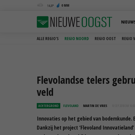
0 MM
14,8
NIEUW
ALLE REGIO'S
REGIO NOORD
REGIO OOST
REGIO 
Flevolandse telers gebr
veld
ACHTERGROND
FLEVOLAND
MARTIN DE VRIES
10 SEP 2018 OM 10:0
Innovaties op het gebied van bodemkunde. E
Dankzij het project ‘Flevoland Innovatieland