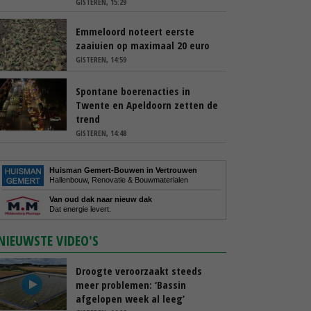
GISTEREN, 15:29
Emmeloord noteert eerste
zaaiuien op maximaal 20 euro
GISTEREN, 14:59
Spontane boerenacties in
Twente en Apeldoorn zetten de
trend
GISTEREN, 14:48
Huisman Gemert-Bouwen in Vertrouwen
Hallenbouw, Renovatie & Bouwmaterialen
Van oud dak naar nieuw dak
Dat energie levert.
NIEUWSTE VIDEO'S
Droogte veroorzaakt steeds
meer problemen: ‘Bassin
afgelopen week al leeg’