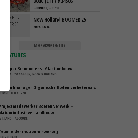
3000 (ETT) #24505
GEBRUIKT, € 9.750
New Holland BOOMER 25
2019, P.O.A.
MEER ADVERTENTIES
VACATURES
Verkoper Binnendienst Glastuinbouw
KARO BV - ZWAAGDIJK, NOORD-HOLLAND,
Accountmanager Organische Bodemverbeteraars
COMGOED B.V. - NL
Projectmedewerker BoerenNetwerk –
Natuurinclusieve Landbouw
WIJ.LAND - ABCOUDE
Teamleider instroom kwekerij
IBN - SCHAIJK