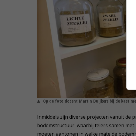
Op de foto docent Martin Duijkers bij de kast me
Inmiddels zijn diverse projecten vanuit de 
bodemstructuur' waarbij telers samen met 
moeten aantonen in welke mate de bodem ver