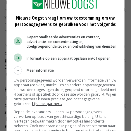
'Een hogere marktprijs is niet de belangrijkste
motivatie van telers om mee te doen. Ons certificaat dat
we verstrekken via een geborgd controlesysteem,
Nieuwe Oogst vraagt om uw toestemming om uw
heeft wel degelijk een onderscheidende waarde in de
persoonsgegevens te gebruiken voor het volgende:
markt.
Gepersonaliseerde advertenties en content,
advertentie- en contentmetingen,
'Verwerkers als Hak, Koopmans, Heineken en Aviko die
doelgroepenonderzoek en ontwikkeling van diensten
participeren in Veldleeuwerik, hebben voorkeur voor
Informatie op een apparaat opslaan en/of openen
grondstoffen die geteeld zijn volgens onze systematiek.
Daarmee zorgt het certificaat in elk geval voor extra
Meer informatie
leveringszekerheid.'
Uw persoonsgegevens worden verwerkt en informatie van uw
apparaat (cookies, unieke ID's en andere apparaatgegevens)
Hoe staat het met het imago van Veldleeuwerik?
kan worden opgeslagen door, geopend door en gedeeld met
4 partners of specifiek door deze site worden gebruikt. Wij en
'De veldleeuwerik staat voor de afnemende
onze partners kunnen precieze geolocatiegegevens
gebruiken.
Lijst met partners.
biodiversiteit in de landbouw en is daarom een krachtig
symbool voor de maatregelen die we treffen. Wel moet
Bepaalde leveranciers kunnen uw persoonsgegevens
verwerken op basis van gerechtvaardigd belang. U kunt
ik aan buitenstaanders vaak uitleggen dat wij iets
hiertegen bezwaar maken door uw opties hieronder te
anders doen dan de Vogelbescherming. Maar zeker in
beheren. Zoek onderaan deze pagina of in het sitemenu naar
een link om uw toestemming te beheren of in te trekken via de