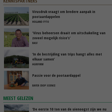
KENNISPARTNERS
Virusdruk vraagt om bredere aanpak in
pootaardappelen
HOLLAND FYTO
‘Virus beheersen draait om uitschakeling van
zoveel mogelijk risico’s’
BASF
‘In de bestrijding van trips hangt alles met
elkaar samen’
AGRIFIRM
Passie voor de pootaardappel
BAYER CROP SCIENCE
MEEST GELEZEN
‘De eerste 10 ton van de uienoogst zijn we nu