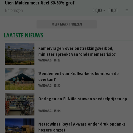
Uien Middenmeer Geel 30-60% grof
Noteringen
€ 0,00
~
€ 0,00
MEER MARKTPRIJZEN
LAATSTE NIEUWS
Kamervragen over onttrekkingsverbod,
minister spreekt van ‘ondernemersrisico’
VANDAAG, 16:27
‘Rendement van Krullvarkens komt van de
overkant’
VANDAAG, 15:30
Oorlogen en El Niño stuwen voedselprijzen op
VANDAAG, 15:04
Nettowinst Royal A-ware onder druk ondanks
hogere omzet