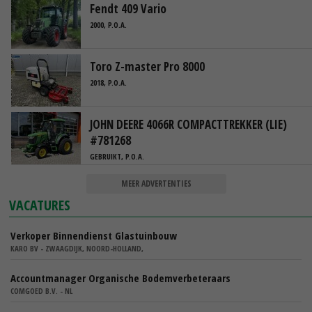
Fendt 409 Vario
2000, P.O.A.
Toro Z-master Pro 8000
2018, P.O.A.
JOHN DEERE 4066R COMPACTTREKKER (LIE)
#781268
GEBRUIKT, P.O.A.
MEER ADVERTENTIES
VACATURES
Verkoper Binnendienst Glastuinbouw
KARO BV - ZWAAGDIJK, NOORD-HOLLAND,
Accountmanager Organische Bodemverbeteraars
COMGOED B.V. - NL