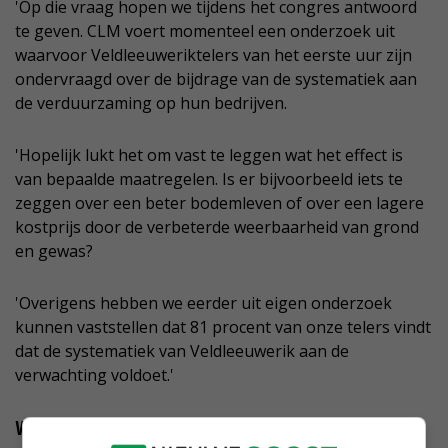
'Op die vraag hopen we tijdens het congres antwoord
te geven. CLM voert momenteel een onderzoek uit
waarvoor Veldleeuweriktelers van het eerste uur zijn
ondervraagd over de bijdrage van de systematiek aan
de verduurzaming op hun bedrijven.
'Hopelijk lukt het om vast te leggen wat het effect is
van bepaalde maatregelen. Is er bijvoorbeeld iets te
zeggen over een beter bodemleven of over een lagere
kostprijs door de verbeterde weerbaarheid van grond
en gewas?
'Overigens hebben we eerder uit eigen onderzoek
kunnen vaststellen dat 81 procent van onze telers vindt
dat de systematiek van Veldleeuwerik aan de
verwachting voldoet.'
Worden de deelnemers voldoende beloond?