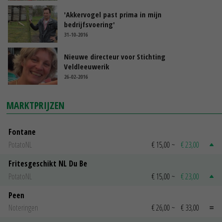
'Akkervogel past prima in mijn
bedrijfsvoering'
31-10-2016
Nieuwe directeur voor Stichting
Veldleeuwerik
26-02-2016
MARKTPRIJZEN
Fontane
PotatoNL
€ 15,00
~
€ 23,00
Fritesgeschikt NL Du Be
PotatoNL
€ 15,00
~
€ 23,00
Peen
Noteringen
€ 26,00
~
€ 33,00