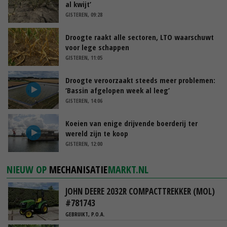
al kwijt’
GISTEREN, 09:28
Droogte raakt alle sectoren, LTO waarschuwt
voor lege schappen
GISTEREN, 11:05
Droogte veroorzaakt steeds meer problemen:
‘Bassin afgelopen week al leeg’
GISTEREN, 14:06
Koeien van enige drijvende boerderij ter
wereld zijn te koop
GISTEREN, 12:00
NIEUW OP
MECHANISATIE
MARKT.NL
JOHN DEERE 2032R COMPACTTREKKER (MOL)
#781743
GEBRUIKT, P.O.A.