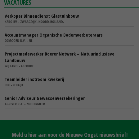
VACATURES
Verkoper Binnendienst Glastuinbouw
KARO BV - ZWAAGDIJK, NOORD-HOLLAND,
Accountmanager Organische Bodemverbeteraars
COMGOED B.V. - NL
Projectmedewerker BoerenNetwerk – Natuurinclusieve
Landbouw
WIJ.LAND - ABCOUDE
Teamleider instroom kwekerij
IBN - SCHAIJK
Senior Adviseur Gewassenverzekeringen
AGRIVER U.A. - ZOETERMEER
Meld u hier aan voor de Nieuwe Oogst nieuwsbrief!