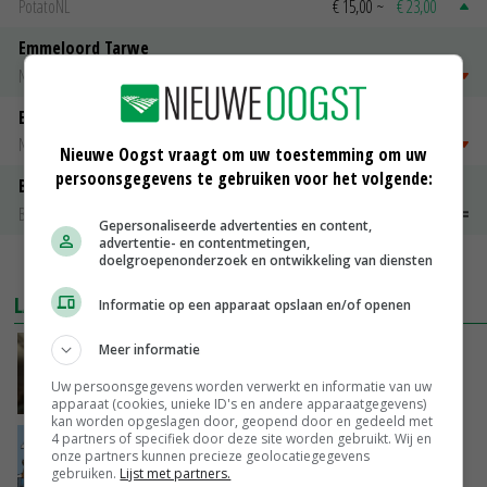
PotatoNL
€ 15,00
~
€ 23,00
Emmeloord Tarwe
Noteringen
€ 205,00
~
€ 208,00
Emmeloord Schaaltjespeen
Noteringen
€ 5,00
~
€ 20,00
Nieuwe Oogst vraagt om uw toestemming om uw
persoonsgegevens te gebruiken voor het volgende:
Bintje A 28/35
Bintje Info
€ 48,00
~
€ 52,00
Gepersonaliseerde advertenties en content,
advertentie- en contentmetingen,
doelgroepenonderzoek en ontwikkeling van diensten
MEER MARKTPRIJZEN
LAATSTE NIEUWS
Informatie op een apparaat opslaan en/of openen
Meer informatie
‘Samenwerking A-ware en Amalthea gaat
zorgen voor meer balans’
Uw persoonsgegevens worden verwerkt en informatie van uw
VANDAAG, 16:01
apparaat (cookies, unieke ID's en andere apparaatgegevens)
kan worden opgeslagen door, geopend door en gedeeld met
4 partners of specifiek door deze site worden gebruikt. Wij en
Internationale vraag naar geitenzuivel blijft
onze partners kunnen precieze geolocatiegegevens
groot: Nederland in Europese top
gebruiken.
Lijst met partners.