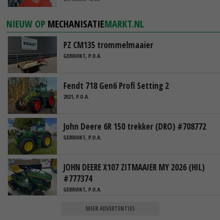
NIEUW OP
MECHANISATIE
MARKT.NL
PZ CM135 trommelmaaier
GEBRUIKT, P.O.A.
Fendt 718 Gen6 Profi Setting 2
2021, P.O.A.
John Deere 6R 150 trekker (DRO) #708772
GEBRUIKT, P.O.A.
JOHN DEERE X107 ZITMAAIER MY 2026 (HIL)
#777374
GEBRUIKT, P.O.A.
MEER ADVERTENTIES