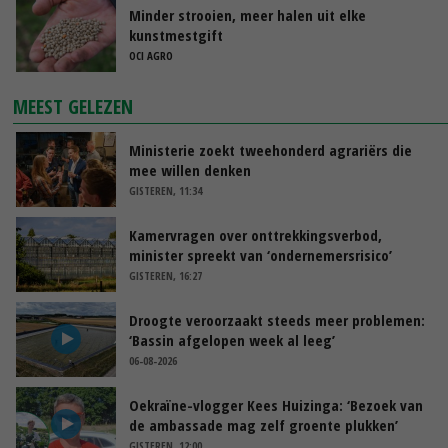
Minder strooien, meer halen uit elke
kunstmestgift
OCI AGRO
MEEST GELEZEN
Ministerie zoekt tweehonderd agrariërs die
mee willen denken
GISTEREN, 11:34
Kamervragen over onttrekkingsverbod,
minister spreekt van ‘ondernemersrisico’
GISTEREN, 16:27
Droogte veroorzaakt steeds meer problemen:
‘Bassin afgelopen week al leeg’
06-08-2026
Oekraïne-vlogger Kees Huizinga: ‘Bezoek van
de ambassade mag zelf groente plukken’
GISTEREN, 12:00