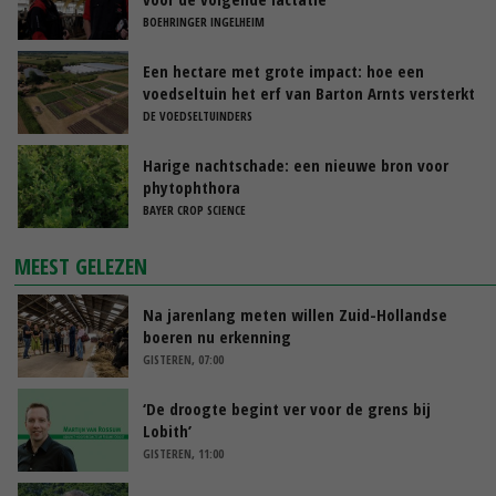
BOEHRINGER INGELHEIM
Een hectare met grote impact: hoe een
voedseltuin het erf van Barton Arnts versterkt
DE VOEDSELTUINDERS
Harige nachtschade: een nieuwe bron voor
phytophthora
BAYER CROP SCIENCE
MEEST GELEZEN
Na jarenlang meten willen Zuid-Hollandse
boeren nu erkenning
GISTEREN, 07:00
‘De droogte begint ver voor de grens bij
Lobith’
GISTEREN, 11:00