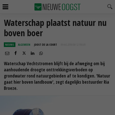
Waterschap plaatst natuur nu
boven boer
NIEUWS
ALGEMEEN
JOOST DE LA COURT
09 AUG 2018 OM 12:19
UUR
Waterschap Vechtstromen blijft bij de afweging om bij
aanhoudende droogte onttrekkingsverboden op
grondwater rond natuurgebieden af te kondigen. 'Natuur
gaat hier boven landbouw', zegt dagelijks bestuurder Ria
Broeze.