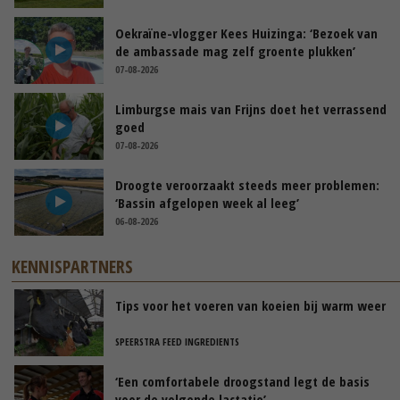
Oekraïne-vlogger Kees Huizinga: ‘Bezoek van
de ambassade mag zelf groente plukken’
07-08-2026
Limburgse mais van Frijns doet het verrassend
goed
07-08-2026
Droogte veroorzaakt steeds meer problemen:
‘Bassin afgelopen week al leeg’
06-08-2026
KENNISPARTNERS
Tips voor het voeren van koeien bij warm weer
SPEERSTRA FEED INGREDIENTS
‘Een comfortabele droogstand legt de basis
voor de volgende lactatie’