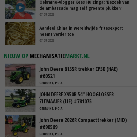
Oekraïne-vlogger Kees Huizinga: ‘Bezoek van
de ambassade mag zelf groente plukken’
07-08-2026
Aandeel China in wereldwijde fritesexport
neemt verder toe
07-08-2026
NIEUW OP
MECHANISATIE
MARKT.NL
John Deere 6155R trekker CP50 (HAE)
#60521
GEBRUIKT, P.O.A.
JOHN DEERE X950R 54" HOOGLOSSER
ZITMAAIER (LIE) #781075
GEBRUIKT, P.O.A.
John Deere 2026R Compacttrekker (MID)
#690569
GEBRUIKT, P.O.A.