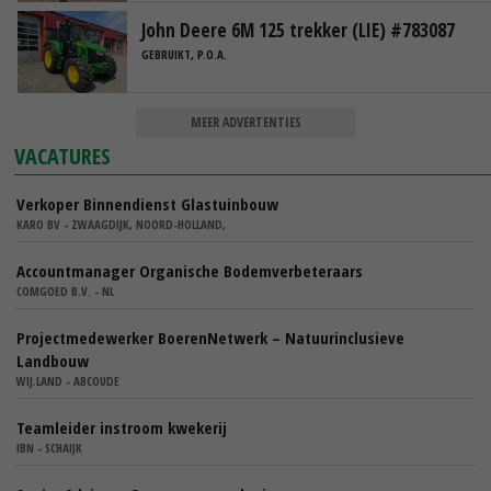
John Deere 6M 125 trekker (LIE) #783087
GEBRUIKT, P.O.A.
MEER ADVERTENTIES
VACATURES
Verkoper Binnendienst Glastuinbouw
KARO BV - ZWAAGDIJK, NOORD-HOLLAND,
Accountmanager Organische Bodemverbeteraars
COMGOED B.V. - NL
Projectmedewerker BoerenNetwerk – Natuurinclusieve
Landbouw
WIJ.LAND - ABCOUDE
Teamleider instroom kwekerij
IBN - SCHAIJK