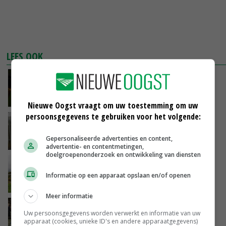
LEES OOK
Droogte verdubbelt aantal natuurbranden
09-08-2018
Nieuwe Oogst vraagt om uw toestemming om uw
persoonsgegevens te gebruiken voor het volgende:
Verzilting van bodem en water neemt toe
Gepersonaliseerde advertenties en content,
09-08-2018
advertentie- en contentmetingen,
doelgroepenonderzoek en ontwikkeling van diensten
Extra maatregelen Rijnland tegen verzilting
Informatie op een apparaat opslaan en/of openen
08-08-2018
Meer informatie
Kleiner fruit toch in de supermarkt
Uw persoonsgegevens worden verwerkt en informatie van uw
apparaat (cookies, unieke ID's en andere apparaatgegevens)