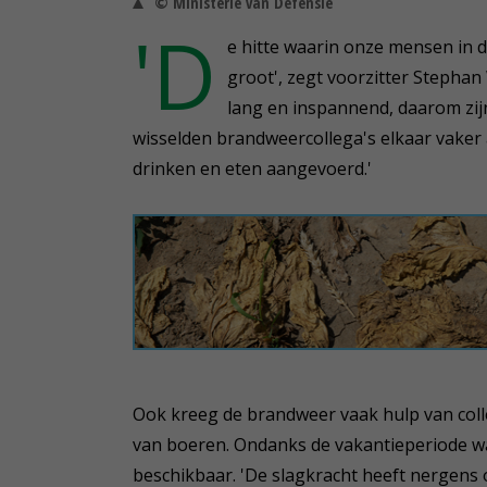
© Ministerie van Defensie
'D
e hitte waarin onze mensen in
groot', zegt voorzitter Stepha
lang en inspannend, daarom zijn
wisselden brandweercollega's elkaar vake
drinken en eten aangevoerd.'
Ook kreeg de brandweer vaak hulp van coll
van boeren. Ondanks de vakantieperiode w
beschikbaar. 'De slagkracht heeft nergens 