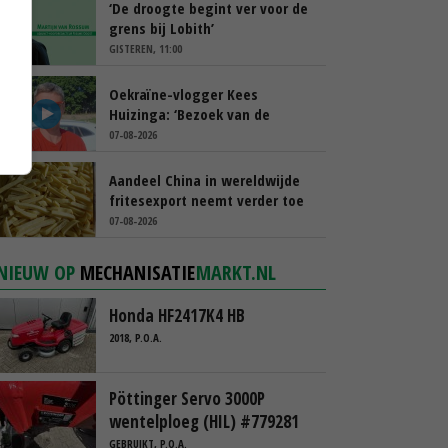
‘De droogte begint ver voor de
grens bij Lobith’
GISTEREN, 11:00
Oekraïne-vlogger Kees
Huizinga: ‘Bezoek van de
ambassade mag zelf groente
07-08-2026
plukken’
Aandeel China in wereldwijde
fritesexport neemt verder toe
07-08-2026
NIEUW OP
MECHANISATIE
MARKT.NL
Honda HF2417K4 HB
2018, P.O.A.
Pöttinger Servo 3000P
wentelploeg (HIL) #779281
GEBRUIKT, P.O.A.