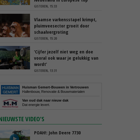
GISTEREN, 15:33
Vlaamse varkensstapel krimpt,
pluimveesector groeit door
schaalvergroting
GISTEREN, 15:20
‘Cijfer jezelf niet weg en doe
vooral ook waar je gelukkig van
wordt’
GISTEREN, 13:31
Huisman Gemert-Bouwen in Vertrouwen
Hallenbouw, Renovatie & Bouwmaterialen
Van oud dak naar nieuw dak
Dat energie levert.
NIEUWSTE VIDEO'S
POAH!: John Deere 7730