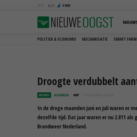
0 MM
27,7
NIEUW
POLITIEK & ECONOMIE
MECHANISATIE
SMART FARM
Droogte verdubbelt aan
NIEUWS
ALGEMEEN
ANP
09 AUG 2018 OM 11:09
UUR
In de droge maanden juni en juli waren er me
dezelfde tijd. Dat jaar waren er nu 2.811 als
Brandweer Nederland.