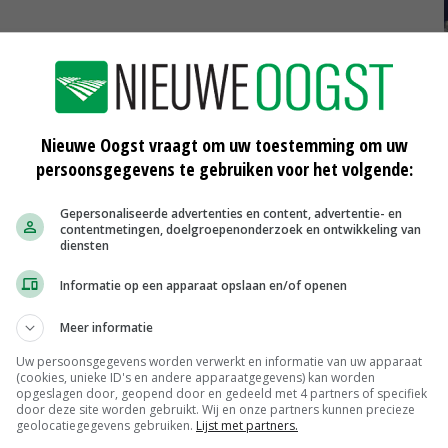
e de brandweer nauw samen met natuurbeheerders en
aatsen blushelikopters in die grote waterzakken
Nieuwe Oogst vraagt om uw toestemming om uw
persoonsgegevens te gebruiken voor het volgende:
id op mogelijke natuurbranden. 'Er zijn meerdere
 er in tegenstelling tot de afgelopen jaren nog in de
Gepersonaliseerde advertenties en content, advertentie- en
contentmetingen, doelgroepenonderzoek en ontwikkeling van
eillance-vliegtuigjes', vertelt Wevers. Ook waren op
diensten
ieden extra waterputten gemaakt om snel aan water te
Informatie op een apparaat opslaan en/of openen
Meer informatie
Uw persoonsgegevens worden verwerkt en informatie van uw apparaat
(cookies, unieke ID's en andere apparaatgegevens) kan worden
opgeslagen door, geopend door en gedeeld met 4 partners of specifiek
door deze site worden gebruikt. Wij en onze partners kunnen precieze
geolocatiegegevens gebruiken.
Lijst met partners.