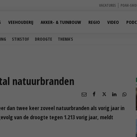
VACATURES
POAH-SHO
S
VEEHOUDERIJ
AKKER- & TUINBOUW
REGIO
VIDEO
PODC
ING
STIKSTOF
DROOGTE
THEMA'S
tal natuurbranden
er dan twee keer zoveel natuurbranden als vorig jaar in
 gevolg van de droogte tegen 1.213 vorig jaar, meldt