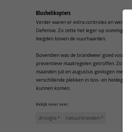
Blushelikopters
Verder waren er extra controles en werkt
Defensie. Zo zette het leger op sommige pl
leegden boven de vuurhaarden.
Bovendien was de brandweer goed voorbere
preventieve maatregelen getroffen. Zo wordt
maanden juli en augustus gevlogen met surv
verschillende plekken in bos- en heidegeb
kunnen komen.
Bekijk meer over:
droogte
natuurbranden