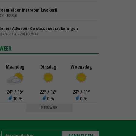
Teamleider instroom kwekerij
IBN - SCHAIJK
Senior Adviseur Gewassenverzekeringen
AGRIVER U.A. - ZOETERMEER
WEER
Maandag
Dinsdag
Woensdag
24
°
/ 16
°
22
°
/ 12
°
28
°
/ 11
°
10 %
0 %
0 %
MEER WEER
AANMELDEN