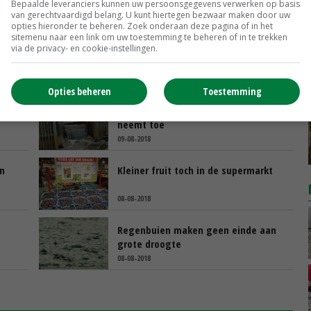
Bepaalde leveranciers kunnen uw persoonsgegevens verwerken op basis
van gerechtvaardigd belang. U kunt hiertegen bezwaar maken door uw
opties hieronder te beheren. Zoek onderaan deze pagina of in het
sitemenu naar een link om uw toestemming te beheren of in te trekken
via de privacy- en cookie-instellingen.
Opties beheren
Toestemming
oven
Verzilting van bodem en water
neemt toe
09-08-2018
en
Kleiner fruit toch in de supermarkt
08-08-2018
Regenbuien maken geen einde aan
grote droogte
08-08-2018