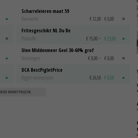
Scharreleieren maat 59
Barneveld
€ 12,00
€ 0,00
Fritesgeschikt NL Du Be
PotatoNL
€ 15,00
~
€ 23,00
Uien Middenmeer Geel 30-60% grof
Noteringen
€ 0,00
~
€ 0,00
DCA BestPigletPrice
Biggen weekprijzen
€ 26,50
€ 0,50
MEER MARKTPRIJZEN