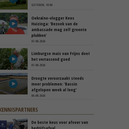
GISTEREN, 10:00
Oekraïne-vlogger Kees
Huizinga: ‘Bezoek van de
ambassade mag zelf groente
plukken’
07-08-2026
Limburgse mais van Frijns doet
het verrassend goed
07-08-2026
Droogte veroorzaakt steeds
meer problemen: ‘Bassin
afgelopen week al leeg’
06-08-2026
KENNISPARTNERS
De beste keus voor afvoer van
bedrijfsafval