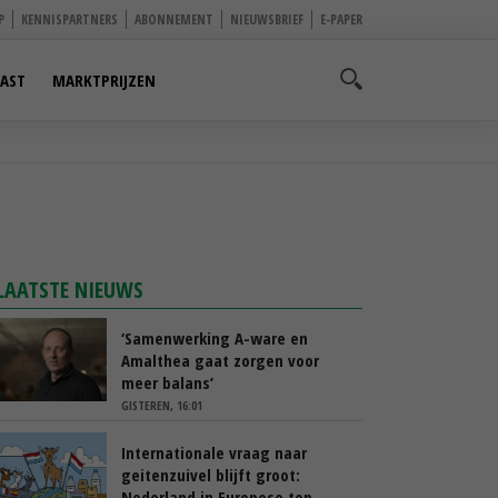
P
KENNISPARTNERS
ABONNEMENT
NIEUWSBRIEF
E-PAPER
AST
MARKTPRIJZEN
LAATSTE NIEUWS
‘Samenwerking A-ware en
Amalthea gaat zorgen voor
meer balans’
GISTEREN, 16:01
Internationale vraag naar
geitenzuivel blijft groot:
Nederland in Europese top