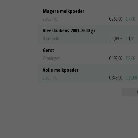
Magere melkpoeder
Zuivel NL
€ 269,00
€ 7,00
Vleeskuikens 2001-2600 gr
Barneveld
€ 1,09
~
€ 1,11
Gerst
Groningen
€ 197,00
€ 2,00
Volle melkpoeder
Zuivel NL
€ 345,00
€ 20,00