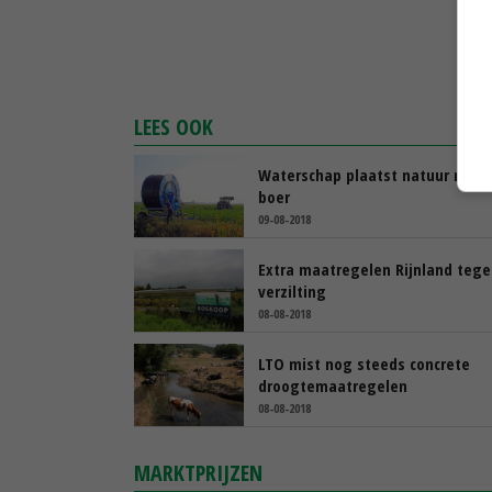
LEES OOK
Waterschap plaatst natuur nu b
boer
09-08-2018
Extra maatregelen Rijnland teg
verzilting
08-08-2018
LTO mist nog steeds concrete
droogtemaatregelen
08-08-2018
MARKTPRIJZEN