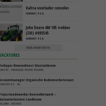
Valtra voorlader consoles
GEBRUIKT, P.O.A.
John Deere 6M 185 trekker
(ZUI) #693545
GEBRUIKT, P.O.A.
MEER ADVERTENTIES
VACATURES
Verkoper Binnendienst Glastuinbouw
KARO BV - ZWAAGDIJK, NOORD-HOLLAND,
Accountmanager Organische Bodemverbeteraars
COMGOED B.V. - NL
Projectmedewerker BoerenNetwerk –
Natuurinclusieve Landbouw
WIJ.LAND - ABCOUDE