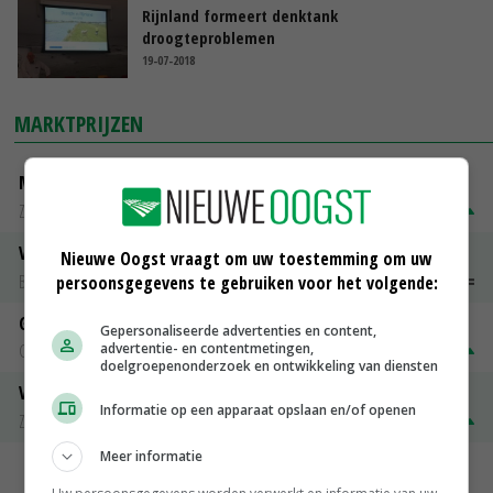
Rijnland formeert denktank
droogteproblemen
19-07-2018
MARKTPRIJZEN
Magere melkpoeder
Zuivel NL
€ 269,00
€ 7,00
Vleeskuikens 2001-2600 gr
Nieuwe Oogst vraagt om uw toestemming om uw
Barneveld
€ 1,09
~
€ 1,11
persoonsgegevens te gebruiken voor het volgende:
Gerst
Gepersonaliseerde advertenties en content,
advertentie- en contentmetingen,
Groningen
€ 197,00
€ 2,00
doelgroepenonderzoek en ontwikkeling van diensten
Volle melkpoeder
Informatie op een apparaat opslaan en/of openen
Zuivel NL
€ 345,00
€ 20,00
Meer informatie
MEER MARKTPRIJZEN