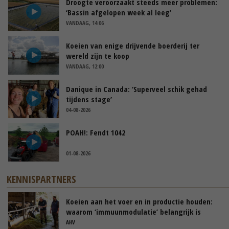
Droogte veroorzaakt steeds meer problemen:
‘Bassin afgelopen week al leeg’
VANDAAG, 14:06
Koeien van enige drijvende boerderij ter
wereld zijn te koop
VANDAAG, 12:00
Danique in Canada: ‘Superveel schik gehad
tijdens stage’
04-08-2026
POAH!: Fendt 1042
01-08-2026
KENNISPARTNERS
Koeien aan het voer en in productie houden:
waarom ‘immuunmodulatie’ belangrijk is
tijdens de transitieperiode
AHV