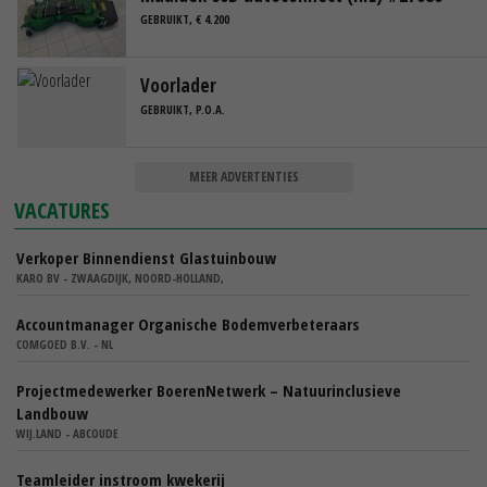
GEBRUIKT, € 4.200
Voorlader
GEBRUIKT, P.O.A.
MEER ADVERTENTIES
VACATURES
Verkoper Binnendienst Glastuinbouw
KARO BV - ZWAAGDIJK, NOORD-HOLLAND,
Accountmanager Organische Bodemverbeteraars
COMGOED B.V. - NL
Projectmedewerker BoerenNetwerk – Natuurinclusieve
Landbouw
WIJ.LAND - ABCOUDE
Teamleider instroom kwekerij