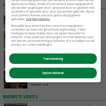
Uw persoonsgegevens worden verwerkt en informatie van uw
LAATSTE NIEUWS
apparaat (cookies, unieke ID's en andere apparaatgegevens)
kan worden opgeslagen door, geopend door en gedeeld met
4 partners of specifiek door deze site worden gebruikt. Wij en
Gemiddelde Europese melkprijs daalt licht in
onze partners kunnen precieze geolocatiegegevens
gebruiken.
Lijst met partners.
juni
VANDAAG, 17:04
Bepaalde leveranciers kunnen uw persoonsgegevens
verwerken op basis van gerechtvaardigd belang. U kunt
hiertegen bezwaar maken door uw opties hieronder te
Frans onderzoekcentrum bestrijkt hele
beheren. Zoek onderaan deze pagina of in het sitemenu naar
varkensvleesketen
een link om uw toestemming te beheren of in te trekken via de
privacy- en cookie-instellingen.
VANDAAG, 15:29
Emmeloord noteert eerste zaaiuien op
Toestemming
maximaal 20 euro
VANDAAG, 14:59
Opties beheren
Spontane boerenacties in Twente en
Apeldoorn zetten de trend
VANDAAG, 14:48
NIEUWSTE VIDEO'S