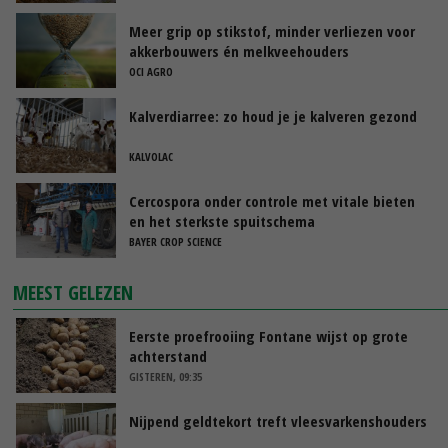
Meer grip op stikstof, minder verliezen voor
akkerbouwers én melkveehouders
OCI AGRO
Kalverdiarree: zo houd je je kalveren gezond
KALVOLAC
Cercospora onder controle met vitale bieten
en het sterkste spuitschema
BAYER CROP SCIENCE
MEEST GELEZEN
Eerste proefrooiing Fontane wijst op grote
achterstand
GISTEREN, 09:35
Nijpend geldtekort treft vleesvarkenshouders