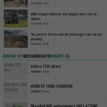
GISTEREN, 13:14
BBB vraagt minister om langer mest uit te
rijden
GISTEREN, 15:47
‘De eerste 10 ton van de uienoogst zijn we nu
al kwijt’
VANDAAG, 09:28
NIEUW OP
MECHANISATIE
MARKT.NL
Valtra T235 direct
GEBRUIKT, P.O.A.
KUHN GF 13002 SCHUDDER
GEBRUIKT, P.O.A.
Maaidek 60D autoconnect (HIL) #27086