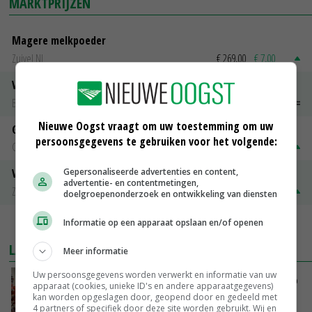
MARKTPRIJZEN
Magere melkpoeder
Zuivel NL
€ 269,00
€ 7,00
Vleeskuikens 2001-2600 gr
Barneveld
€ 1,09
~
€ 1,11
Nieuwe Oogst vraagt om uw toestemming om uw
Gerst
persoonsgegevens te gebruiken voor het volgende:
Groningen
€ 197,00
€ 2,00
Gepersonaliseerde advertenties en content,
Volle melkpoeder
advertentie- en contentmetingen,
Zuivel NL
€ 345,00
€ 20,00
doelgroepenonderzoek en ontwikkeling van diensten
Informatie op een apparaat opslaan en/of openen
MEER MARKTPRIJZEN
LAATSTE NIEUWS
Meer informatie
Uw persoonsgegevens worden verwerkt en informatie van uw
Oorlogen en El Niño stuwen voedselprijzen op
apparaat (cookies, unieke ID's en andere apparaatgegevens)
kan worden opgeslagen door, geopend door en gedeeld met
4 partners of specifiek door deze site worden gebruikt. Wij en
VANDAAG, 15:04