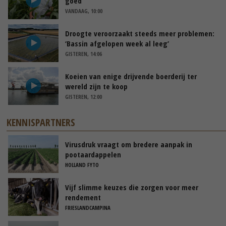
goed
VANDAAG, 10:00
Droogte veroorzaakt steeds meer problemen:
‘Bassin afgelopen week al leeg’
GISTEREN, 14:06
Koeien van enige drijvende boerderij ter
wereld zijn te koop
GISTEREN, 12:00
KENNISPARTNERS
Virusdruk vraagt om bredere aanpak in
pootaardappelen
HOLLAND FYTO
Vijf slimme keuzes die zorgen voor meer
rendement
FRIESLANDCAMPINA