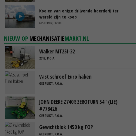
Koeien van enige drijvende boerderij ter
wereld zijn te koop
GISTEREN, 12:00
NIEUW OP
MECHANISATIE
MARKT.NL
Walker MT25I-32
2018, P.O.A.
Vast schroef Euro haken
GEBRUIKT, P.O.A.
JOHN DEERE Z740R ZEROTURN 54" (LIE)
#778426
GEBRUIKT, P.O.A.
Gewichtblok 1450 kg TOP
GEBRUIKT, P.O.A.