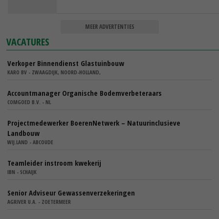
MEER ADVERTENTIES
VACATURES
Verkoper Binnendienst Glastuinbouw
KARO BV - ZWAAGDIJK, NOORD-HOLLAND,
Accountmanager Organische Bodemverbeteraars
COMGOED B.V. - NL
Projectmedewerker BoerenNetwerk – Natuurinclusieve
Landbouw
WIJ.LAND - ABCOUDE
Teamleider instroom kwekerij
IBN - SCHAIJK
Senior Adviseur Gewassenverzekeringen
AGRIVER U.A. - ZOETERMEER