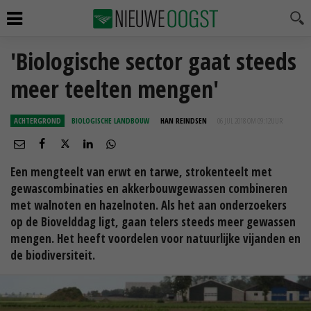
'Biologische sector gaat steeds
meer teelten mengen'
ACHTERGROND
BIOLOGISCHE LANDBOUW
HAN REINDSEN
06 JUL 2018 OM 09:12
UUR
Een mengteelt van erwt en tarwe, strokenteelt met
gewascombinaties en akkerbouwgewassen combineren
met walnoten en hazelnoten. Als het aan onderzoekers
op de Biovelddag ligt, gaan telers steeds meer gewassen
mengen. Het heeft voordelen voor natuurlijke vijanden en
de biodiversiteit.