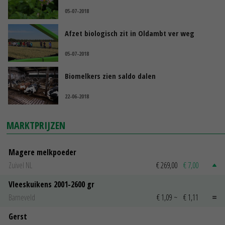
05-07-2018
Afzet biologisch zit in Oldambt ver weg
05-07-2018
Biomelkers zien saldo dalen
22-06-2018
MARKTPRIJZEN
Magere melkpoeder
Zuivel NL
€ 269,00
€ 7,00
Vleeskuikens 2001-2600 gr
Barneveld
€ 1,09
~
€ 1,11
Gerst