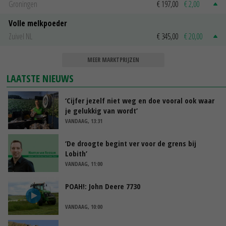
Groningen
€ 197,00
€ 2,00
Volle melkpoeder
Zuivel NL
€ 345,00
€ 20,00
MEER MARKTPRIJZEN
LAATSTE NIEUWS
‘Cijfer jezelf niet weg en doe vooral ook waar
je gelukkig van wordt’
VANDAAG, 13:31
‘De droogte begint ver voor de grens bij
Lobith’
VANDAAG, 11:00
POAH!: John Deere 7730
VANDAAG, 10:00