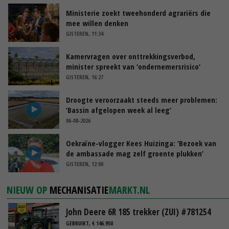
Ministerie zoekt tweehonderd agrariërs die
mee willen denken
GISTEREN, 11:34
Kamervragen over onttrekkingsverbod,
minister spreekt van ‘ondernemersrisico’
GISTEREN, 16:27
Droogte veroorzaakt steeds meer problemen:
‘Bassin afgelopen week al leeg’
06-08-2026
Oekraïne-vlogger Kees Huizinga: ‘Bezoek van
de ambassade mag zelf groente plukken’
GISTEREN, 12:00
NIEUW OP
MECHANISATIE
MARKT.NL
John Deere 6R 185 trekker (ZUI) #781254
GEBRUIKT, € 146.950