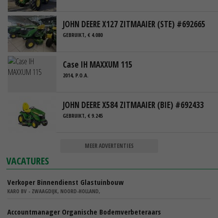
JOHN DEERE X127 ZITMAAIER (STE) #692665
GEBRUIKT, € 4.080
Case IH MAXXUM 115
2014, P.O.A.
JOHN DEERE X584 ZITMAAIER (BIE) #692433
GEBRUIKT, € 9.245
MEER ADVERTENTIES
VACATURES
Verkoper Binnendienst Glastuinbouw
KARO BV - ZWAAGDIJK, NOORD-HOLLAND,
Accountmanager Organische Bodemverbeteraars