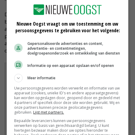
De wet- en regelgeving is in de praktijk een
belemmering, merkt Schoutsen. ‘Boeren zijn over het
Nieuwe Oogst vraagt om uw toestemming om uw
algemeen bang om bomen op landbouwgrond te
persoonsgegevens te gebruiken voor het volgende:
planten.’ Ook het verdienmodel is een punt van
aandacht. ‘Als je bomen plant, krijg je pas over een jaar
Gepersonaliseerde advertenties en content,
advertentie- en contentmetingen,
of tien opbrengst. Hoe overbrug je de eerste jaren?’
doelgroepenonderzoek en ontwikkeling van diensten
Informatie op een apparaat opslaan en/of openen
Op Biovelddag smaakt kwaliteit naar meer
De Biovelddag op de Broekemahoeve in Lelystad stond in het teken van
Meer informatie
het thema ‘Kwaliteit smaakt naar meer’. Bedrijven uit verschillende takken
van de biologische sector demonstreerden hoe zij kwaliteit toevoegen aan
Uw persoonsgegevens worden verwerkt en informatie van uw
apparaat (cookies, unieke ID's en andere apparaatgegevens)
de biologische keten. In de biologische sector zijn kwaliteit en diversiteit
kan worden opgeslagen door, geopend door en gedeeld met
belangrijke aspecten. Het risico is dat het streven naar hogere opbrengsten
4 partners of specifiek door deze site worden gebruikt. Wij en
ten koste gaat van de smaakkwaliteit van het product. Met onderzoek
onze partners kunnen precieze geolocatiegegevens
gebruiken.
Lijst met partners.
probeert de biologische sector dat te voorkomen. Zo wordt bij
pompoenen gekeken naar de effecten van verschillende oogstdata op de
Bepaalde leveranciers kunnen uw persoonsgegevens
verwerken op basis van gerechtvaardigd belang. U kunt
bewaarbaarheid. ‘Vroeger oogsten lijkt beter te zijn voor de kwaliteit’, zegt
hiertegen bezwaar maken door uw opties hieronder te
adviseur Christoffel den Herder van Delphy. Daarnaast ligt er een proefveld,