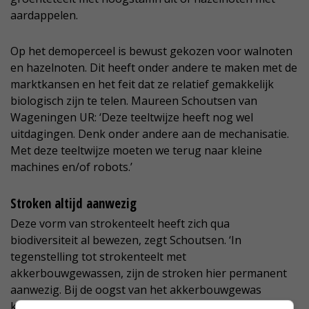
aardappelen.
Op het demoperceel is bewust gekozen voor walnoten
en hazelnoten. Dit heeft onder andere te maken met de
marktkansen en het feit dat ze relatief gemakkelijk
biologisch zijn te telen. Maureen Schoutsen van
Wageningen UR: ‘Deze teeltwijze heeft nog wel
uitdagingen. Denk onder andere aan de mechanisatie.
Met deze teeltwijze moeten we terug naar kleine
machines en/of robots.’
Stroken altijd aanwezig
Deze vorm van strokenteelt heeft zich qua
biodiversiteit al bewezen, zegt Schoutsen. ‘In
tegenstelling tot strokenteelt met
akkerbouwgewassen, zijn de stroken hier permanent
aanwezig. Bij de oogst van het akkerbouwgewas
kunnen dieren altijd schuilen in de strook ernaast.’