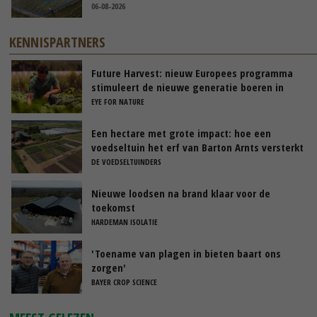
06-08-2026
KENNISPARTNERS
Future Harvest: nieuw Europees programma
stimuleert de nieuwe generatie boeren in
Nederland
EYE FOR NATURE
Een hectare met grote impact: hoe een
voedseltuin het erf van Barton Arnts versterkt
DE VOEDSELTUINDERS
Nieuwe loodsen na brand klaar voor de
toekomst
HARDEMAN ISOLATIE
'Toename van plagen in bieten baart ons
zorgen'
BAYER CROP SCIENCE