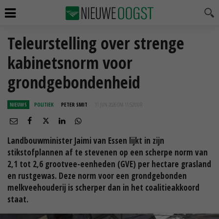
Teleurstelling over strenge
kabinetsnorm voor
grondgebondenheid
NIEUWS
POLITIEK
PETER SMIT
11 JUN 2026 OM 11:52
UUR
Landbouwminister Jaimi van Essen lijkt in zijn
stikstofplannen af te stevenen op een scherpe norm van
2,1 tot 2,6 grootvee-eenheden (GVE) per hectare grasland
en rustgewas. Deze norm voor een grondgebonden
melkveehouderij is scherper dan in het coalitieakkoord
staat.