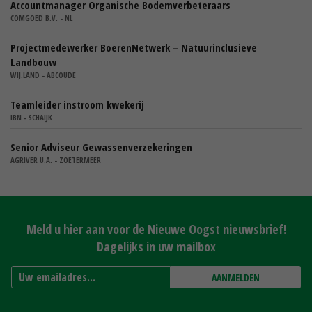
Accountmanager Organische Bodemverbeteraars
COMGOED B.V. - NL
Projectmedewerker BoerenNetwerk – Natuurinclusieve
Landbouw
WIJ.LAND - ABCOUDE
Teamleider instroom kwekerij
IBN - SCHAIJK
Senior Adviseur Gewassenverzekeringen
AGRIVER U.A. - ZOETERMEER
Meld u hier aan voor de Nieuwe Oogst nieuwsbrief!
Dagelijks in uw mailbox
AANMELDEN