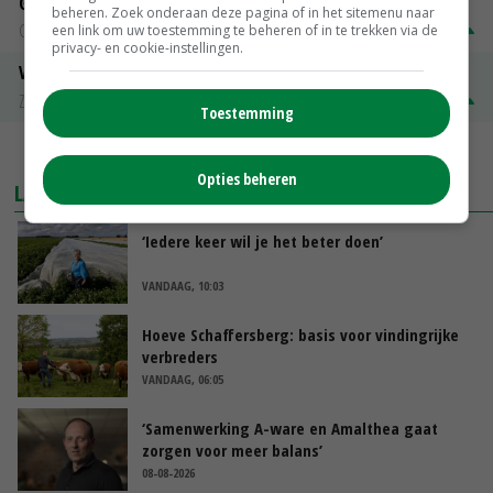
Gerst
beheren. Zoek onderaan deze pagina of in het sitemenu naar
Groningen
€ 197,00
€ 2,00
een link om uw toestemming te beheren of in te trekken via de
privacy- en cookie-instellingen.
Volle melkpoeder
Zuivel NL
€ 345,00
€ 20,00
Toestemming
MEER MARKTPRIJZEN
Opties beheren
LAATSTE NIEUWS
‘Iedere keer wil je het beter doen’
VANDAAG, 10:03
Hoeve Schaffersberg: basis voor vindingrijke
verbreders
VANDAAG, 06:05
‘Samenwerking A-ware en Amalthea gaat
zorgen voor meer balans’
08-08-2026