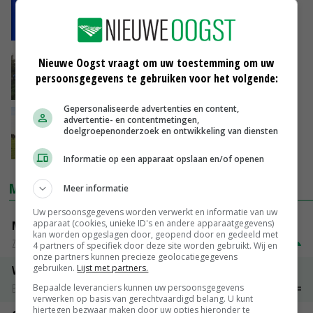
Dertigtal reacties op EU-consultatie over
grondgebonden melkveehouderij
11-05-2026
Voorzichtig herstel in stallenbouw melkvee
Nieuwe Oogst vraagt om uw toestemming om uw
persoonsgegevens te gebruiken voor het volgende:
04-11-2016
Gepersonaliseerde advertenties en content,
Van Dam, trek uw laarzen aan
advertentie- en contentmetingen,
doelgroepenonderzoek en ontwikkeling van diensten
22-10-2016
Informatie op een apparaat opslaan en/of openen
MARKTPRIJZEN
Meer informatie
Uw persoonsgegevens worden verwerkt en informatie van uw
apparaat (cookies, unieke ID's en andere apparaatgegevens)
Magere melkpoeder
kan worden opgeslagen door, geopend door en gedeeld met
Zuivel NL
€ 269,00
€ 7,00
4 partners of specifiek door deze site worden gebruikt. Wij en
onze partners kunnen precieze geolocatiegegevens
gebruiken.
Lijst met partners.
Vleeskuikens 2001-2600 gr
Barneveld
€ 1,09
~
€ 1,11
Bepaalde leveranciers kunnen uw persoonsgegevens
verwerken op basis van gerechtvaardigd belang. U kunt
hiertegen bezwaar maken door uw opties hieronder te