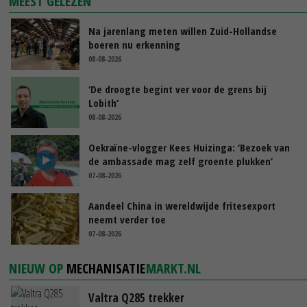
MEEST GELEZEN
Na jarenlang meten willen Zuid-Hollandse
boeren nu erkenning
08-08-2026
‘De droogte begint ver voor de grens bij
Lobith’
08-08-2026
Oekraïne-vlogger Kees Huizinga: ‘Bezoek van
de ambassade mag zelf groente plukken’
07-08-2026
Aandeel China in wereldwijde fritesexport
neemt verder toe
07-08-2026
NIEUW OP
MECHANISATIE
MARKT.NL
Valtra Q285 trekker