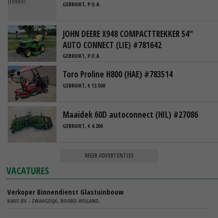
GEBRUIKT, P.O.A.
JOHN DEERE X948 COMPACTTREKKER 54"
AUTO CONNECT (LIE) #781642
GEBRUIKT, P.O.A.
Toro Proline H800 (HAE) #783514
GEBRUIKT, € 13.500
Maaidek 60D autoconnect (HIL) #27086
GEBRUIKT, € 4.200
MEER ADVERTENTIES
VACATURES
Verkoper Binnendienst Glastuinbouw
KARO BV - ZWAAGDIJK, NOORD-HOLLAND,