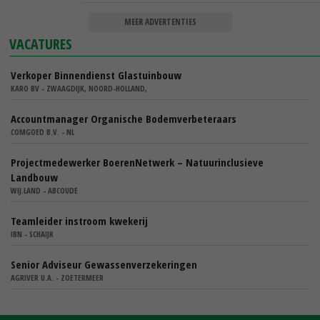
MEER ADVERTENTIES
VACATURES
Verkoper Binnendienst Glastuinbouw
KARO BV - ZWAAGDIJK, NOORD-HOLLAND,
Accountmanager Organische Bodemverbeteraars
COMGOED B.V. - NL
Projectmedewerker BoerenNetwerk – Natuurinclusieve
Landbouw
WIJ.LAND - ABCOUDE
Teamleider instroom kwekerij
IBN - SCHAIJK
Senior Adviseur Gewassenverzekeringen
AGRIVER U.A. - ZOETERMEER