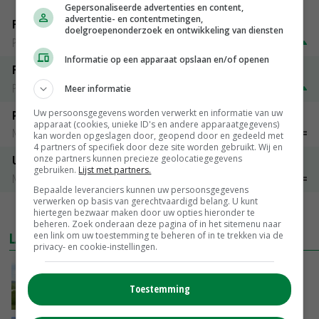
Gepersonaliseerde advertenties en content,
advertentie- en contentmetingen,
Fontane
doelgroepenonderzoek en ontwikkeling van diensten
PotatoNL
€ 15,00
~
€ 23,00
Informatie op een apparaat opslaan en/of openen
Fritesgeschikt NL Du Be
PotatoNL
€ 15,00
~
€ 23,00
Meer informatie
Uw persoonsgegevens worden verwerkt en informatie van uw
Peen
apparaat (cookies, unieke ID's en andere apparaatgegevens)
Noteringen
€ 26,00
~
€ 33,00
kan worden opgeslagen door, geopend door en gedeeld met
4 partners of specifiek door deze site worden gebruikt. Wij en
onze partners kunnen precieze geolocatiegegevens
Uien Middenmeer Geel 30-60% grof
gebruiken.
Lijst met partners.
Noteringen
€ 0,00
~
€ 0,00
Bepaalde leveranciers kunnen uw persoonsgegevens
verwerken op basis van gerechtvaardigd belang. U kunt
MEER MARKTPRIJZEN
hiertegen bezwaar maken door uw opties hieronder te
beheren. Zoek onderaan deze pagina of in het sitemenu naar
LAATSTE NIEUWS
een link om uw toestemming te beheren of in te trekken via de
privacy- en cookie-instellingen.
POAH!: John Deere 7730
Toestemming
VANDAAG, 10:00