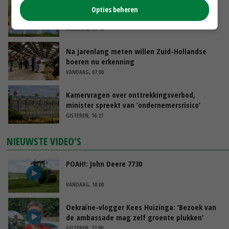
Geen vee meer op Noord-Hollandse zeedijken
Opties beheren
door aanhoudende droogte
VANDAAG, 09:48
Na jarenlang meten willen Zuid-Hollandse
boeren nu erkenning
VANDAAG, 07:00
Kamervragen over onttrekkingsverbod,
minister spreekt van ‘ondernemersrisico’
GISTEREN, 16:27
NIEUWSTE VIDEO'S
POAH!: John Deere 7730
VANDAAG, 10:00
Oekraïne-vlogger Kees Huizinga: ‘Bezoek van
de ambassade mag zelf groente plukken’
GISTEREN, 12:00