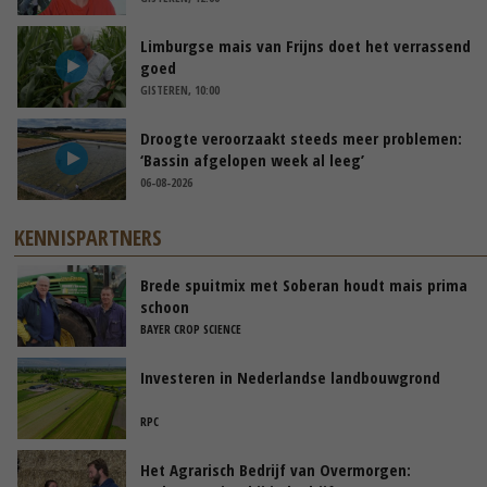
Limburgse mais van Frijns doet het verrassend
goed
GISTEREN, 10:00
Droogte veroorzaakt steeds meer problemen:
‘Bassin afgelopen week al leeg’
06-08-2026
KENNISPARTNERS
Brede spuitmix met Soberan houdt mais prima
schoon
BAYER CROP SCIENCE
Investeren in Nederlandse landbouwgrond
RPC
Het Agrarisch Bedrijf van Overmorgen: