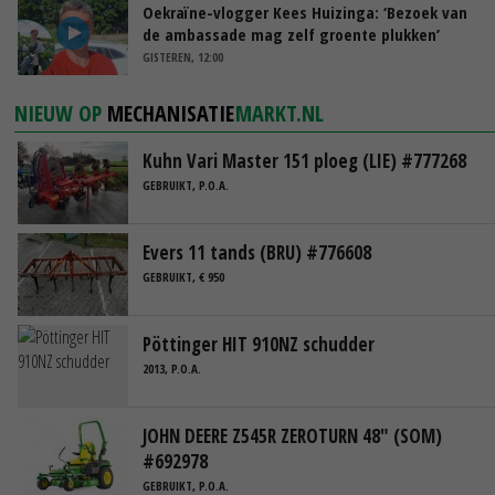
Oekraïne-vlogger Kees Huizinga: ‘Bezoek van
de ambassade mag zelf groente plukken’
GISTEREN, 12:00
NIEUW OP
MECHANISATIE
MARKT.NL
Kuhn Vari Master 151 ploeg (LIE) #777268
GEBRUIKT, P.O.A.
Evers 11 tands (BRU) #776608
GEBRUIKT, € 950
Pöttinger HIT 910NZ schudder
2013, P.O.A.
JOHN DEERE Z545R ZEROTURN 48" (SOM)
#692978
GEBRUIKT, P.O.A.