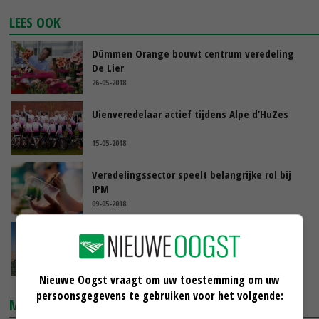
LEES OOK
Dümmen Orange bouwt centrum veredeling
De Lier
26-05-2018
Uienveredelaar actief tijdens Alpe d’HuZes
15-05-2018
Veredelingssector speelt belangrijke rol bij
IPM
09-05-2018
Bejo Seeds groeit in moestuin van Amerika
20-04-2018
Nieuwe Oogst vraagt om uw toestemming om uw
persoonsgegevens te gebruiken voor het volgende:
MARKTPRIJZEN