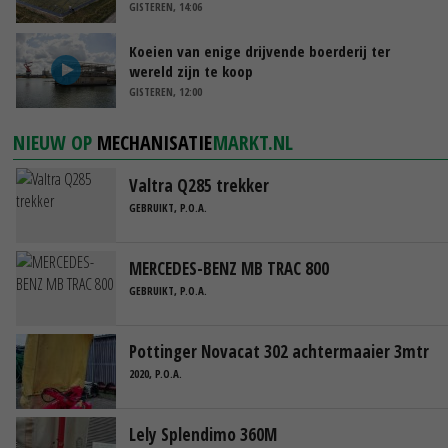
GISTEREN, 14:06
Koeien van enige drijvende boerderij ter
wereld zijn te koop
GISTEREN, 12:00
NIEUW OP
MECHANISATIE
MARKT.NL
Valtra Q285 trekker
GEBRUIKT, P.O.A.
MERCEDES-BENZ MB TRAC 800
GEBRUIKT, P.O.A.
Pottinger Novacat 302 achtermaaier 3mtr
2020, P.O.A.
Lely Splendimo 360M