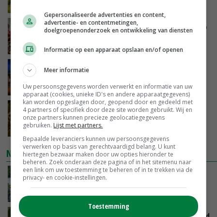
VANDAAG, 15:30
Gepersonaliseerde advertenties en content,
advertentie- en contentmetingen,
Oorlogen en El Niño stuwen voedselprijzen op
doelgroepenonderzoek en ontwikkeling van diensten
VANDAAG, 15:04
Informatie op een apparaat opslaan en/of openen
Nettowinst Royal A-ware onder druk ondanks
Meer informatie
hogere omzet
Uw persoonsgegevens worden verwerkt en informatie van uw
VANDAAG, 14:35
apparaat (cookies, unieke ID's en andere apparaatgegevens)
kan worden opgeslagen door, geopend door en gedeeld met
Aandeel China in wereldwijde fritesexport
4 partners of specifiek door deze site worden gebruikt. Wij en
onze partners kunnen precieze geolocatiegegevens
neemt verder toe
gebruiken.
Lijst met partners.
VANDAAG, 14:01
Bepaalde leveranciers kunnen uw persoonsgegevens
verwerken op basis van gerechtvaardigd belang. U kunt
NIEUWSTE VIDEO'S
hiertegen bezwaar maken door uw opties hieronder te
beheren. Zoek onderaan deze pagina of in het sitemenu naar
een link om uw toestemming te beheren of in te trekken via de
Oekraïne-vlogger Kees Huizinga: ‘Bezoek van
privacy- en cookie-instellingen.
de ambassade mag zelf groente plukken’
VANDAAG, 12:00
Toestemming
Limburgse mais van Frijns doet het verrassend