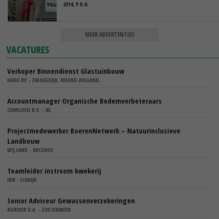
2014, P.O.A.
MEER ADVERTENTIES
VACATURES
Verkoper Binnendienst Glastuinbouw
KARO BV - ZWAAGDIJK, NOORD-HOLLAND,
Accountmanager Organische Bodemverbeteraars
COMGOED B.V. - NL
Projectmedewerker BoerenNetwerk – Natuurinclusieve
Landbouw
WIJ.LAND - ABCOUDE
Teamleider instroom kwekerij
IBN - SCHAIJK
Senior Adviseur Gewassenverzekeringen
AGRIVER U.A. - ZOETERMEER