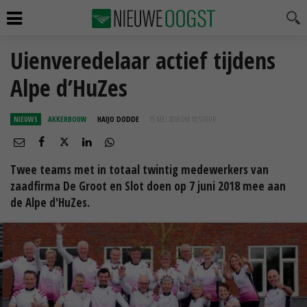
Uienveredelaar actief tijdens
Alpe d’HuZes
NIEUWS
AKKERBOUW
HAIJO DODDE
15 MEI 2018 OM 10:51
UUR
Twee teams met in totaal twintig medewerkers van
zaadfirma De Groot en Slot doen op 7 juni 2018 mee aan
de Alpe d'HuZes.