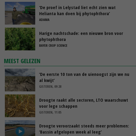
‘De proef in Lelystad liet echt zien wat
Helianta kan doen bij phytophthora’
ADAMA
Harige nachtschade: een nieuwe bron voor
phytophthora
BAYER CROP SCIENCE
MEEST GELEZEN
‘De eerste 10 ton van de uienoogst zijn we nu
al kwijt’
GISTEREN, 09:28
Droogte raakt alle sectoren, LTO waarschuwt
voor lege schappen
GISTEREN, 11:05
Droogte veroorzaakt steeds meer problemen:
‘Bassin afgelopen week al leeg’