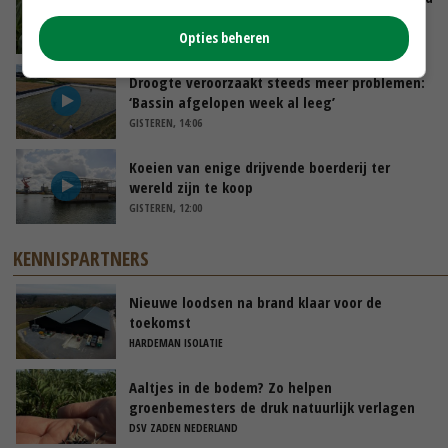
goed
Opties beheren
VANDAAG, 10:00
Droogte veroorzaakt steeds meer problemen:
‘Bassin afgelopen week al leeg’
GISTEREN, 14:06
Koeien van enige drijvende boerderij ter
wereld zijn te koop
GISTEREN, 12:00
KENNISPARTNERS
Nieuwe loodsen na brand klaar voor de
toekomst
HARDEMAN ISOLATIE
Aaltjes in de bodem? Zo helpen
groenbemesters de druk natuurlijk verlagen
DSV ZADEN NEDERLAND