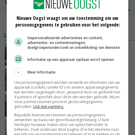
Volle melkpoeder
Zuivel NL
€ 345,00
€ 20,00
Nieuwe Oogst vraagt om uw toestemming om uw
persoonsgegevens te gebruiken voor het volgende:
MEER MARKTPRIJZEN
LAATSTE NIEUWS
Gepersonaliseerde advertenties en content,
advertentie- en contentmetingen,
doelgroepenonderzoek en ontwikkeling van diensten
‘Iedere keer wil je het beter doen’
Informatie op een apparaat opslaan en/of openen
VANDAAG, 10:03
Meer informatie
Hoeve Schaffersberg: basis voor vindingrijke
verbreders
Uw persoonsgegevens worden verwerkt en informatie van uw
VANDAAG, 06:05
apparaat (cookies, unieke ID's en andere apparaatgegevens)
kan worden opgeslagen door, geopend door en gedeeld met
4 partners of specifiek door deze site worden gebruikt. Wij en
‘Samenwerking A-ware en Amalthea gaat
onze partners kunnen precieze geolocatiegegevens
zorgen voor meer balans’
gebruiken.
Lijst met partners.
08-08-2026
Bepaalde leveranciers kunnen uw persoonsgegevens
verwerken op basis van gerechtvaardigd belang. U kunt
hiertegen bezwaar maken door uw opties hieronder te
Internationale vraag naar geitenzuivel blijft
beheren. Zoek onderaan deze pagina of in het sitemenu naar
groot: Nederland in Europese top
een link om uw toestemming te beheren of in te trekken via de