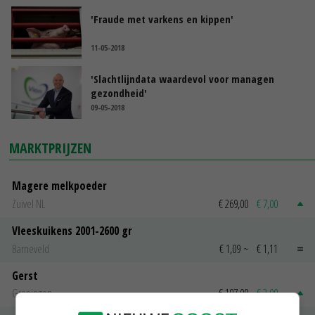
'Fraude met varkens en kippen'
11-05-2018
'Slachtlijndata waardevol voor managen
gezondheid'
09-05-2018
MARKTPRIJZEN
Magere melkpoeder
Zuivel NL
€ 269,00
€ 7,00
Vleeskuikens 2001-2600 gr
Barneveld
€ 1,09
~
€ 1,11
Gerst
Groningen
€ 197,00
€ 2,00