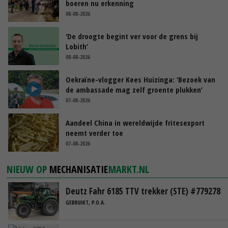
boeren nu erkenning
08-08-2026
‘De droogte begint ver voor de grens bij
Lobith’
08-08-2026
Oekraïne-vlogger Kees Huizinga: ‘Bezoek van
de ambassade mag zelf groente plukken’
07-08-2026
Aandeel China in wereldwijde fritesexport
neemt verder toe
07-08-2026
NIEUW OP
MECHANISATIE
MARKT.NL
Deutz Fahr 6185 TTV trekker (STE) #779278
GEBRUIKT, P.O.A.