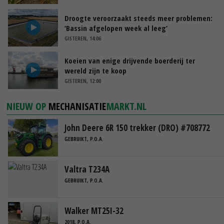
Droogte veroorzaakt steeds meer problemen:
‘Bassin afgelopen week al leeg’
GISTEREN, 14:06
Koeien van enige drijvende boerderij ter
wereld zijn te koop
GISTEREN, 12:00
NIEUW OP
MECHANISATIE
MARKT.NL
John Deere 6R 150 trekker (DRO) #708772
GEBRUIKT, P.O.A.
Valtra T234A
GEBRUIKT, P.O.A.
Walker MT25I-32
2018, P.O.A.