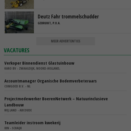
Deutz Fahr trommelschudder
GEBRUIKT, P.O.A.
MEER ADVERTENTIES
VACATURES
Verkoper Binnendienst Glastuinbouw
KARO BV - ZWAAGDIJK, NOORD-HOLLAND,
Accountmanager Organische Bodemverbeteraars
COMGOED B.V. - NL
Projectmedewerker BoerenNetwerk – Natuurinclusieve
Landbouw
WIJ.LAND - ABCOUDE
Teamleider instroom kwekerij
IBN - SCHAIJK