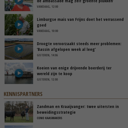
de ambassade mag zelf groente plukken’
VANDAAG, 12:00
Limburgse mais van Frijns doet het verrassend
goed
VANDAAG, 10:00
Droogte veroorzaakt steeds meer problemen:
‘Bassin afgelopen week al leeg’
GISTEREN, 14:06
Koeien van enige drijvende boerderij ter
wereld zijn te koop
GISTEREN, 12:00
KENNISPARTNERS
Zandman en Kraaijvanger: twee uitersten in
beweidingsstrategie
CONO KAASMAKERS