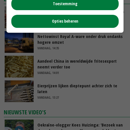
Toestemming
Oorlogen en El Niño stuwen voedselprijzen op
Opties beheren
VANDAAG, 15:04
Nettowinst Royal A-ware onder druk ondanks
hogere omzet
VANDAAG, 14:35
Aandeel China in wereldwijde fritesexport
neemt verder toe
VANDAAG, 14:01
Eierprijzen lijken dieptepunt achter zich te
laten
VANDAAG, 13:27
NIEUWSTE VIDEO'S
Oekraïne-vlogger Kees Huizinga: ‘Bezoek van