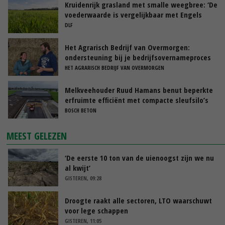
Kruidenrijk grasland met smalle weegbree: ‘De
voederwaarde is vergelijkbaar met Engels
raaigras’
DLF
Het Agrarisch Bedrijf van Overmorgen:
ondersteuning bij je bedrijfsovernameproces
HET AGRARISCH BEDRIJF VAN OVERMORGEN
Melkveehouder Ruud Hamans benut beperkte
erfruimte efficiënt met compacte sleufsilo’s
BOSCH BETON
MEEST GELEZEN
‘De eerste 10 ton van de uienoogst zijn we nu
al kwijt’
GISTEREN, 09:28
Droogte raakt alle sectoren, LTO waarschuwt
voor lege schappen
GISTEREN, 11:05