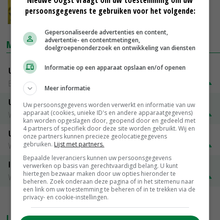
onderzoek
persoonsgegevens te gebruiken voor het volgende:
23-04-2018
Gepersonaliseerde advertenties en content,
advertentie- en contentmetingen,
MARKTPRIJZEN
doelgroepenonderzoek en ontwikkeling van diensten
Informatie op een apparaat opslaan en/of openen
Uitbetaalprijs DCA BestPigletPrice
Biggen weekprijzen
€ 26,50
€ 0,50
Meer informatie
Uitbetaalprijs Compaxo
Uw persoonsgegevens worden verwerkt en informatie van uw
apparaat (cookies, unieke ID's en andere apparaatgegevens)
Vleesvarkens
€ 1,32
€ 0,10
kan worden opgeslagen door, geopend door en gedeeld met
4 partners of specifiek door deze site worden gebruikt. Wij en
Uitbetaalprijs Van Rooi Meat
onze partners kunnen precieze geolocatiegegevens
gebruiken.
Lijst met partners.
Vleesvarkens
€ 1,25
€ 0,10
Bepaalde leveranciers kunnen uw persoonsgegevens
ISN prijs Frankrijk
verwerken op basis van gerechtvaardigd belang. U kunt
hiertegen bezwaar maken door uw opties hieronder te
Vleesvarkens
€ 1,78
€ 0,06
beheren. Zoek onderaan deze pagina of in het sitemenu naar
een link om uw toestemming te beheren of in te trekken via de
privacy- en cookie-instellingen.
MEER MARKTPRIJZEN
LAATSTE NIEUWS