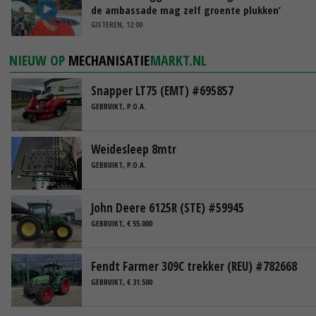
de ambassade mag zelf groente plukken’
GISTEREN, 12:00
NIEUW OP
MECHANISATIE
MARKT.NL
Snapper LT75 (EMT) #695857
GEBRUIKT, P.O.A.
Weidesleep 8mtr
GEBRUIKT, P.O.A.
John Deere 6125R (STE) #59945
GEBRUIKT, € 55.000
Fendt Farmer 309C trekker (REU) #782668
GEBRUIKT, € 31.500