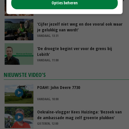
Opties beheren
groeit door schaalvergroting
VANDAAG, 15:20
‘Cijfer jezelf niet weg en doe vooral ook waar
je gelukkig van wordt’
VANDAAG, 13:31
‘De droogte begint ver voor de grens bij
Lobith’
VANDAAG, 11:00
NIEUWSTE VIDEO'S
POAH!: John Deere 7730
VANDAAG, 10:00
Oekraïne-vlogger Kees Huizinga: ‘Bezoek van
de ambassade mag zelf groente plukken’
GISTEREN, 12:00