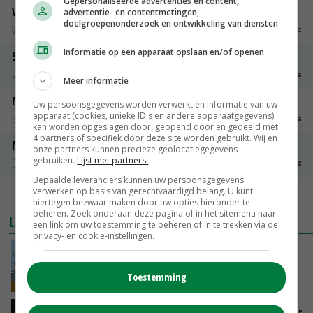
Gepersonaliseerde advertenties en content,
Vleeskuikens Barneveld tot 2000 gr
advertentie- en contentmetingen,
doelgroepenonderzoek en ontwikkeling van diensten
Weekcijfers
€ 1,09
~
€ 1,11
Informatie op een apparaat opslaan en/of openen
Slachtkippen Barneveld Moederdieren (> 3,5 kg)
Weekcijfers
€ 0,85
€ 0,00
Meer informatie
Maat 48
Uw persoonsgegevens worden verwerkt en informatie van uw
apparaat (cookies, unieke ID's en andere apparaatgegevens)
Barneveld kooieieren
€ 7,15
€ 0,00
kan worden opgeslagen door, geopend door en gedeeld met
4 partners of specifiek door deze site worden gebruikt. Wij en
Maat 54
onze partners kunnen precieze geolocatiegegevens
gebruiken.
Lijst met partners.
Barneveld kooieieren
€ 9,10
€ 0,00
Bepaalde leveranciers kunnen uw persoonsgegevens
verwerken op basis van gerechtvaardigd belang. U kunt
MEER MARKTPRIJZEN
hiertegen bezwaar maken door uw opties hieronder te
beheren. Zoek onderaan deze pagina of in het sitemenu naar
LAATSTE NIEUWS
een link om uw toestemming te beheren of in te trekken via de
privacy- en cookie-instellingen.
Internationale vraag naar geitenzuivel blijft
groot: Nederland in Europese top
Toestemming
VANDAAG, 15:33
Vlaamse varkensstapel krimpt, pluimveesector