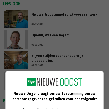
LEES OOK
Nieuwe droogtunnel zorgt voor veel werk
07-03-2018
Fipronil, wat een impact!
02-08-2017
Blijven strijden voor behoud vrije-
uitloopstatus
08-06-2017
Duimen en hopen dat vogelgriep zo weer
over is
22-12-2016
Nieuwe Oogst vraagt om uw toestemming om uw
persoonsgegevens te gebruiken voor het volgende:
MARKTPRIJZEN