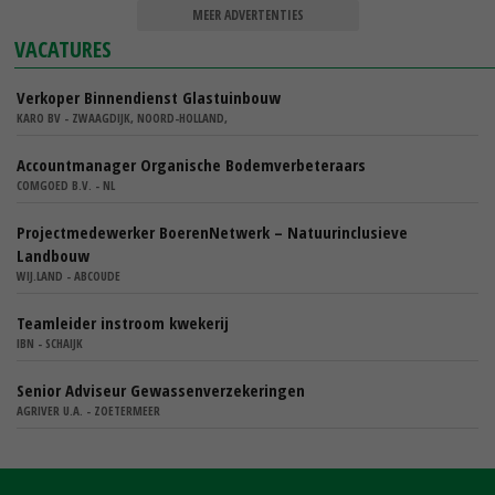
MEER ADVERTENTIES
VACATURES
Verkoper Binnendienst Glastuinbouw
KARO BV - ZWAAGDIJK, NOORD-HOLLAND,
Accountmanager Organische Bodemverbeteraars
COMGOED B.V. - NL
Projectmedewerker BoerenNetwerk – Natuurinclusieve
Landbouw
WIJ.LAND - ABCOUDE
Teamleider instroom kwekerij
IBN - SCHAIJK
Senior Adviseur Gewassenverzekeringen
AGRIVER U.A. - ZOETERMEER