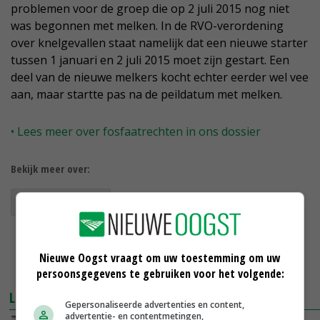
problemen voor de groep die op 2 juli 2015 nog niet
was begonnen met melken. In de RVO-verordening
over knelgevallen staat namelijk dat een nieuwe starter
tussen 1 januari en 2 juli 2015 moet zijn gestart. Een
deel van de nieuwe melkers kocht echter eerder wel vee
aan, maar startte pas na de peildatum met melken.
• Lees meer over fosfaatrechten in ons dossier
Bekijk meer over:
fosfaatrechten
Nieuwe Oogst vraagt om uw toestemming om uw
persoonsgegevens te gebruiken voor het volgende:
LEES OOK
Gepersonaliseerde advertenties en content,
advertentie- en contentmetingen,