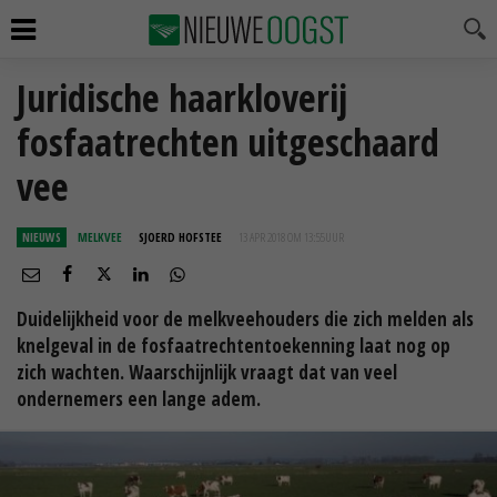
Juridische haarkloverij
fosfaatrechten uitgeschaard
vee
NIEUWS
MELKVEE
SJOERD HOFSTEE
13 APR 2018 OM 13:55
UUR
Duidelijkheid voor de melkveehouders die zich melden als
knelgeval in de fosfaatrechtentoekenning laat nog op
zich wachten. Waarschijnlijk vraagt dat van veel
ondernemers een lange adem.