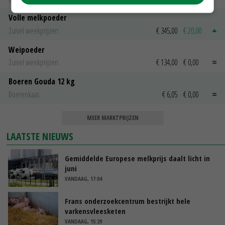
Volle melkpoeder
Zuivel weekprijzen
€ 345,00
€ 20,00
Weipoeder
Zuivel weekprijzen
€ 134,00
€ 0,00
Boeren Gouda 12 kg
Boerenkaas
€ 6,05
€ 0,00
MEER MARKTPRIJZEN
LAATSTE NIEUWS
Gemiddelde Europese melkprijs daalt licht in
juni
VANDAAG, 17:04
Frans onderzoekcentrum bestrijkt hele
varkensvleesketen
VANDAAG, 15:29