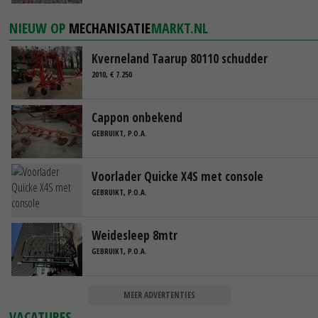
NIEUW OP
MECHANISATIE
MARKT.NL
Kverneland Taarup 80110 schudder
2010, € 7.250
Cappon onbekend
GEBRUIKT, P.O.A.
Voorlader Quicke X4S met console
GEBRUIKT, P.O.A.
Weidesleep 8mtr
GEBRUIKT, P.O.A.
MEER ADVERTENTIES
VACATURES