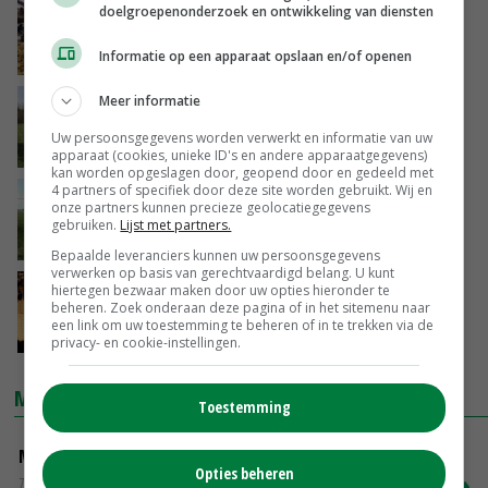
doelgroepenonderzoek en ontwikkeling van diensten
Fosfaatrechten fiscaal aftrekbaar
Informatie op een apparaat opslaan en/of openen
11-04-2018
Meer informatie
Vrijstelling vleesvee enorme strijd
Uw persoonsgegevens worden verwerkt en informatie van uw
11-04-2018
apparaat (cookies, unieke ID's en andere apparaatgegevens)
kan worden opgeslagen door, geopend door en gedeeld met
4 partners of specifiek door deze site worden gebruikt. Wij en
Fosfaatbank op 1 september open
onze partners kunnen precieze geolocatiegegevens
gebruiken.
Lijst met partners.
30-03-2018
Bepaalde leveranciers kunnen uw persoonsgegevens
verwerken op basis van gerechtvaardigd belang. U kunt
SZH wil ook oplossing zeldzame
hiertegen bezwaar maken door uw opties hieronder te
beheren. Zoek onderaan deze pagina of in het sitemenu naar
melkveerassen
een link om uw toestemming te beheren of in te trekken via de
30-03-2018
privacy- en cookie-instellingen.
MARKTPRIJZEN
Toestemming
Magere melkpoeder
Opties beheren
Zuivel weekprijzen
€ 269,00
€ 7,00