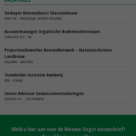
Verkoper Binnendienst Glastuinbouw
KARO BV - ZWAAGDIJK, NOORD-HOLLAND,
Accountmanager Organische Bodemverbeteraars
COMGOED B.V. - NL
Projectmedewerker BoerenNetwerk – Natuurinclusieve
Landbouw
WIJ.LAND - ABCOUDE
Teamleider instroom kwekerij
IBN - SCHAIJK
Senior Adviseur Gewassenverzekeringen
AGRIVER U.A. - ZOETERMEER
Meld u hier aan voor de Nieuwe Oogst nieuwsbrief!