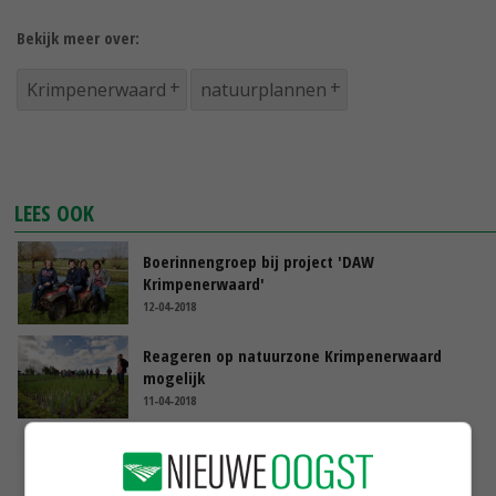
Bekijk meer over:
Krimpenerwaard
natuurplannen
LEES OOK
Boerinnengroep bij project 'DAW
Krimpenerwaard'
12-04-2018
Reageren op natuurzone Krimpenerwaard
mogelijk
11-04-2018
Boeren Krimpenerwaard werken aan
waterkwaliteit
04-04-2018