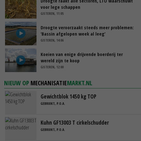
Droogte raakt alle sectoren, LTO waarschuwt
voor lege schappen
GISTEREN, 11:05
Droogte veroorzaakt steeds meer problemen:
‘Bassin afgelopen week al leeg’
GISTEREN, 14:06
Koeien van enige drijvende boerderij ter
wereld zijn te koop
GISTEREN, 12:00
NIEUW OP
MECHANISATIE
MARKT.NL
Gewichtblok 1450 kg TOP
GEBRUIKT, P.O.A.
Kuhn GF13003 T cirkelschudder
GEBRUIKT, P.O.A.