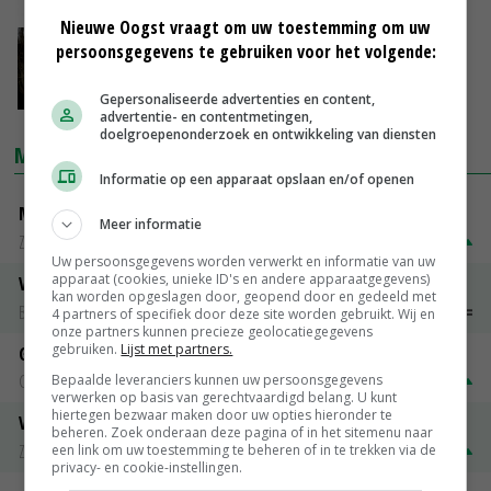
Nieuwe Oogst vraagt om uw toestemming om uw
Jaar van de waarheid in de Krimpenerwaard
persoonsgegevens te gebruiken voor het volgende:
08-02-2018
Gepersonaliseerde advertenties en content,
advertentie- en contentmetingen,
doelgroepenonderzoek en ontwikkeling van diensten
MARKTPRIJZEN
Informatie op een apparaat opslaan en/of openen
Magere melkpoeder
Meer informatie
Zuivel NL
€ 269,00
€ 7,00
Uw persoonsgegevens worden verwerkt en informatie van uw
apparaat (cookies, unieke ID's en andere apparaatgegevens)
Vleeskuikens 2001-2600 gr
kan worden opgeslagen door, geopend door en gedeeld met
Barneveld
€ 1,09
~
€ 1,11
4 partners of specifiek door deze site worden gebruikt. Wij en
onze partners kunnen precieze geolocatiegegevens
gebruiken.
Lijst met partners.
Gerst
Groningen
€ 197,00
€ 2,00
Bepaalde leveranciers kunnen uw persoonsgegevens
verwerken op basis van gerechtvaardigd belang. U kunt
hiertegen bezwaar maken door uw opties hieronder te
Volle melkpoeder
beheren. Zoek onderaan deze pagina of in het sitemenu naar
Zuivel NL
€ 345,00
€ 20,00
een link om uw toestemming te beheren of in te trekken via de
privacy- en cookie-instellingen.