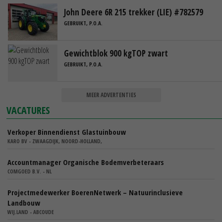
John Deere 6R 215 trekker (LIE) #782579
GEBRUIKT, P.O.A.
Gewichtblok 900 kgTOP zwart
GEBRUIKT, P.O.A.
MEER ADVERTENTIES
VACATURES
Verkoper Binnendienst Glastuinbouw
KARO BV - ZWAAGDIJK, NOORD-HOLLAND,
Accountmanager Organische Bodemverbeteraars
COMGOED B.V. - NL
Projectmedewerker BoerenNetwerk – Natuurinclusieve
Landbouw
WIJ.LAND - ABCOUDE