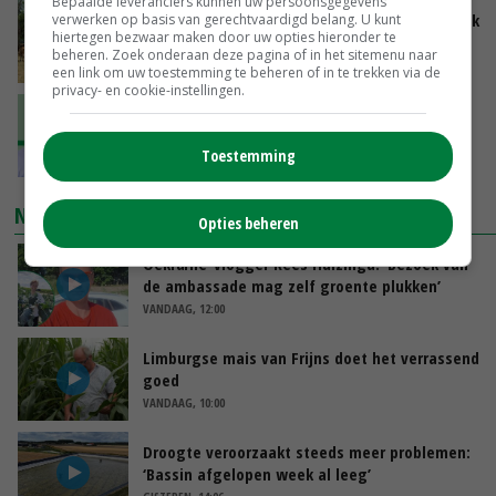
Bepaalde leveranciers kunnen uw persoonsgegevens
Droogte zet Britse melkveehouderij onder druk
verwerken op basis van gerechtvaardigd belang. U kunt
hiertegen bezwaar maken door uw opties hieronder te
beheren. Zoek onderaan deze pagina of in het sitemenu naar
VANDAAG, 11:04
een link om uw toestemming te beheren of in te trekken via de
privacy- en cookie-instellingen.
‘Ga uit van eigen kracht en versterk elkaar’
Toestemming
VANDAAG, 11:01
NIEUWSTE VIDEO'S
Opties beheren
Oekraïne-vlogger Kees Huizinga: ‘Bezoek van
de ambassade mag zelf groente plukken’
VANDAAG, 12:00
Limburgse mais van Frijns doet het verrassend
goed
VANDAAG, 10:00
Droogte veroorzaakt steeds meer problemen:
‘Bassin afgelopen week al leeg’