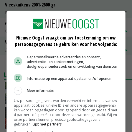
Vleeskuikens 2001-2600 gr
Barneveld
€ 1,09
~
€ 1,11
Gerst
Groningen
€ 197,00
€ 2,00
Nieuwe Oogst vraagt om uw toestemming om uw
Volle melkpoeder
persoonsgegevens te gebruiken voor het volgende:
Zuivel NL
€ 345,00
€ 20,00
Gepersonaliseerde advertenties en content,
advertentie- en contentmetingen,
MEER MARKTPRIJZEN
doelgroepenonderzoek en ontwikkeling van diensten
LAATSTE NIEUWS
Informatie op een apparaat opslaan en/of openen
Oekraïne-vlogger Kees Huizinga: ‘Bezoek van
Meer informatie
de ambassade mag zelf groente plukken’
VANDAAG, 12:00
Uw persoonsgegevens worden verwerkt en informatie van uw
apparaat (cookies, unieke ID's en andere apparaatgegevens)
kan worden opgeslagen door, geopend door en gedeeld met
Ministerie zoekt tweehonderd agrariërs die
4 partners of specifiek door deze site worden gebruikt. Wij en
mee willen denken
onze partners kunnen precieze geolocatiegegevens
gebruiken.
Lijst met partners.
VANDAAG, 11:34