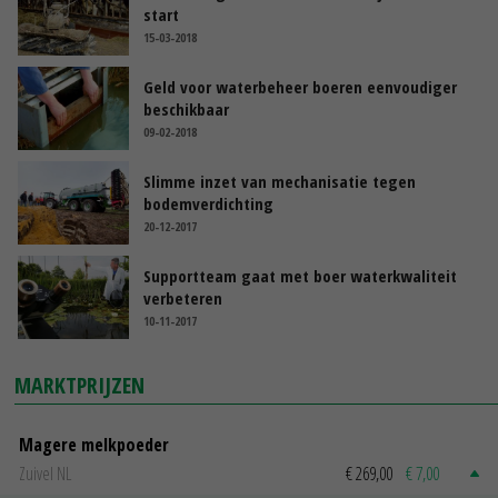
start
15-03-2018
Geld voor waterbeheer boeren eenvoudiger
beschikbaar
09-02-2018
Slimme inzet van mechanisatie tegen
bodemverdichting
20-12-2017
Supportteam gaat met boer waterkwaliteit
verbeteren
10-11-2017
MARKTPRIJZEN
Magere melkpoeder
Zuivel NL
€ 269,00
€ 7,00