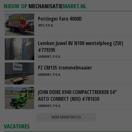
NIEUW OP
MECHANISATIE
MARKT.NL
Pottinger Faro 4000D
2011, P.O.A.
Lemken Juwel 8V N100 wentelploeg (ZUI)
#779395
GEBRUIKT, P.O.A.
PZ CM135 trommelmaaier
GEBRUIKT, P.O.A.
JOHN DEERE X940 COMPACTTREKKER 54"
AUTO CONNECT (REU) #781630
GEBRUIKT, P.O.A.
MEER ADVERTENTIES
VACATURES