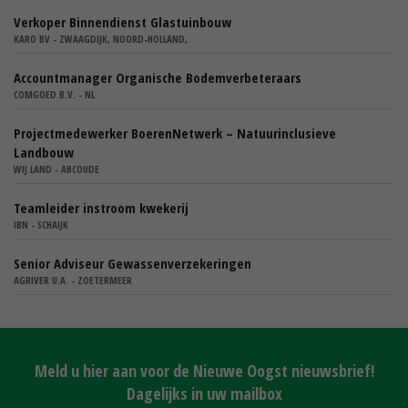
Verkoper Binnendienst Glastuinbouw
KARO BV - ZWAAGDIJK, NOORD-HOLLAND,
Accountmanager Organische Bodemverbeteraars
COMGOED B.V. - NL
Projectmedewerker BoerenNetwerk – Natuurinclusieve
Landbouw
WIJ.LAND - ABCOUDE
Teamleider instroom kwekerij
IBN - SCHAIJK
Senior Adviseur Gewassenverzekeringen
AGRIVER U.A. - ZOETERMEER
Meld u hier aan voor de Nieuwe Oogst nieuwsbrief!
Dagelijks in uw mailbox