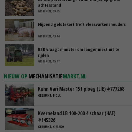
achterstand
GISTEREN, 09:35
Nijpend geldtekort treft vleesvarkenshouders
GISTEREN, 13:14
BBB vraagt minister om langer mest uit te
rijden
GISTEREN, 15:47
NIEUW OP
MECHANISATIE
MARKT.NL
Kuhn Vari Master 151 ploeg (LIE) #777268
GEBRUIKT, P.O.A.
Kverneland LB 100-200 4 schaar (HAE)
#145326
GEBRUIKT, € 23.500