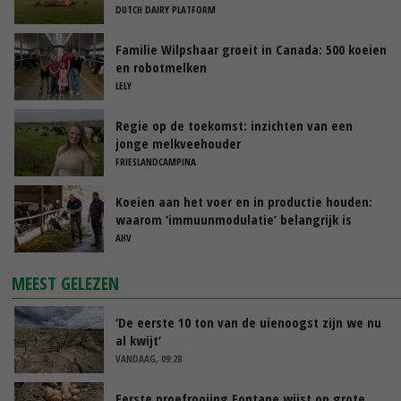
DUTCH DAIRY PLATFORM
Familie Wilpshaar groeit in Canada: 500 koeien
en robotmelken
LELY
Regie op de toekomst: inzichten van een
jonge melkveehouder
FRIESLANDCAMPINA
Koeien aan het voer en in productie houden:
waarom ‘immuunmodulatie’ belangrijk is
tijdens de transitieperiode
AHV
MEEST GELEZEN
‘De eerste 10 ton van de uienoogst zijn we nu
al kwijt’
VANDAAG, 09:28
Eerste proefrooiing Fontane wijst op grote