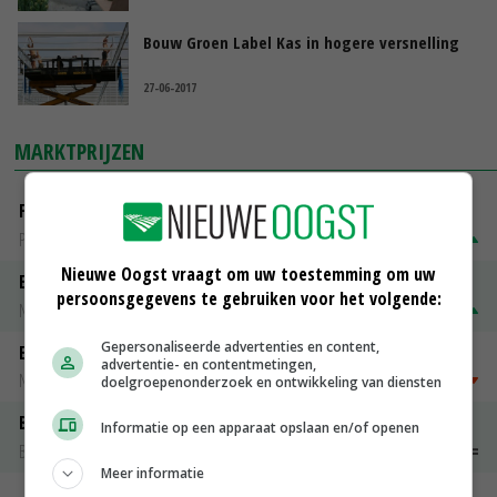
Bouw Groen Label Kas in hogere versnelling
27-06-2017
MARKTPRIJZEN
Fritesgeschikt NL Du Be
PotatoNL
€ 15,00
~
€ 23,00
Nieuwe Oogst vraagt om uw toestemming om uw
Emmeloord Tarwe
persoonsgegevens te gebruiken voor het volgende:
Noteringen
€ 210,00
~
€ 216,00
Gepersonaliseerde advertenties en content,
Emmeloord Schaaltjespeen
advertentie- en contentmetingen,
Noteringen
€ 5,00
~
€ 20,00
doelgroepenonderzoek en ontwikkeling van diensten
Bintje A 28/35
Informatie op een apparaat opslaan en/of openen
Bintje Info
€ 48,00
~
€ 52,00
Meer informatie