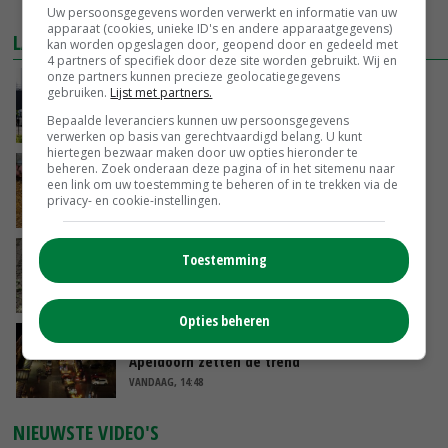
MEER MARKTPRIJZEN
Uw persoonsgegevens worden verwerkt en informatie van uw
apparaat (cookies, unieke ID's en andere apparaatgegevens)
LAATSTE NIEUWS
kan worden opgeslagen door, geopend door en gedeeld met
4 partners of specifiek door deze site worden gebruikt. Wij en
onze partners kunnen precieze geolocatiegegevens
Gemiddelde Europese melkprijs daalt licht in
gebruiken.
Lijst met partners.
juni
Bepaalde leveranciers kunnen uw persoonsgegevens
VANDAAG, 17:04
verwerken op basis van gerechtvaardigd belang. U kunt
hiertegen bezwaar maken door uw opties hieronder te
beheren. Zoek onderaan deze pagina of in het sitemenu naar
Frans onderzoekcentrum bestrijkt hele
een link om uw toestemming te beheren of in te trekken via de
varkensvleesketen
privacy- en cookie-instellingen.
VANDAAG, 15:29
Emmeloord noteert eerste zaaiuien op
Toestemming
maximaal 20 euro
VANDAAG, 14:59
Opties beheren
Spontane boerenacties in Twente en
Apeldoorn zetten de trend
VANDAAG, 14:48
NIEUWSTE VIDEO'S