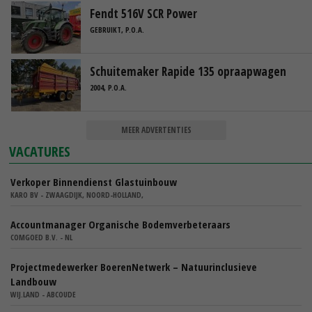
Fendt 516V SCR Power
GEBRUIKT, P.O.A.
Schuitemaker Rapide 135 opraapwagen
2004, P.O.A.
MEER ADVERTENTIES
VACATURES
Verkoper Binnendienst Glastuinbouw
KARO BV - ZWAAGDIJK, NOORD-HOLLAND,
Accountmanager Organische Bodemverbeteraars
COMGOED B.V. - NL
Projectmedewerker BoerenNetwerk – Natuurinclusieve
Landbouw
WIJ.LAND - ABCOUDE