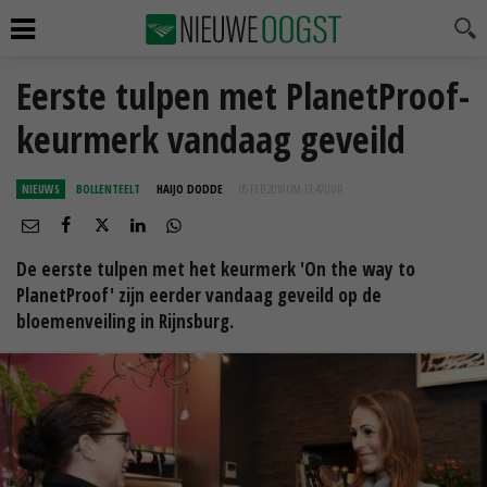
Eerste tulpen met PlanetProof-
keurmerk vandaag geveild
NIEUWS
BOLLENTEELT
HAIJO DODDE
05 FEB 2018 OM 13:47
UUR
De eerste tulpen met het keurmerk 'On the way to
PlanetProof' zijn eerder vandaag geveild op de
bloemenveiling in Rijnsburg.