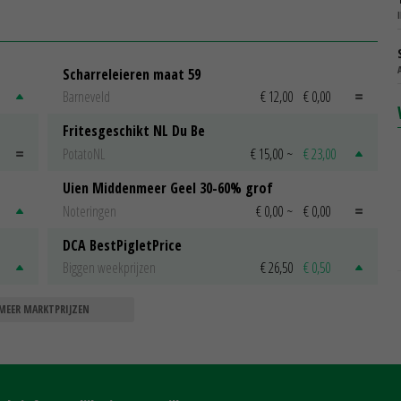
Scharreleieren maat 59
Barneveld
€ 12,00
€ 0,00
Fritesgeschikt NL Du Be
PotatoNL
€ 15,00
~
€ 23,00
Uien Middenmeer Geel 30-60% grof
Noteringen
€ 0,00
~
€ 0,00
DCA BestPigletPrice
Biggen weekprijzen
€ 26,50
€ 0,50
MEER MARKTPRIJZEN