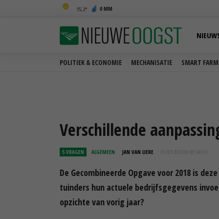
0 MM
15,2
NIEUW
POLITIEK & ECONOMIE
MECHANISATIE
SMART FARM
Verschillende aanpassi
5 VRAGEN
ALGEMEEN
JAN VAN LIERE
01 FEB 2018 OM 08:34
UUR
De Gecombineerde Opgave voor 2018 is deze 
tuinders hun actuele bedrijfsgegevens invoe
opzichte van vorig jaar?