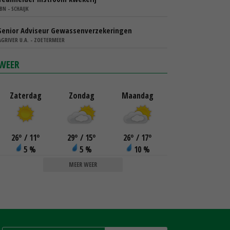
IBN - SCHAIJK
Senior Adviseur Gewassenverzekeringen
AGRIVER U.A. - ZOETERMEER
WEER
Zaterdag
Zondag
Maandag
26
°
/ 11
°
29
°
/ 15
°
26
°
/ 17
°
5 %
5 %
10 %
MEER WEER