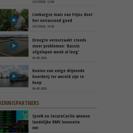
GISTEREN, 12:00
Limburgse mais van Frijns doet
het verrassend goed
GISTEREN, 10:00
Droogte veroorzaakt steeds
meer problemen: ‘Bassin
afgelopen week al leeg’
06-08-2026
Koeien van enige drijvende
boerderij ter wereld zijn te
koop
06-08-2026
KENNISPARTNERS
SyreN en SecureCattle winnen
landelijke RMV Innovatie
Awards
RMV