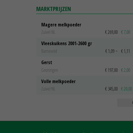
MARKTPRIJZEN
Magere melkpoeder
Zuivel NL
€ 269,00
€ 7,00
Vleeskuikens 2001-2600 gr
Barneveld
€ 1,09
~
€ 1,11
Gerst
Groningen
€ 197,00
€ 2,00
Volle melkpoeder
Zuivel NL
€ 345,00
€ 20,00