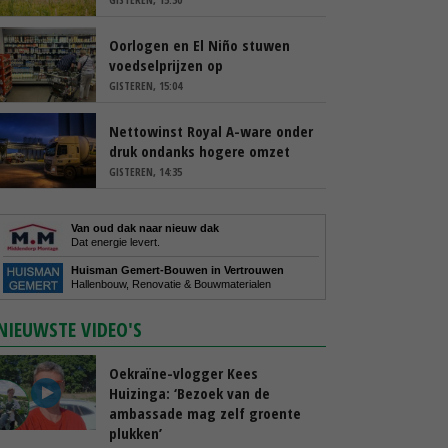
Oorlogen en El Niño stuwen
voedselprijzen op
GISTEREN, 15:04
Nettowinst Royal A-ware onder
druk ondanks hogere omzet
GISTEREN, 14:35
Van oud dak naar nieuw dak
Dat energie levert.
Huisman Gemert-Bouwen in Vertrouwen
Hallenbouw, Renovatie & Bouwmaterialen
NIEUWSTE VIDEO'S
Oekraïne-vlogger Kees
Huizinga: ‘Bezoek van de
ambassade mag zelf groente
plukken’