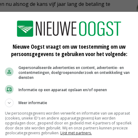
nu alsnog de kans vijf jaar lang de betaling te
isen?
ende verbeteringen in aangebracht. Zo worden bedrijven
Nieuwe Oogst vraagt om uw toestemming om uw
nd grasland vrijgesteld van de vergroeningseisen, ook als
persoonsgegevens te gebruiken voor het volgende:
andschapselementen die meetellen als ecologisch
Gepersonaliseerde advertenties en content, advertentie- en
daarvan tellen grotere elementen tot een maximale
contentmetingen, doelgroepenonderzoek en ontwikkeling van
diensten
Informatie op een apparaat opslaan en/of openen
loot zwaarder mee dan voorheen. Bij gebruik van de
Meer informatie
egeven. Eerder was dat 3 meter.
Uw persoonsgegevens worden verwerkt en informatie van uw apparaat
(cookies, unieke ID's en andere apparaatgegevens) kan worden
opgeslagen door, geopend door en gedeeld met 4 partners of specifiek
en gaat van 0,7 naar 0,1.
door deze site worden gebruikt. Wij en onze partners kunnen precieze
geolocatiegegevens gebruiken.
Lijst met partners.