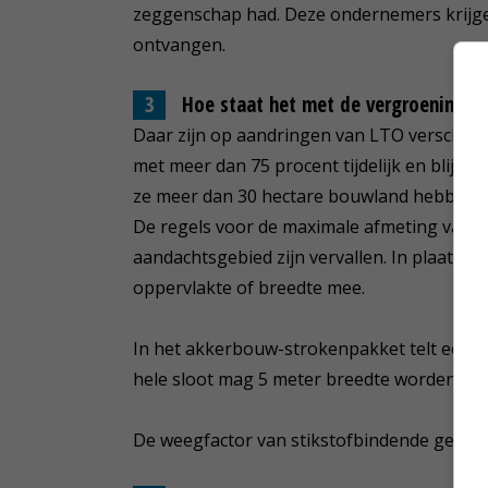
zeggenschap had. Deze ondernemers krijgen 
ontvangen.
Hoe staat het met de vergroeningse
Daar zijn op aandringen van LTO verschill
met meer dan 75 procent tijdelijk en blijve
ze meer dan 30 hectare bouwland hebben.
De regels voor de maximale afmeting van l
aandachtsgebied zijn vervallen. In plaats 
oppervlakte of breedte mee.
In het akkerbouw-strokenpakket telt een s
hele sloot mag 5 meter breedte worden opg
De weegfactor van stikstofbindende gewass