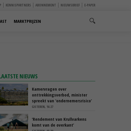
P
KENNISPARTNERS
ABONNEMENT
NIEUWSBRIEF
E-PAPER
AST
MARKTPRIJZEN
LAATSTE NIEUWS
Kamervragen over
onttrekkingsverbod, minister
spreekt van ‘ondernemersrisico’
GISTEREN, 16:27
‘Rendement van Krullvarkens
komt van de overkant’
GISTEREN, 15:30