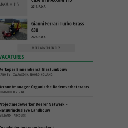
2014, P.O.A.
Gianni Ferrari Turbo Grass
630
2022, P.O.A.
MEER ADVERTENTIES
VACATURES
Verkoper Binnendienst Glastuinbouw
KARO BV - ZWAAGDIJK, NOORD-HOLLAND,
Accountmanager Organische Bodemverbeteraars
COMGOED B.V. - NL
Projectmedewerker BoerenNetwerk –
Natuurinclusieve Landbouw
WIJ.LAND - ABCOUDE
Teamleider instroom kwekerij