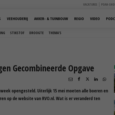
VACATURES
POAH-SHO
S
VEEHOUDERIJ
AKKER- & TUINBOUW
REGIO
VIDEO
PODC
ING
STIKSTOF
DROOGTE
THEMA'S
ngen Gecombineerde Opgave
week opengesteld. Uiterlijk 15 mei moeten alle boeren en
ren op de website van RVO.nl. Wat is er veranderd ten